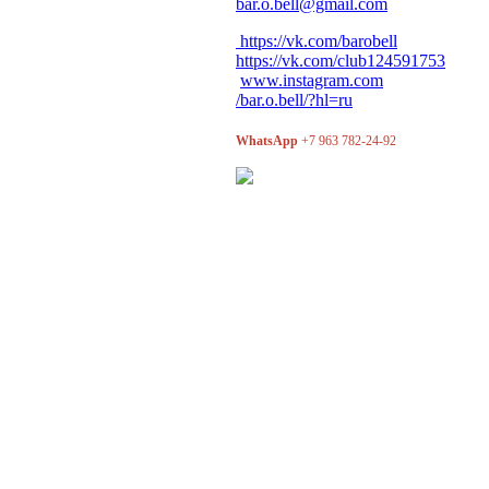
bar.o.bell@gmail.com
https://vk.com/barobell
https://vk.com/club124591753
www.instagram.com
/bar.o.bell/?hl=ru
WhatsApp
+7 963 782-24-92