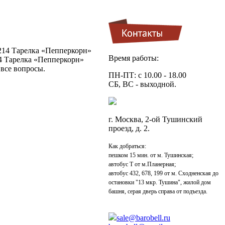
A214 Тарелка «Пепперкорн»
Время работы:
14 Тарелка «Пепперкорн»
 все вопросы.
ПН-ПТ: с 10.00 - 18.00
СБ, ВС - выходной.
г. Москва, 2-ой Тушинский
проезд, д. 2.
Как добраться:
пешком 15 мин. от м. Тушинская;
автобус Т от м.Планерная;
автобус 432, 678, 199 от м. Сходненская до
остановки "13 мкр. Тушина", жилой дом
башня, серая дверь справа от подъезда.
sale@barobell.ru