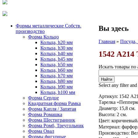
Формы металлические Собств.
Вы здесь
производство
Форма Кольцо
Главная
»
Посуда,
Кольца, h20 мм
Кольца, h30 мм
1542 A214
Кольца, h40 мм
Кольца, h45 мм
Кольца, h50 мм
Искать товары по 
Кольца, h60 мм
Кольца, h70 мм
Кольца, h80 мм
Select any filter and
Кольца, h90 мм
Кольца, h100 мм
Артикул:
1542 A2
Форма Сердце
Тарелка «Пепперк
Квадратная форма Рамка
Диаметр: 15,8 см.
Форма Капля / Запятая
Форма Ромашка
Высота: 2 см.
Форма Шестигранник
Цвет: коричневый
Форма Ромб, Треугольник
Материал: фарфор
Форма Овал
Производство: Ве
Формы фигурные