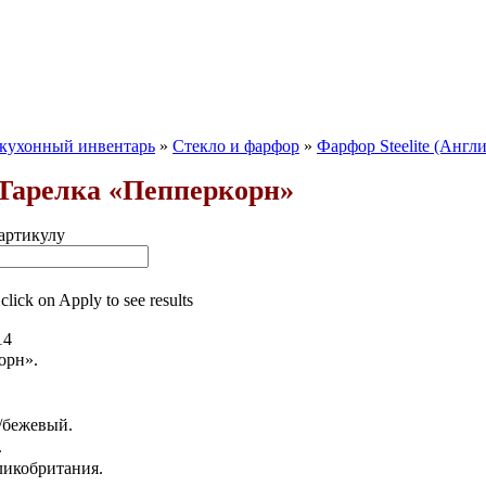
 кухонный инвентарь
»
Стекло и фарфор
»
Фарфор Steelite (Англи
 Тарелка «Пепперкорн»
артикулу
 click on Apply to see results
14
орн».
/бежевый.
.
ликобритания.