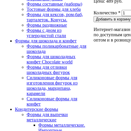
Цена: 489 руб.
Формы составные (наборы)
Тостовые формы для хлеба
Количество
*
Формы для кексов, ром-баб,
тарталеток. Конусы.
Формы раздвижные
Интернет-магазин 
Формы с дном из
по доступным цена
углеродистой стали
оптом и в розницу
Формы для шоколада и конфет
Формы поликарбонатные для
шоколада
Формы для шоколадных
конфет Сhocolate world
Формы для отливки
шоколадных фигурок
Силиконовые формы для
изготовления фигурок из
шоколада, марципана,
карамели
Силиконовые формы для
конфет
Кондитерские формы
Формы для выпечки
металлические
Формы металлические.
Импортные