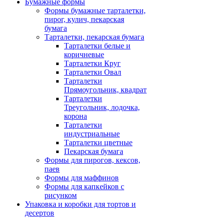
Бумажные формы
Формы бумажные тарталетки,
пирог, кулич, пекарская
бумага
Тарталетки, пекарская бумага
Тарталетки белые и
коричневые
Тарталетки Круг
Тарталетки Овал
Тарталетки
Прямоугольник, квадрат
Тарталетки
Треугольник, лодочка,
корона
Тарталетки
индустриальные
Тарталетки цветные
Пекарская бумага
Формы для пирогов, кексов,
паев
Формы для маффинов
Формы для капкейков с
рисунком
Упаковка и коробки для тортов и
десертов