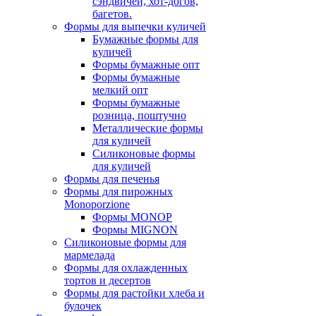
сэндвичей, хот-догов,
багетов.
Формы для выпечки куличей
Бумажные формы для
куличей
Формы бумажные опт
Формы бумажные
мелкий опт
Формы бумажные
розница, поштучно
Металлические формы
для куличей
Силиконовые формы
для куличей
Формы для печенья
Формы для пирожных
Monoporzione
Формы MONOP
Формы MIGNON
Силиконовые формы для
мармелада
Формы для oхлажденных
тортов и десертов
Формы для растойки хлеба и
булочек