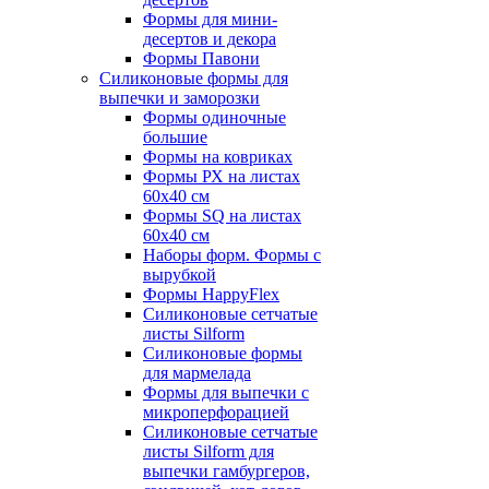
Формы для мини-
десертов и декора
Формы Павони
Силиконовые формы для
выпечки и заморозки
Формы одиночные
большие
Формы на ковриках
Формы РХ на листах
60х40 см
Формы SQ на листах
60х40 см
Наборы форм. Формы с
вырубкой
Формы HappyFlex
Силиконовые сетчатые
листы Silform
Силиконовые формы
для мармелада
Формы для выпечки с
микроперфорацией
Силиконовые сетчатые
листы Silform для
выпечки гамбургеров,