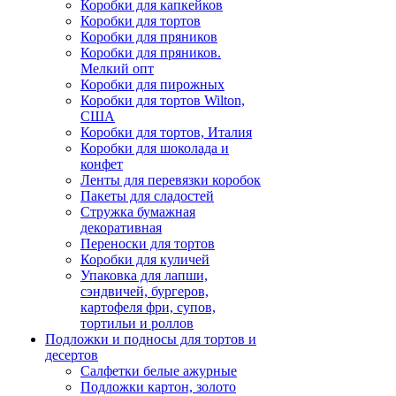
Коробки для капкейков
Коробки для тортов
Коробки для пряников
Коробки для пряников.
Мелкий опт
Коробки для пирожных
Коробки для тортов Wilton,
США
Коробки для тортов, Италия
Коробки для шоколада и
конфет
Ленты для перевязки коробок
Пакеты для сладостей
Стружка бумажная
декоративная
Переноски для тортов
Коробки для куличей
Упаковка для лапши,
сэндвичей, бургеров,
картофеля фри, супов,
тортильи и роллов
Подложки и подносы для тортов и
десертов
Салфетки белые ажурные
Подложки картон, золото