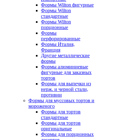
Формы Wilton фигурные
Формы Wilton
стандартные
Формы Wilton
порционные
Формы
перфорированные
Формы Италия,
Франция
Другие металлические
формы
Формы алюминиевые
фигурные для заказных
тортов
Формы для выпечки из
нерж. и черной стали,
противни
Формы для муссовых тортов и
мороженого
Формы для тортов
стандартные
Формы для тортов
оригинальные
Формы для порционных
десертов