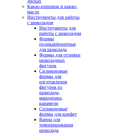
дисках
Какао-порошок и какао-
масло
Инструменты для работы
с шоколадом
Инструменты для
работы с шоколадом
Формы
поликарбонатные
для шоколада
Формы для отливки
шоколадных
фигурок
Силиконовые
формы для
изготовления
фигурок из
шоколада,
марципана,
карамели
Силиконовые
формы для конфет
Ванна для
темперирования
шоколада