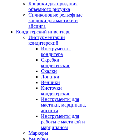
Коврики для придания
объемного рисунка
Силиконовые рельефные
коврики для мастики и
айсинга
Кондитерский инвентарь
Инстурментарий
кондитерский
Инструменты
кондитера
Скребки
кондитерские
Скалки
Лопатки
Венчики
Кисточки
кондитерские
Инструменты для
мастики, марципана,
айсинга
Инструменты для
работы с мастикой и
марципаном
Маркеры
Вырубки