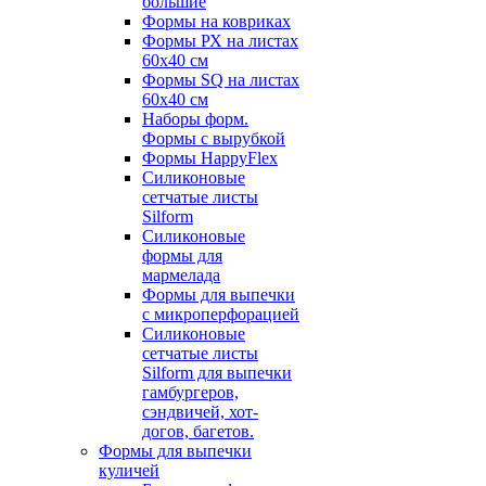
большие
Формы на ковриках
Формы РХ на листах
60х40 см
Формы SQ на листах
60х40 см
Наборы форм.
Формы с вырубкой
Формы HappyFlex
Силиконовые
сетчатые листы
Silform
Силиконовые
формы для
мармелада
Формы для выпечки
с микроперфорацией
Силиконовые
сетчатые листы
Silform для выпечки
гамбургеров,
сэндвичей, хот-
догов, багетов.
Формы для выпечки
куличей