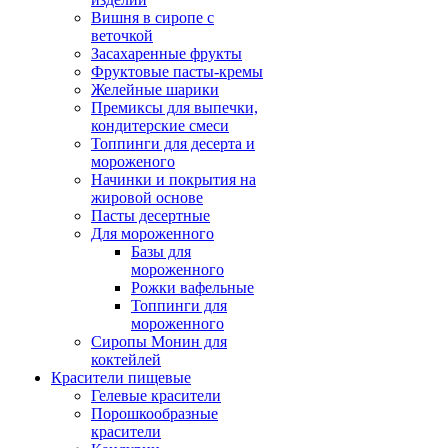
Вишня в сиропе с
веточкой
Засахаренные фрукты
Фруктовые пасты-кремы
Желейные шарики
Премиксы для выпечки,
кондитерские смеси
Топпинги для десерта и
мороженого
Начинки и покрытия на
жировой основе
Пасты десертные
Для мороженного
Базы для
мороженного
Рожки вафельные
Топпинги для
мороженного
Сиропы Монин для
коктейлей
Красители пищевые
Гелевые красители
Порошкообразные
красители