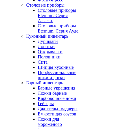
Столовые приборы
Столовые приборы
Eternum. Серия
Аляска.
Столовые приборы
Eternum. Серия Ауде.
Кухонный инвентарь
Дуршлаги
Лопатки
Открывалки
Половники
Сита
Щипцы кухонные
Профессиональные
ножи и доски
Барный инвентарь
Барные украшения
Ложки барные
Карбовочные ножи
Гейзеры
Джиггеры, мадлеры
Емкости для соусов
Ложки для
мороженого