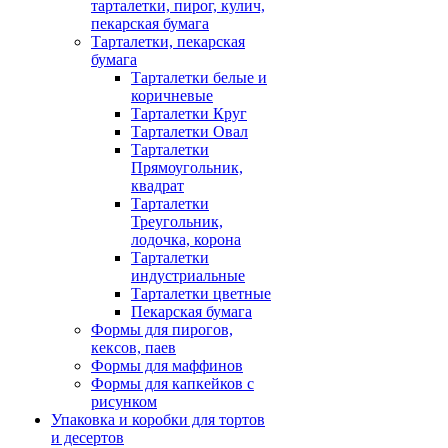
тарталетки, пирог, кулич,
пекарская бумага
Тарталетки, пекарская
бумага
Тарталетки белые и
коричневые
Тарталетки Круг
Тарталетки Овал
Тарталетки
Прямоугольник,
квадрат
Тарталетки
Треугольник,
лодочка, корона
Тарталетки
индустриальные
Тарталетки цветные
Пекарская бумага
Формы для пирогов,
кексов, паев
Формы для маффинов
Формы для капкейков с
рисунком
Упаковка и коробки для тортов
и десертов