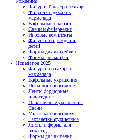
Рождения
Фигурный декор из сахара
Фигурный декор из
мармелада
Вафельные пластины
Свечи и фейерверки
Игровые комплекты
Фигурки на рождение
детей
Формы для капкейков
Формы для конфет
Новый год 202
5
Фигурки из сахара и
мармелада
Вафельные украшения
Посыпки новогодние
Ленты бордюрные
новогодние
Пластиковые украшения.
Свечи
Упаковка новогодняя
Тарталетки фуршетные
Листы и формы для
шоколада
Формы для выпечки