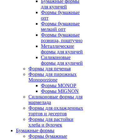
Бумажные формы
для куличей
Формы бумажные
опт
Формы бумажные
мелкий опт
Формы бумажные
розница, поштучно
Металлические
формы для куличей
Силиконовые
формы для куличей
Формы для печенья
Формы для пирожных
Monoporzione
Формы MONOP
Формы MIGNON
Силиконовые формы для
мармелада
Формы для oхлажденных
тортов и десертов
Формы для растойки
хлеба и булочек
Бумажные формы
Формы бумажные