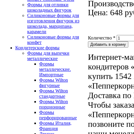
Производств
Формы для отливки
шоколадных фигурок
Цена: 648 ру
Силиконовые формы для
изготовления фигурок из
шоколада, марципана,
карамели
Силиконовые формы для
Количество
*
конфет
Кондитерские формы
Формы для выпечки
Интернет-ма
металлические
Формы
кондитеров «
металлические.
купить 1542
Импортные
Формы Wilton
«Пепперкорн
фигурные
Формы Wilton
Доставка по 
стандартные
Формы Wilton
Чтобы заказ
порционные
Формы
«Пепперкорн
перфорированные
позвоните по
Формы Италия,
Франция
наши менедж
Другие