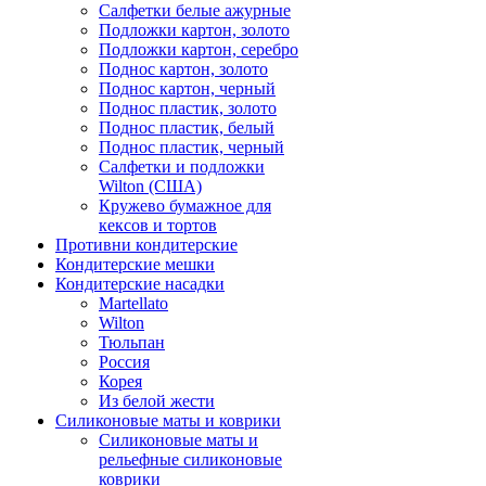
Салфетки белые ажурные
Подложки картон, золото
Подложки картон, серебро
Поднос картон, золото
Поднос картон, черный
Поднос пластик, золото
Поднос пластик, белый
Поднос пластик, черный
Салфетки и подложки
Wilton (США)
Кружево бумажное для
кексов и тортов
Противни кондитерские
Кондитерские мешки
Кондитерские насадки
Martellato
Wilton
Тюльпан
Россия
Корея
Из белой жести
Силиконовые маты и коврики
Силиконовые маты и
рельефные силиконовые
коврики