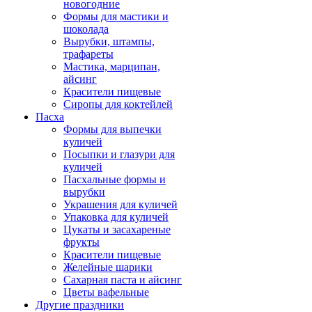
новогодние
Формы для мастики и
шоколада
Вырубки, штампы,
трафареты
Мастика, марципан,
айсинг
Красители пищевые
Сиропы для коктейлей
Пасха
Формы для выпечки
куличей
Посыпки и глазури для
куличей
Пасхальные формы и
вырубки
Украшения для куличей
Упаковка для куличей
Цукаты и засахареные
фрукты
Красители пищевые
Желейные шарики
Сахарная паста и айсинг
Цветы вафельные
Другие праздники