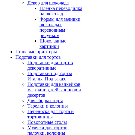
Декор для шоколада
Пленка переводилка
на шоколад
Формы для заливки
шоколада с
переводным
рисунком
Шоколадные
картинки
Пищевые принтеры
Подставки для тортов
Подставки для тортов
декоративные
Подставки под торты
Италия. Под заказ.
Подставки для капкейков,
маффинов, кейк-попсов и
десертов
Для сборки торта
Тарелки и колонны
Переноска для торта и
тортовницы
Поворотные столы
Муляжи для тортов,
палочки, колонны