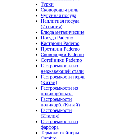
Турки
Сковороды-гриль
Чугунная посуда
Наплитная посуда
(Испания)
Блюда металические
Посуда Paderno
Кастрюли Paderno
Противни Paderno
Сковородки Paderno
Сотейники Paderno
Гастроемкости из
нержавеющей стали
Гастроемкости нерж.
(Китай)
Гастроемкости из
поликарбоната
Гастроемкости
поликарб. (Китай)
Гастроемкости
(Италия)
Гастроемкости из
фарфора
Термоконтейнеры
Cambro