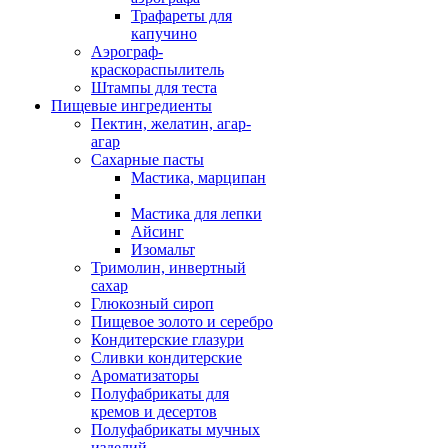
Трафареты для
капучино
Аэрограф-
краскораспылитель
Штампы для теста
Пищевые ингредиенты
Пектин, желатин, агар-
агар
Сахарные пасты
Мастика, марципан
Мастика для лепки
Айсинг
Изомальт
Тримолин, инвертный
сахар
Глюкозный сироп
Пищевое золото и серебро
Кондитерские глазури
Сливки кондитерские
Ароматизаторы
Полуфабрикаты для
кремов и десертов
Полуфабрикаты мучных
изделий