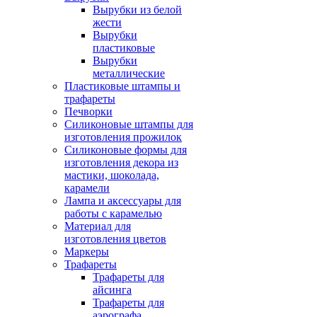
Вырубки из белой
жести
Вырубки
пластиковые
Вырубки
металлические
Пластиковые штампы и
трафареты
Печворки
Силиконовые штампы для
изготовления прожилок
Силиконовые формы для
изготовления декора из
мастики, шоколада,
карамели
Лампа и аксессуары для
работы с карамелью
Материал для
изготовления цветов
Маркеры
Трафареты
Трафареты для
айсинга
Трафареты для
аэрографа