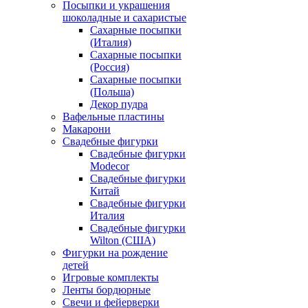
Посыпки и украшения
шоколадные и сахаристые
Сахарные посыпки
(Италия)
Сахарные посыпки
(Россия)
Сахарные посыпки
(Польша)
Декор пудра
Вафельные пластины
Макарони
Свадебные фигурки
Свадебные фигурки
Modecor
Свадебные фигурки
Китай
Свадебные фигурки
Италия
Свадебные фигурки
Wilton (США)
Фигурки на рождение
детей
Игровые комплекты
Ленты бордюрные
Свечи и фейерверки