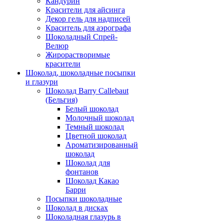
Кандурин
Красители для айсинга
Декор гель для надписей
Краситель для аэрографа
Шоколадный Спрей-
Велюр
Жирорастворимые
красители
Шоколад, шоколадные посыпки
и глазури
Шоколад Barry Callebaut
(Бельгия)
Белый шоколад
Молочный шоколад
Темный шоколад
Цветной шоколад
Ароматизированный
шоколад
Шоколад для
фонтанов
Шоколад Какао
Барри
Посыпки шоколадные
Шоколад в дисках
Шоколадная глазурь в