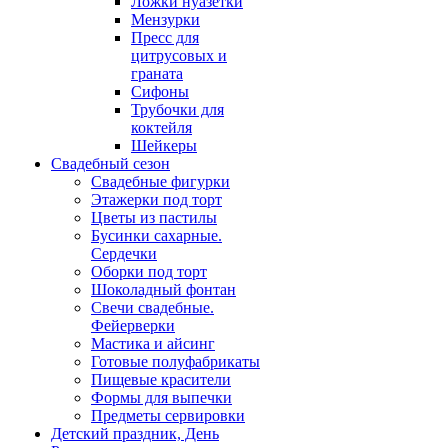
Ложки нуазетки
Мензурки
Пресс для
цитрусовых и
граната
Сифоны
Трубочки для
коктейля
Шейкеры
Свадебный сезон
Свадебные фигурки
Этажерки под торт
Цветы из пастилы
Бусинки сахарные.
Сердечки
Оборки под торт
Шоколадный фонтан
Свечи свадебные.
Фейерверки
Мастика и айсинг
Готовые полуфабрикаты
Пищевые красители
Формы для выпечки
Предметы сервировки
Детский праздник, День