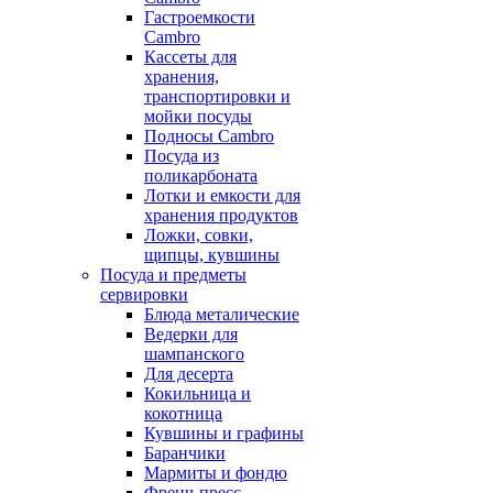
Гастроемкости
Cambro
Кассеты для
хранения,
транспортировки и
мойки посуды
Подносы Cambro
Посуда из
поликарбоната
Лотки и емкости для
хранения продуктов
Ложки, совки,
щипцы, кувшины
Посуда и предметы
сервировки
Блюда металические
Ведерки для
шампанского
Для десерта
Кокильница и
кокотница
Кувшины и графины
Баранчики
Мармиты и фондю
Френч-пресс