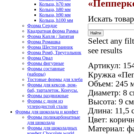
«Пепперк
Кольца, h70 мм
Кольца, h80 мм
Кольца, h90 мм
Искать това
Кольца, h100 мм
Форма Сердце
Квадратная форма Рамка
Форма Капля / Запятая
Select any fil
Форма Ромашка
Форма Шестигранник
see results
Форма Ромб, Треугольник
Форма Овал
Формы фигурные
Артикул:
15
Формы составные
Кружка «Пеп
(наборы)
Тостовые формы для хлеба
Объем: 245 
Формы для кексов, ром-
баб, тарталеток. Конусы.
Диаметр: 8 с
Формы раздвижные
Высота: 9 см
Формы с дном из
углеродистой стали
Длина: 11,5 
Формы для шоколада и конфет
Формы поликарбонатные
Цвет: корич
для шоколада
Материал: ф
Формы для шоколадных
конфет Сhocolate world