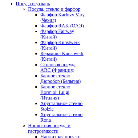
Посуда и утварь
Посуда, стекло и фарфор
Фарфор Karlovy Vary
(Чехия)
Фарфор RAK (ОАЭ)
Фарфор Fairway
(Китай)
Фарфор Kunstwerk
(Китай)
Керамика Kunstwerk
(Китай)
Столовая посуда
ARC (Франция)
Барное стекло
Дюробор (Бельгия)
Барное стекло
Bormioli Luigi
(Италия)
Хрустальное стекло
Stolzle
Хрустальное стекло
Rona
Наплитная посуда и
гастроемкости
Наплитная посуда