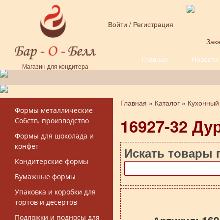
Перейти к основному содержанию
Войти
/
Регистрация
Зака
Главная
Новости
Форма поиска
Магазин для кондитера
Главная
»
Каталог
»
Кухонный
Вы здесь
Формы металлические
16927-32 Дур
Собств. производство
Формы для шоколада и
конфет
Искать товары 
Кондитерские формы
Бумажные формы
Упаковка и коробки для
тортов и десертов
Подложки и подносы для