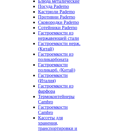
Блюда металические
Посуда Paderno
Кастрюли Paderno
Противни Paderno
Сковородки Paderno
Сотейники Paderno
Гастроемкости из
нержавеющей стали
Гастроемкости нерж.
(Китай)
Гастроемкости из
поликарбоната
Гастроемкости
поликарб. (Китай)
Гастроемкости
(Италия)
Гастроемкости из
фарфора
Термоконтейнеры
Cambro
Гастроемкости
Cambro
Кассеты для
хранения,
транспортировки и