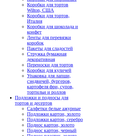
Коробки для тортов
Wilton, США
Коробки для тортов,
Италия
Коробки для шоколада и
конфет
Ленты для перевязки
коробок
Пакеты для сладостей
Стружка бумажная
декоративная
Переноски для тортов
Коробки для куличей
Упаковка для лапши,
сэндвичей, бургеров,
картофеля фри, супов,
тортильи и роллов
Подложки и подносы для
тортов и десертов
Салфетки белые ажурные
Подложки картон, золото
Подложки картон, серебро
Поднос картон, золото
Поднос картон, черный
Поднос пластик, золото