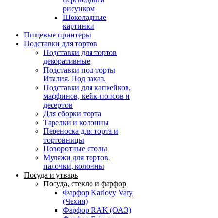
рисунком
Шоколадные
картинки
Пищевые принтеры
Подставки для тортов
Подставки для тортов
декоративные
Подставки под торты
Италия. Под заказ.
Подставки для капкейков,
маффинов, кейк-попсов и
десертов
Для сборки торта
Тарелки и колонны
Переноска для торта и
тортовницы
Поворотные столы
Муляжи для тортов,
палочки, колонны
Посуда и утварь
Посуда, стекло и фарфор
Фарфор Karlovy Vary
(Чехия)
Фарфор RAK (ОАЭ)