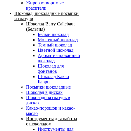
Жирорастворимые
красители
Шоколад, шоколадные посыпки
и глазури
Шоколад Barry Callebaut
(Бельгия)
Белый шоколад
Молочный шоколад
Темный шоколад
Цветной шоколад
Ароматизированный
шоколад
Шоколад для
фонтанов
Шоколад Какао
Барри
Посыпки шоколадные
Шоколад в дисках
Шоколадная глазурь в
дисках
Какао-порошок и какао-
масло
Инструменты для работы
с шоколадом
Инструменты для