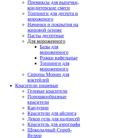
Премиксы для выпечки,
кондитерские смеси
Топпинги для десерта и
мороженого
Начинки и покрытия на
жировой основе
Пасты десертные
Для мороженного
Базы для
мороженного
Рожки вафельные
Топпинги для
мороженного
Сиропы Монин для
коктейлей
Красители пищевые
Гелевые красители
Порошкообразные
красители
Кандурин
Красители для айсинга
Декор гель для надписей
Краситель для аэрографа
Шоколадный Спрей-
Велюр