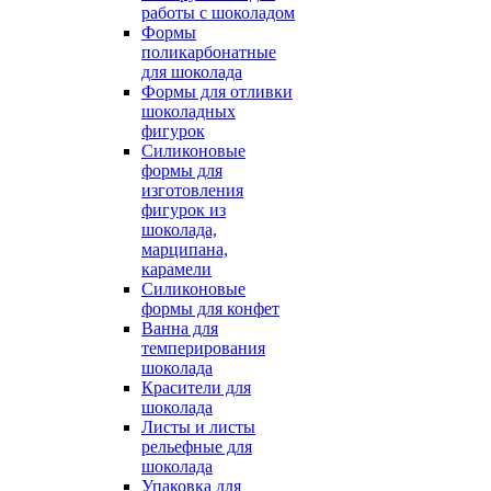
работы с шоколадом
Формы
поликарбонатные
для шоколада
Формы для отливки
шоколадных
фигурок
Силиконовые
формы для
изготовления
фигурок из
шоколада,
марципана,
карамели
Силиконовые
формы для конфет
Ванна для
темперирования
шоколада
Красители для
шоколада
Листы и листы
рельефные для
шоколада
Упаковка для