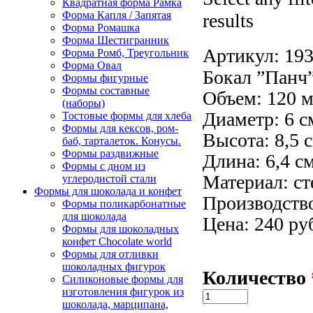
Квадратная форма Рамка
Форма Капля / Запятая
results
Форма Ромашка
Форма Шестигранник
Артикул:
193
Форма Ромб, Треугольник
Форма Овал
Бокал ”Панч
Формы фигурные
Формы составные
Объем: 120 м
(наборы)
Диаметр: 6 с
Тостовые формы для хлеба
Формы для кексов, ром-
Высота: 8,5 с
баб, тарталеток. Конусы.
Формы раздвижные
Длина: 6,4 см
Формы с дном из
Материал: ст
углеродистой стали
Формы для шоколада и конфет
Производство
Формы поликарбонатные
для шоколада
Цена: 240 ру
Формы для шоколадных
конфет Сhocolate world
Формы для отливки
шоколадных фигурок
Количество
Силиконовые формы для
изготовления фигурок из
шоколада, марципана,