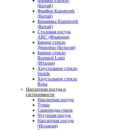
Фарфор Fairway
(Китай)
Фарфор Kunstwerk
(Китай)
Керамика Kunstwerk
(Китай)
Столовая посуда
ARC (Франция)
Барное стекло
Дюробор (Бельгия)
Барное стекло
Bormioli Luigi
(Италия)
Хрустальное стекло
Stolzle
Хрустальное стекло
Rona
Наплитная посуда и
гастроемкости
Наплитная посуда
Турки
Сковороды-гриль
Чугунная посуда
Наплитная посуда
(Испания)