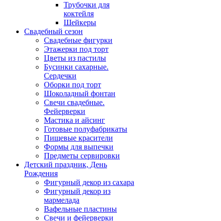
Трубочки для
коктейля
Шейкеры
Свадебный сезон
Свадебные фигурки
Этажерки под торт
Цветы из пастилы
Бусинки сахарные.
Сердечки
Оборки под торт
Шоколадный фонтан
Свечи свадебные.
Фейерверки
Мастика и айсинг
Готовые полуфабрикаты
Пищевые красители
Формы для выпечки
Предметы сервировки
Детский праздник, День
Рождения
Фигурный декор из сахара
Фигурный декор из
мармелада
Вафельные пластины
Свечи и фейерверки