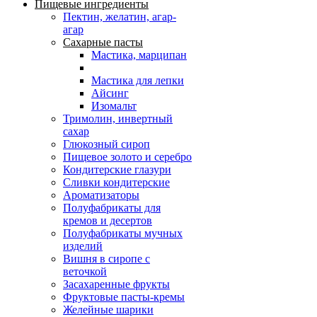
Пищевые ингредиенты
Пектин, желатин, агар-
агар
Сахарные пасты
Мастика, марципан
Мастика для лепки
Айсинг
Изомальт
Тримолин, инвертный
сахар
Глюкозный сироп
Пищевое золото и серебро
Кондитерские глазури
Сливки кондитерские
Ароматизаторы
Полуфабрикаты для
кремов и десертов
Полуфабрикаты мучных
изделий
Вишня в сиропе с
веточкой
Засахаренные фрукты
Фруктовые пасты-кремы
Желейные шарики