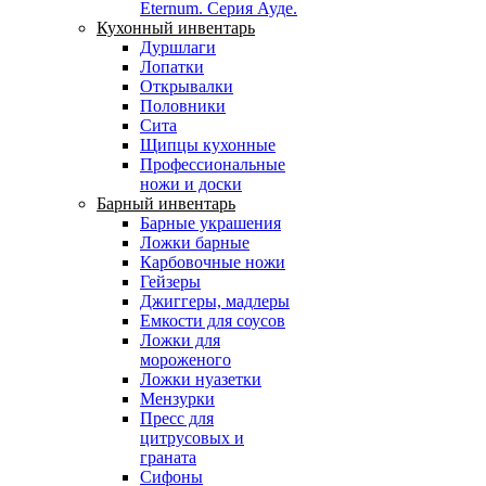
Eternum. Серия Ауде.
Кухонный инвентарь
Дуршлаги
Лопатки
Открывалки
Половники
Сита
Щипцы кухонные
Профессиональные
ножи и доски
Барный инвентарь
Барные украшения
Ложки барные
Карбовочные ножи
Гейзеры
Джиггеры, мадлеры
Емкости для соусов
Ложки для
мороженого
Ложки нуазетки
Мензурки
Пресс для
цитрусовых и
граната
Сифоны