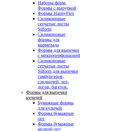
Наборы форм.
Формы с вырубкой
Формы HappyFlex
Силиконовые
сетчатые листы
Silform
Силиконовые
формы для
мармелада
Формы для выпечки
с микроперфорацией
Силиконовые
сетчатые листы
Silform для выпечки
гамбургеров,
сэндвичей, хот-
догов, багетов.
Формы для выпечки
куличей
Бумажные формы
для куличей
Формы бумажные
опт
Формы бумажные
мелкий опт