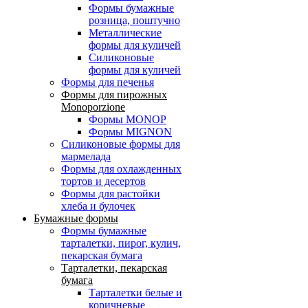
Формы бумажные
розница, поштучно
Металлические
формы для куличей
Силиконовые
формы для куличей
Формы для печенья
Формы для пирожных
Monoporzione
Формы MONOP
Формы MIGNON
Силиконовые формы для
мармелада
Формы для oхлажденных
тортов и десертов
Формы для растойки
хлеба и булочек
Бумажные формы
Формы бумажные
тарталетки, пирог, кулич,
пекарская бумага
Тарталетки, пекарская
бумага
Тарталетки белые и
коричневые