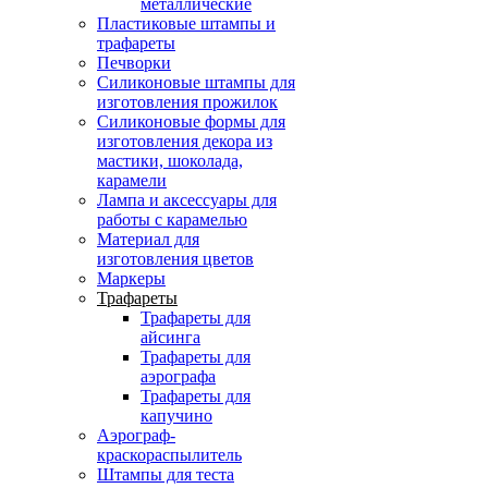
металлические
Пластиковые штампы и
трафареты
Печворки
Силиконовые штампы для
изготовления прожилок
Силиконовые формы для
изготовления декора из
мастики, шоколада,
карамели
Лампа и аксессуары для
работы с карамелью
Материал для
изготовления цветов
Маркеры
Трафареты
Трафареты для
айсинга
Трафареты для
аэрографа
Трафареты для
капучино
Аэрограф-
краскораспылитель
Штампы для теста