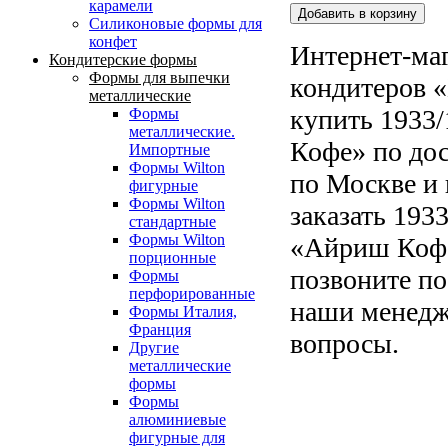
карамели
Силиконовые формы для
конфет
Интернет-маг
Кондитерские формы
Формы для выпечки
кондитеров «
металлические
купить 1933
Формы
металлические.
Кофе» по до
Импортные
Формы Wilton
по Москве и 
фигурные
Формы Wilton
заказать 193
стандартные
Формы Wilton
«Айриш Кофе
порционные
позвоните по
Формы
перфорированные
наши менедже
Формы Италия,
Франция
вопросы.
Другие
металлические
формы
Формы
алюминиевые
фигурные для