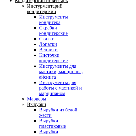
Кондитерский инвентарь
Инстурментарий
кондитерский
Инструменты
кондитера
Скребки
кондитерские
Скалки
Лопатки
Венчики
Кисточки
кондитерские
Инструменты для
мастики, марципана,
айсинга
Инструменты для
работы с мастикой и
марципаном
Маркеры
Вырубки
Вырубки из белой
жести
Вырубки
пластиковые
Вырубки