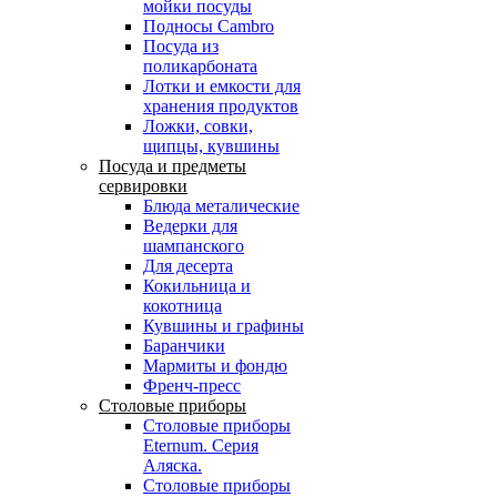
мойки посуды
Подносы Cambro
Посуда из
поликарбоната
Лотки и емкости для
хранения продуктов
Ложки, совки,
щипцы, кувшины
Посуда и предметы
сервировки
Блюда металические
Ведерки для
шампанского
Для десерта
Кокильница и
кокотница
Кувшины и графины
Баранчики
Мармиты и фондю
Френч-пресс
Столовые приборы
Столовые приборы
Eternum. Серия
Аляска.
Столовые приборы