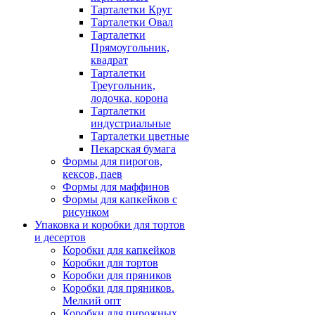
Тарталетки Круг
Тарталетки Овал
Тарталетки
Прямоугольник,
квадрат
Тарталетки
Треугольник,
лодочка, корона
Тарталетки
индустриальные
Тарталетки цветные
Пекарская бумага
Формы для пирогов,
кексов, паев
Формы для маффинов
Формы для капкейков с
рисунком
Упаковка и коробки для тортов
и десертов
Коробки для капкейков
Коробки для тортов
Коробки для пряников
Коробки для пряников.
Мелкий опт
Коробки для пирожных