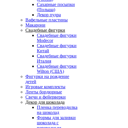
Сахарные посыпки
(Польша)
Декор пудра
Вафельные пластины
Макарони
Свадебные фигурки
Свадебные фигурки
Modecor
Свадебные фигурки
Китай
Свадебные фигурки
Италия
Свадебные фигурки
Wilton (США)
Фигурки на рождение
детей
Игровые комплекты
Ленты бордюрные
Свечи и фейерверки
Декор для шоколада
Пленка переводилка
на шоколад
Формы для заливки
шоколада с
переводным