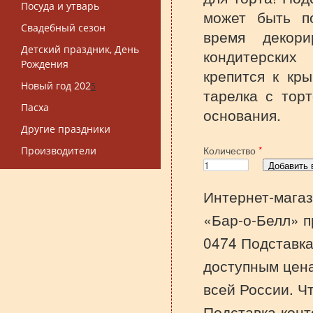
Посуда и утварь
может быть п
Свадебный сезон
время декори
Детский праздник, День
кондитерски
Рождения
крепится к кр
Новый год 202
5
тарелка с тор
Пасха
основания.
Другие праздники
Количество
*
Производители
Интернет-магаз
«Бар-о-Белл» п
0474 Подставка
доступным цена
всей России. Ч
Подставка-конт