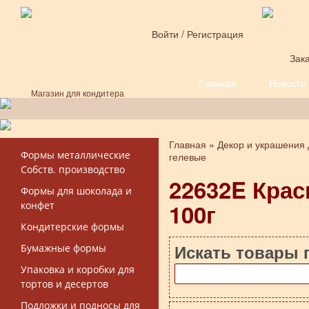
Перейти к основному содержанию
Войти
/
Регистрация
Зака
Главная
Новости
Форма поиска
Магазин для кондитера
Главная
»
Декор и украшения 
Вы здесь
Формы металлические
гелевые
Собств. производство
22632E Кра
Формы для шоколада и
100г
конфет
Кондитерские формы
Искать товары 
Бумажные формы
Упаковка и коробки для
тортов и десертов
Подложки и подносы для