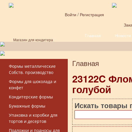
Перейти к основному содержанию
Войти
/
Регистрация
Зака
Главная
Новости
Форма поиска
Магазин для кондитера
Главная
Вы здесь
Формы металлические
Собств. производство
23122C Фло
Формы для шоколада и
голубой
конфет
Кондитерские формы
Искать товары 
Бумажные формы
Упаковка и коробки для
тортов и десертов
Подложки и подносы для