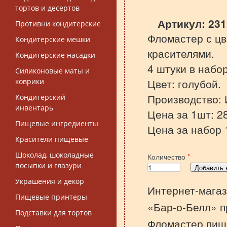
тортов и десертов
Артикул:
23
Противни кондитерские
Фломастер с ц
Кондитерские мешки
красителями.
Кондитерские насадки
4 штуки в набо
Силиконовые маты и
Цвет: голубой.
коврики
Производство: 
Кондитерский
инвентарь
Цена за 1шт: 2
Пищевые ингредиенты
Цена за набор 
Красители пищевые
Шоколад, шоколадные
Количество
*
посыпки и глазури
Украшения и декор
Интернет-магаз
Пищевые принтеры
«Бар-о-Белл» п
Подставки для тортов
Фломастер пище