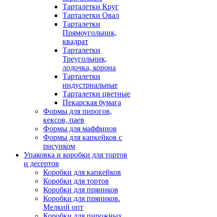
Тарталетки Круг
Тарталетки Овал
Тарталетки
Прямоугольник,
квадрат
Тарталетки
Треугольник,
лодочка, корона
Тарталетки
индустриальные
Тарталетки цветные
Пекарская бумага
Формы для пирогов,
кексов, паев
Формы для маффинов
Формы для капкейков с
рисунком
Упаковка и коробки для тортов
и десертов
Коробки для капкейков
Коробки для тортов
Коробки для пряников
Коробки для пряников.
Мелкий опт
Коробки для пирожных