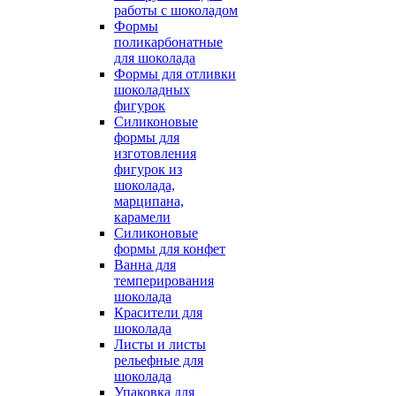
работы с шоколадом
Формы
поликарбонатные
для шоколада
Формы для отливки
шоколадных
фигурок
Силиконовые
формы для
изготовления
фигурок из
шоколада,
марципана,
карамели
Силиконовые
формы для конфет
Ванна для
темперирования
шоколада
Красители для
шоколада
Листы и листы
рельефные для
шоколада
Упаковка для