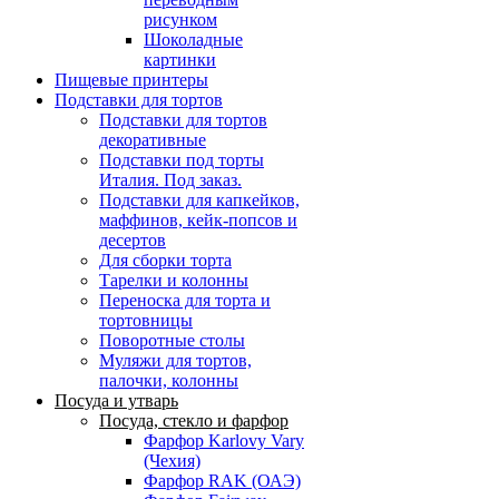
рисунком
Шоколадные
картинки
Пищевые принтеры
Подставки для тортов
Подставки для тортов
декоративные
Подставки под торты
Италия. Под заказ.
Подставки для капкейков,
маффинов, кейк-попсов и
десертов
Для сборки торта
Тарелки и колонны
Переноска для торта и
тортовницы
Поворотные столы
Муляжи для тортов,
палочки, колонны
Посуда и утварь
Посуда, стекло и фарфор
Фарфор Karlovy Vary
(Чехия)
Фарфор RAK (ОАЭ)