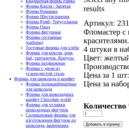
Квадратная форма Рамка
Форма Капля / Запятая
results
Форма Ромашка
Форма Шестигранник
Артикул:
23
Форма Ромб, Треугольник
Форма Овал
Фломастер с
Формы фигурные
Формы составные
красителями.
(наборы)
4 штуки в на
Тостовые формы для хлеба
Формы для кексов, ром-
Цвет: желтый
баб, тарталеток. Конусы.
Формы раздвижные
Производство
Формы с дном из
Цена за 1 шт:
углеродистой стали
Формы для шоколада и конфет
Цена за набо
Формы поликарбонатные
для шоколада
Формы для шоколадных
конфет Сhocolate world
Количество
Формы для отливки
шоколадных фигурок
Силиконовые формы для
изготовления фигурок из
шоколада, марципана,