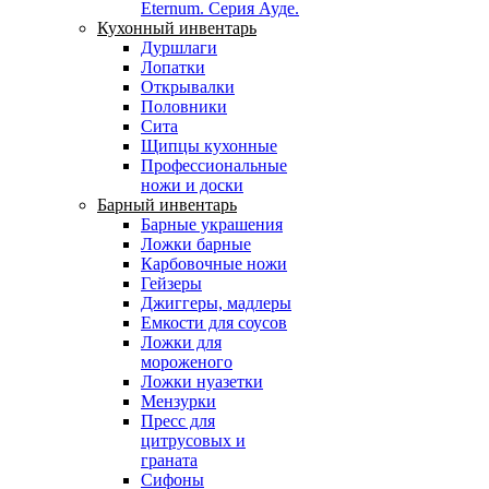
Eternum. Серия Ауде.
Кухонный инвентарь
Дуршлаги
Лопатки
Открывалки
Половники
Сита
Щипцы кухонные
Профессиональные
ножи и доски
Барный инвентарь
Барные украшения
Ложки барные
Карбовочные ножи
Гейзеры
Джиггеры, мадлеры
Емкости для соусов
Ложки для
мороженого
Ложки нуазетки
Мензурки
Пресс для
цитрусовых и
граната
Сифоны