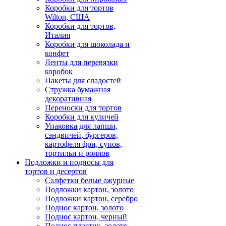
Коробки для тортов
Wilton, США
Коробки для тортов,
Италия
Коробки для шоколада и
конфет
Ленты для перевязки
коробок
Пакеты для сладостей
Стружка бумажная
декоративная
Переноски для тортов
Коробки для куличей
Упаковка для лапши,
сэндвичей, бургеров,
картофеля фри, супов,
тортильи и роллов
Подложки и подносы для
тортов и десертов
Салфетки белые ажурные
Подложки картон, золото
Подложки картон, серебро
Поднос картон, золото
Поднос картон, черный
Поднос пластик, золото