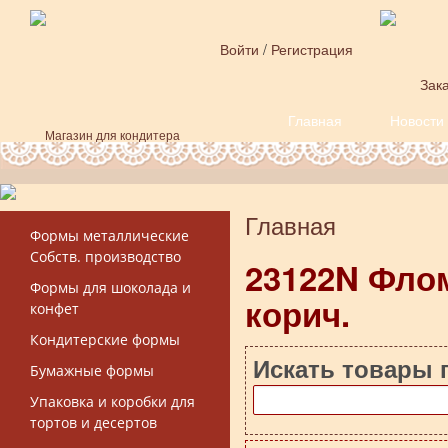
Перейти к основному содержанию
Войти
/
Регистрация
Зака
Главная
Новости
Форма поиска
Магазин для кондитера
Главная
Вы здесь
Формы металлические
Собств. производство
23122N Фло
Формы для шоколада и
корич.
конфет
Кондитерские формы
Искать товары 
Бумажные формы
Упаковка и коробки для
тортов и десертов