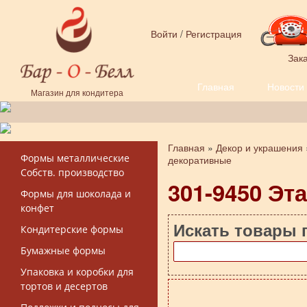
Перейти к основному содержанию
Войти
/
Регистрация
Зака
Главная
Новости
Форма поиска
Магазин для кондитера
Главная
»
Декор и украшения
Вы здесь
Формы металлические
декоративные
Собств. производство
301-9450 Эт
Формы для шоколада и
конфет
Искать товары 
Кондитерские формы
Бумажные формы
Упаковка и коробки для
тортов и десертов