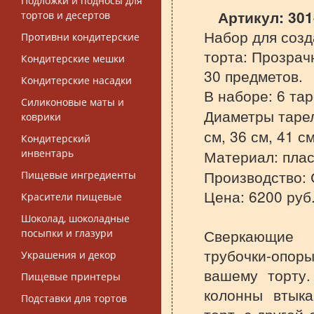
Подложки и подносы для
Артикул:
301
тортов и десертов
Набор для созд
Противни кондитерские
торта: Прозрач
Кондитерские мешки
30 предметов.
Кондитерские насадки
В наборе:
6 тар
Силиконовые маты и
Диаметры тарело
коврики
см, 36 см, 41 см
Кондитерский
Материал: плас
инвентарь
Производство: 
Пищевые ингредиенты
Цена: 6200 руб
Красители пищевые
Шоколад, шоколадные
Сверкающие 
посыпки и глазури
трубочки-опор
Украшения и декор
вашему торту.
Пищевые принтеры
колонны втык
Подставки для тортов