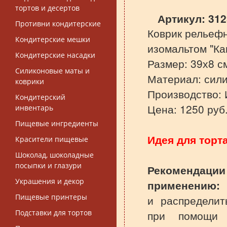
тортов и десертов
Артикул:
312
Противни кондитерские
Коврик рельефн
Кондитерские мешки
изомальтом "Ка
Кондитерские насадки
Размер:
39х8
с
Силиконовые маты и
Материал: сили
коврики
Производство: 
Кондитерский
Цена: 1250 руб
инвентарь
Пищевые ингредиенты
Идея для торта
Красители пищевые
Шоколад, шоколадные
посыпки и глазури
Реком
Украшения и декор
применению:
Пищевые принтеры
и
распредели
Подставки для тортов
при помощи 