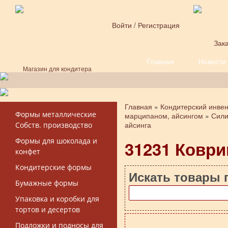
Перейти к основному содержанию
Войти
/
Регистрация
Зака
Главная
Новости
Форма поиска
Магазин для кондитера
Главная
»
Кондитерский инве
Вы здесь
Формы металлические
марципаном, айсингом
»
Сили
айсинга
Собств. производство
Формы для шоколада и
31231 Коври
конфет
Кондитерские формы
Искать товары 
Бумажные формы
Упаковка и коробки для
тортов и десертов
Подложки и подносы для