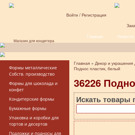
Перейти к основному содержанию
Войти
/
Регистрация
Зака
Главная
Новости
Форма поиска
Магазин для кондитера
Главная
»
Декор и украшения 
Вы здесь
Формы металлические
Поднос пластик, белый
Собств. производство
36226 Подно
Формы для шоколада и
конфет
Искать товары 
Кондитерские формы
Бумажные формы
Упаковка и коробки для
тортов и десертов
Подложки и подносы для