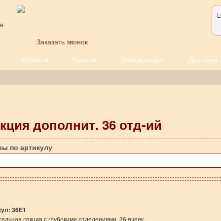
L
я
Заказать звонок
Новости
Каталог
Мастер класс
Доставка
кция дополнит. 36 отд-ий
ры по артикулу
кул:
36E1
ельная секция с глубокими отделениями. 36 ячеек.