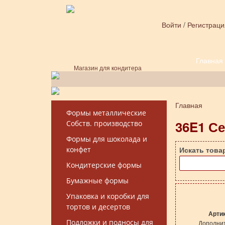
Перейти к основному содержанию
Войти
/
Регистраци
Главная
Форма поиска
Магазин для кондитера
Главная
Вы здесь
Формы металлические
36E1 Се
Собств. производство
Формы для шоколада и
конфет
Искать това
Кондитерские формы
Бумажные формы
Упаковка и коробки для
тортов и десертов
Арти
Подложки и подносы для
Дополнит