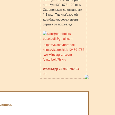
автобус 432, 678, 199 от м.
Сходненская до остановки
"13 мкр. Тушина", жилой
дом башня, серая дверь
справа от подъезда.
sale@barobell.ru
bar.o.bell@gmail.com
https://vk.com/barobell
https://vk.com/club124591753
www.instagram.com
/bar.o.bell/?hl=ru
WhatsApp
+7 963 782-24-
92
вующих.