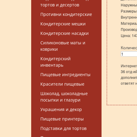
тортов и десертов
Наружные
Размеры 
Противни кондитерские
Внутренн
Материал
Кондитерские мешки
Произво
Кондитерские насадки
Цена: 14
Силиконовые маты и
Количе
коврики
Кондитерский
инвентарь
Интернет
36 отд-и
Пищевые ингредиенты
дополнит
ответят 
Красители пищевые
Шоколад, шоколадные
посыпки и глазури
Украшения и декор
Пищевые принтеры
Подставки для тортов