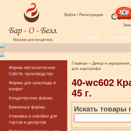
Перейти к основному содержанию
Войти
/
Регистрация
Зака
Главная
Новости
Форма поиска
Магазин для кондитера
Главная
»
Декор и украшения 
Вы здесь
Формы металлические
для аэрографа
Собств. производство
40-wc602 Кр
Формы для шоколада и
45 г.
конфет
Кондитерские формы
Искать товары 
Бумажные формы
Упаковка и коробки для
тортов и десертов