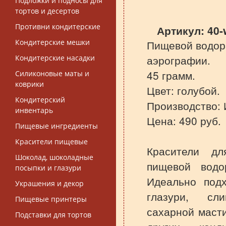
Подложки и подносы для
тортов и десертов
Противни кондитерские
Артикул:
40-
Кондитерские мешки
Пищевой водор
аэрографии.
Кондитерские насадки
45 грамм.
Силиконовые маты и
коврики
Цвет: голубой.
Кондитерский
Производство: И
инвентарь
Цена: 490 руб.
Пищевые ингредиенты
Красители пищевые
Красители дл
Шоколад, шоколадные
пищевой водор
посыпки и глазури
Идеально подх
Украшения и декор
глазури, сли
Пищевые принтеры
сахарной масти
Подставки для тортов