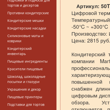
Подложки и подносы для
Артикул:
50T
тортов и десертов
Цифровой терм
Противни кондитерские
Температурный 
Кондитерские мешки
-50°C ~ +300°C
Кондитерские насадки
Производство:
Силиконовые маты и
Цена: 2815 руб
коврики
Кондитерский
Кондитерский 
инвентарь
компании Mart
Пищевые ингредиенты
профессиональ
Красители пищевые
характеризующ
Шоколад, шоколадные
повышенной н
посыпки и глазури
снабжен длин
Украшения и декор
цифровым дисп
Пищевые принтеры
обзора. Уст
Подставки для тортов
отключается 