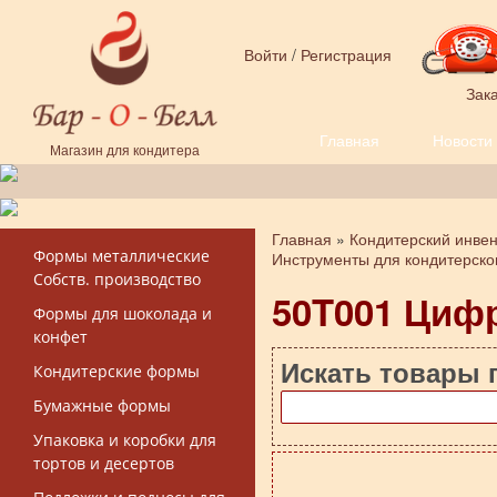
Перейти к основному содержанию
Войти
/
Регистрация
Зака
Главная
Новости
Форма поиска
Магазин для кондитера
Главная
»
Кондитерский инве
Вы здесь
Формы металлические
Инструменты для кондитерско
Собств. производство
50T001 Циф
Формы для шоколада и
конфет
Искать товары 
Кондитерские формы
Бумажные формы
Упаковка и коробки для
тортов и десертов