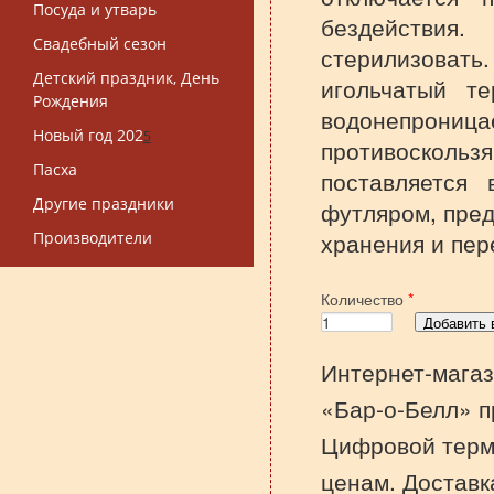
Посуда и утварь
бездействи
Свадебный сезон
стерилизовать
Детский праздник, День
игольчатый те
Рождения
водонепро
Новый год 202
5
противоско
Пасха
поставляется
Другие праздники
футляром, пре
хранения и пер
Производители
Количество
*
Интернет-магаз
«Бар-о-Белл» п
Цифровой терм
ценам. Доставк