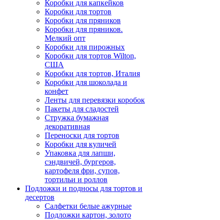
Коробки для капкейков
Коробки для тортов
Коробки для пряников
Коробки для пряников.
Мелкий опт
Коробки для пирожных
Коробки для тортов Wilton,
США
Коробки для тортов, Италия
Коробки для шоколада и
конфет
Ленты для перевязки коробок
Пакеты для сладостей
Стружка бумажная
декоративная
Переноски для тортов
Коробки для куличей
Упаковка для лапши,
сэндвичей, бургеров,
картофеля фри, супов,
тортильи и роллов
Подложки и подносы для тортов и
десертов
Салфетки белые ажурные
Подложки картон, золото