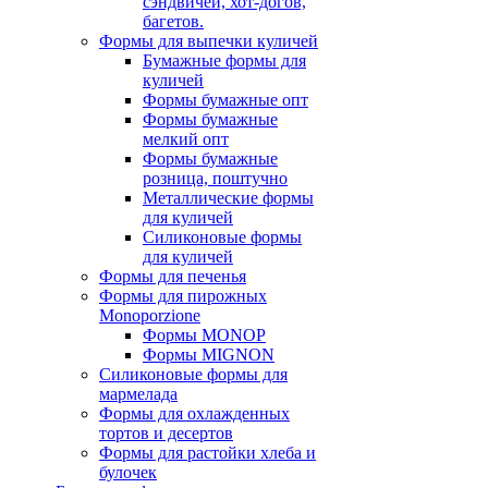
сэндвичей, хот-догов,
багетов.
Формы для выпечки куличей
Бумажные формы для
куличей
Формы бумажные опт
Формы бумажные
мелкий опт
Формы бумажные
розница, поштучно
Металлические формы
для куличей
Силиконовые формы
для куличей
Формы для печенья
Формы для пирожных
Monoporzione
Формы MONOP
Формы MIGNON
Силиконовые формы для
мармелада
Формы для oхлажденных
тортов и десертов
Формы для растойки хлеба и
булочек