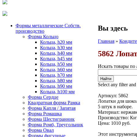
Формы металлические Собств.
Вы здесь
производство
Форма Кольцо
Главная
»
Кондите
Кольца, h20 мм
Кольца, h30 мм
5862 Лопа
Кольца, h40 мм
Кольца, h45 мм
Кольца, h50 мм
Искать товары по 
Кольца, h60 мм
Кольца, h70 мм
Кольца, h80 мм
Select any filter and
Кольца, h90 мм
Кольца, h100 мм
Артикул:
5862
Форма Сердце
Лопатки для шоко
Квадратная форма Рамка
5 штук в наборе.
Форма Капля / Запятая
Материал: нержав
Форма Ромашка
Производство: Ки
Форма Шестигранник
Цена: 1010 руб.
Форма Ромб, Треугольник
Форма Овал
Этот инструмента
Формы фигурные