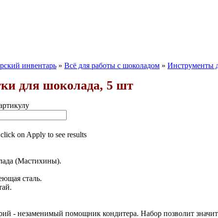
рский инвентарь
»
Всё для работы с шоколадом
»
Инструменты д
тки для шоколада, 5 шт
артикулу
 click on Apply to see results
лада (Мастихины).
еющая сталь.
тай.
рий - незаменимый помощник кондитера. Набор позволит значите