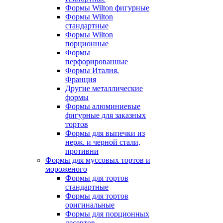
Формы Wilton фигурные
Формы Wilton
стандартные
Формы Wilton
порционные
Формы
перфорированные
Формы Италия,
Франция
Другие металлические
формы
Формы алюминиевые
фигурные для заказных
тортов
Формы для выпечки из
нерж. и черной стали,
противни
Формы для муссовых тортов и
мороженого
Формы для тортов
стандартные
Формы для тортов
оригинальные
Формы для порционных
десертов