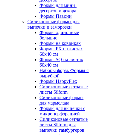
Формы для мини-
десертов и декора
Формы Павони
Силиконовые формы для
выпечки и заморозки
Формы одиночные
большие
Формы на ковриках
Формы РХ на листах
60х40 см
Формы SQ на листах
60х40 см
Наборы форм. Формы с
вырубкой
Формы HappyFlex
Силиконовые сетчатые
листы Silform
Силиконовые формы
для мармелада
Формы для выпечки с
микроперфорацией
Силиконовые сетчатые
листы Silform для
выпечки гамбургеров,