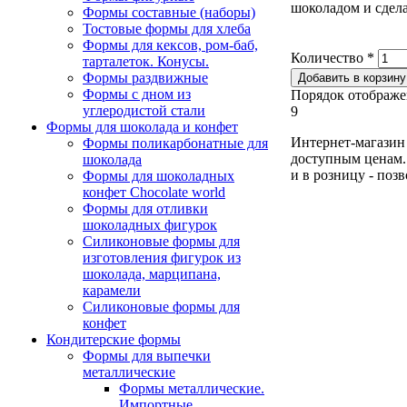
шоколадом и сдел
Формы составные (наборы)
Тостовые формы для хлеба
Формы для кексов, ром-баб,
Количество
*
тарталеток. Конусы.
Формы раздвижные
Формы с дном из
Порядок отображе
углеродистой стали
9
Формы для шоколада и конфет
Интернет-магазин 
Формы поликарбонатные для
доступным ценам. 
шоколада
и в розницу - поз
Формы для шоколадных
конфет Сhocolate world
Формы для отливки
шоколадных фигурок
Силиконовые формы для
изготовления фигурок из
шоколада, марципана,
карамели
Силиконовые формы для
конфет
Кондитерские формы
Формы для выпечки
металлические
Формы металлические.
Импортные