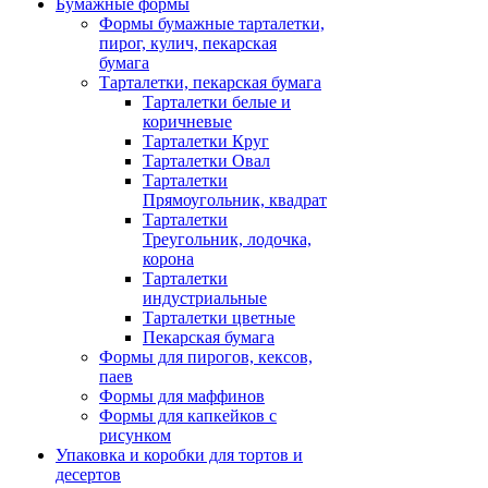
Бумажные формы
Формы бумажные тарталетки,
пирог, кулич, пекарская
бумага
Тарталетки, пекарская бумага
Тарталетки белые и
коричневые
Тарталетки Круг
Тарталетки Овал
Тарталетки
Прямоугольник, квадрат
Тарталетки
Треугольник, лодочка,
корона
Тарталетки
индустриальные
Тарталетки цветные
Пекарская бумага
Формы для пирогов, кексов,
паев
Формы для маффинов
Формы для капкейков с
рисунком
Упаковка и коробки для тортов и
десертов