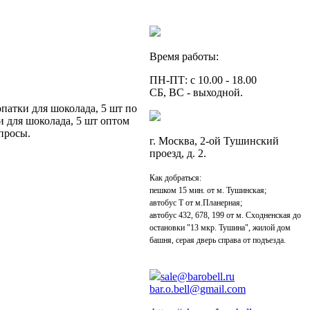
Время работы:
ПН-ПТ: с 10.00 - 18.00
СБ, ВС - выходной.
патки для шоколада, 5 шт по
и для шоколада, 5 шт оптом
опросы.
г. Москва, 2-ой Тушинский
проезд, д. 2.
Как добраться:
пешком 15 мин. от м. Тушинская;
автобус Т от м.Планерная;
автобус 432, 678, 199 от м. Сходненская до
остановки "13 мкр. Тушина", жилой дом
башня, серая дверь справа от подъезда.
sale@barobell.ru
bar.o.bell@gmail.com