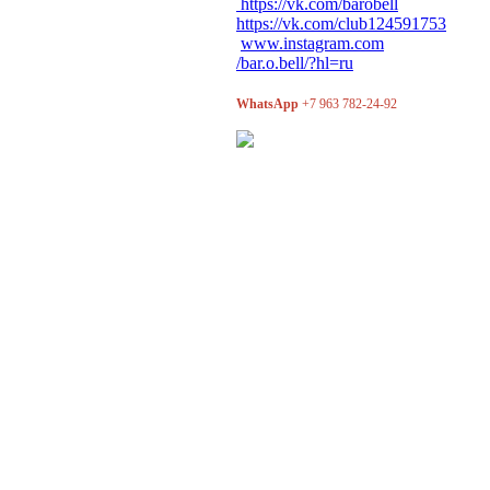
https://vk.com/barobell
https://vk.com/club124591753
www.instagram.com
/bar.o.bell/?hl=ru
WhatsApp
+7 963 782-24-92