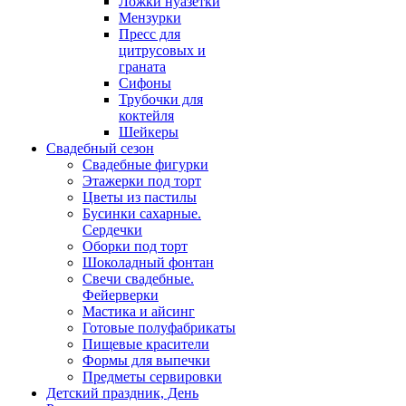
Ложки нуазетки
Мензурки
Пресс для
цитрусовых и
граната
Сифоны
Трубочки для
коктейля
Шейкеры
Свадебный сезон
Свадебные фигурки
Этажерки под торт
Цветы из пастилы
Бусинки сахарные.
Сердечки
Оборки под торт
Шоколадный фонтан
Свечи свадебные.
Фейерверки
Мастика и айсинг
Готовые полуфабрикаты
Пищевые красители
Формы для выпечки
Предметы сервировки
Детский праздник, День