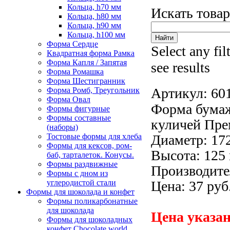
Кольца, h70 мм
Искать това
Кольца, h80 мм
Кольца, h90 мм
Кольца, h100 мм
Форма Сердце
Select any fil
Квадратная форма Рамка
Форма Капля / Запятая
see results
Форма Ромашка
Форма Шестигранник
Артикул:
60
Форма Ромб, Треугольник
Форма Овал
Форма бумаж
Формы фигурные
Формы составные
куличей Пре
(наборы)
Тостовые формы для хлеба
Диаметр: 17
Формы для кексов, ром-
Высота: 125
баб, тарталеток. Конусы.
Формы раздвижные
Производите
Формы с дном из
углеродистой стали
Цена: 37 руб
Формы для шоколада и конфет
Формы поликарбонатные
для шоколада
Цена указан
Формы для шоколадных
конфет Сhocolate world