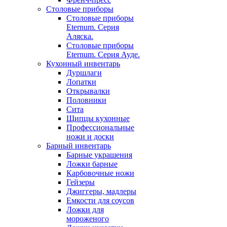
Столовые приборы
Столовые приборы
Eternum. Серия
Аляска.
Столовые приборы
Eternum. Серия Ауде.
Кухонный инвентарь
Дуршлаги
Лопатки
Открывалки
Половники
Сита
Щипцы кухонные
Профессиональные
ножи и доски
Барный инвентарь
Барные украшения
Ложки барные
Карбовочные ножи
Гейзеры
Джиггеры, мадлеры
Емкости для соусов
Ложки для
мороженого