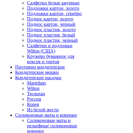
Салфетки белые ажурные
Подложки картон, золото
Подложки картон, серебро
Поднос картон, золото
Поднос картон, черный
Поднос пластик, золото
Поднос пластик, белый
Поднос пластик, черный
Салфетки и подложки
Wilton (США)
Кружево бумажное для
кексов и тортов
Противни кондитерские
Кондитерские мешки
Кондитерские насадки
Martellato
Wilton
Тюльпан
Россия
Корея
Из белой жести
Силиконовые маты и коврики
Силиконовые маты и
рельефные силиконовые
коврики