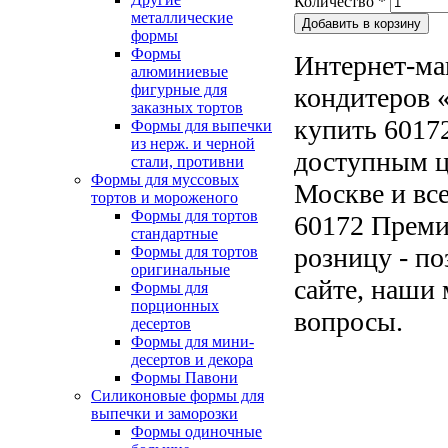
Количество
*
металлические
формы
Формы
Интернет-ма
алюминиевые
фигурные для
кондитеров «
заказных тортов
купить 6017
Формы для выпечки
из нерж. и черной
доступным ц
стали, противни
Формы для муссовых
Москве и все
тортов и мороженого
Формы для тортов
60172 Преми
стандартные
розницу - по
Формы для тортов
оригинальные
сайте, наши 
Формы для
порционных
вопросы.
десертов
Формы для мини-
десертов и декора
Формы Павони
Силиконовые формы для
выпечки и заморозки
Формы одиночные