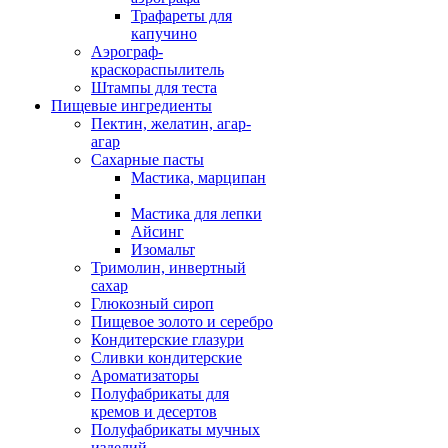
Трафареты для
капучино
Аэрограф-
краскораспылитель
Штампы для теста
Пищевые ингредиенты
Пектин, желатин, агар-
агар
Сахарные пасты
Мастика, марципан
Мастика для лепки
Айсинг
Изомальт
Тримолин, инвертный
сахар
Глюкозный сироп
Пищевое золото и серебро
Кондитерские глазури
Сливки кондитерские
Ароматизаторы
Полуфабрикаты для
кремов и десертов
Полуфабрикаты мучных
изделий