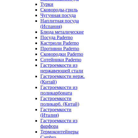
Турки
Сковороды-гриль
Чугунная посуда
Наплитная посуда
(Испания)
Блюда металические
Посуда Paderno
Кастрюли Paderno
Противни Paderno
Сковородки Paderno
Сотейники Paderno
Гастроемкости из
нержавеющей стали
Гастроемкости нерж.
(Китай)
Гастроемкости из
поликарбоната
Гастроемкости
поликарб. (Китай)
Гастроемкости
(Италия)
Гастроемкости из
фарфора
Термоконтейнеры
Cambro