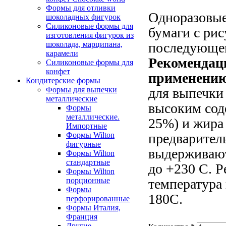
Формы для отливки
Одноразовые
шоколадных фигурок
Силиконовые формы для
бумаги с ри
изготовления фигурок из
шоколада, марципана,
последующег
карамели
Рекомендац
Силиконовые формы для
конфет
применению
Кондитерские формы
Формы для выпечки
для выпечки 
металлические
высоким сод
Формы
металлические.
25%) и жира
Импортные
Формы Wilton
предварител
фигурные
выдерживают
Формы Wilton
стандартные
до +230 С. 
Формы Wilton
порционные
температура 
Формы
180С.
перфорированные
Формы Италия,
Франция
Другие