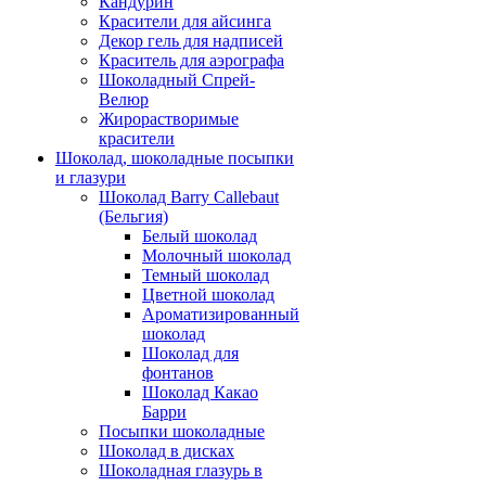
Кандурин
Красители для айсинга
Декор гель для надписей
Краситель для аэрографа
Шоколадный Спрей-
Велюр
Жирорастворимые
красители
Шоколад, шоколадные посыпки
и глазури
Шоколад Barry Callebaut
(Бельгия)
Белый шоколад
Молочный шоколад
Темный шоколад
Цветной шоколад
Ароматизированный
шоколад
Шоколад для
фонтанов
Шоколад Какао
Барри
Посыпки шоколадные
Шоколад в дисках
Шоколадная глазурь в