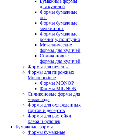
Бумажные формы
для куличей
Формы бумажные
опт
Формы бумажные
мелкий опт
Формы бумажные
розница, поштучно
Металлические
формы для куличей
Силиконовые
формы для куличей
Формы для печенья
Формы для пирожных
Monoporzione
Формы MONOP
Формы MIGNON
Силиконовые формы для
мармелада
Формы для oхлажденных
тортов и десертов
Формы для растойки
хлеба и булочек
Бумажные формы
Формы бумажные