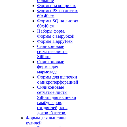
большие
Формы на ковриках
Формы РХ на листах
60х40 см
Формы SQ на листах
60х40 см
Наборы форм.
Формы с вырубкой
Формы HappyFlex
Силиконовые
сетчатые листы
Silform
Силиконовые
формы для
мармелада
Формы для выпечки
с микроперфорацией
Силиконовые
сетчатые листы
Silform для выпечки
гамбургеров,
сэндвичей, хот-
догов, багетов.
Формы для выпечки
куличей