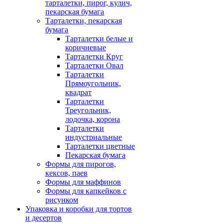
тарталетки, пирог, кулич,
пекарская бумага
Тарталетки, пекарская
бумага
Тарталетки белые и
коричневые
Тарталетки Круг
Тарталетки Овал
Тарталетки
Прямоугольник,
квадрат
Тарталетки
Треугольник,
лодочка, корона
Тарталетки
индустриальные
Тарталетки цветные
Пекарская бумага
Формы для пирогов,
кексов, паев
Формы для маффинов
Формы для капкейков с
рисунком
Упаковка и коробки для тортов
и десертов