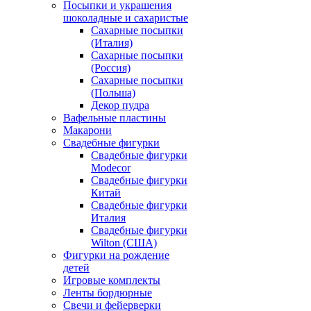
Посыпки и украшения
шоколадные и сахаристые
Сахарные посыпки
(Италия)
Сахарные посыпки
(Россия)
Сахарные посыпки
(Польша)
Декор пудра
Вафельные пластины
Макарони
Свадебные фигурки
Свадебные фигурки
Modecor
Свадебные фигурки
Китай
Свадебные фигурки
Италия
Свадебные фигурки
Wilton (США)
Фигурки на рождение
детей
Игровые комплекты
Ленты бордюрные
Свечи и фейерверки