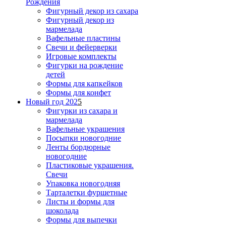
Рождения
Фигурный декор из сахара
Фигурный декор из
мармелада
Вафельные пластины
Свечи и фейерверки
Игровые комплекты
Фигурки на рождение
детей
Формы для капкейков
Формы для конфет
Новый год 202
5
Фигурки из сахара и
мармелада
Вафельные украшения
Посыпки новогодние
Ленты бордюрные
новогодние
Пластиковые украшения.
Свечи
Упаковка новогодняя
Тарталетки фуршетные
Листы и формы для
шоколада
Формы для выпечки