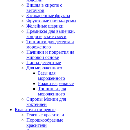
Вишня в сиропе с
веточкой
Засахаренные фрукты
Фруктовые пасты-кремы
Желейные шарики
Премиксы для выпечки,
кондитерские смеси
Топпинги для десерта и
мороженого
Начинки и покрытия на
жировой основе
Пасты десертные
Для мороженного
Базы для
мороженного
Рожки вафельные
Топпинги для
мороженного
Сиропы Монин для
коктейлей
Красители пищевые
Гелевые красители
Порошкообразные
красители