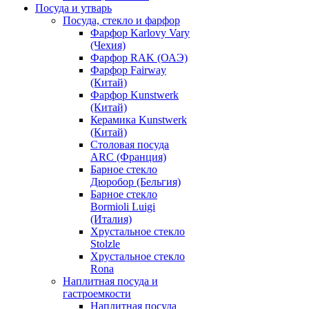
Посуда и утварь
Посуда, стекло и фарфор
Фарфор Karlovy Vary
(Чехия)
Фарфор RAK (ОАЭ)
Фарфор Fairway
(Китай)
Фарфор Kunstwerk
(Китай)
Керамика Kunstwerk
(Китай)
Столовая посуда
ARC (Франция)
Барное стекло
Дюробор (Бельгия)
Барное стекло
Bormioli Luigi
(Италия)
Хрустальное стекло
Stolzle
Хрустальное стекло
Rona
Наплитная посуда и
гастроемкости
Наплитная посуда