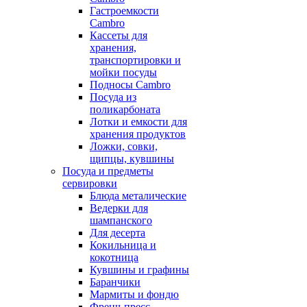
Гастроемкости
Cambro
Кассеты для
хранения,
транспортировки и
мойки посуды
Подносы Cambro
Посуда из
поликарбоната
Лотки и емкости для
хранения продуктов
Ложки, совки,
щипцы, кувшины
Посуда и предметы
сервировки
Блюда металические
Ведерки для
шампанского
Для десерта
Кокильница и
кокотница
Кувшины и графины
Баранчики
Мармиты и фондю
Френч-пресс