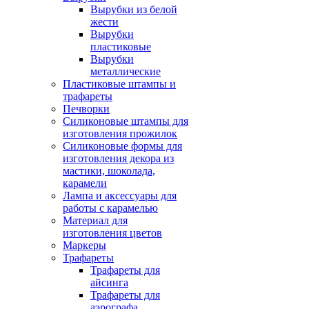
Вырубки из белой
жести
Вырубки
пластиковые
Вырубки
металлические
Пластиковые штампы и
трафареты
Печворки
Силиконовые штампы для
изготовления прожилок
Силиконовые формы для
изготовления декора из
мастики, шоколада,
карамели
Лампа и аксессуары для
работы с карамелью
Материал для
изготовления цветов
Маркеры
Трафареты
Трафареты для
айсинга
Трафареты для
аэрографа