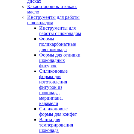
дисках
Какао-порошок и какао-
масло
Инструменты для работы
с шоколадом
Инструменты для
работы с шоколадом
Формы
поликарбонатные
для шоколада
Формы для отливки
шоколадных
фигурок
Силиконовые
формы для
изготовления
фигурок из
шоколада,
марципана,
карамели
Силиконовые
формы для конфет
Ванна для
темперирования
шоколада