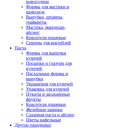
новогодние
Формы для мастики и
шоколада
Вырубки, штампы,
трафареты
Мастика, марципан,
айсинг
Красители пищевые
Сиропы для коктейлей
Пасха
Формы для выпечки
куличей
Посыпки и глазури для
куличей
Пасхальные формы и
вырубки
Украшения для куличей
Упаковка для куличей
Цукаты и засахареные
фрукты
Красители пищевые
Желейные шарики
Сахарная паста и айсинг
Цветы вафельные
Другие праздники