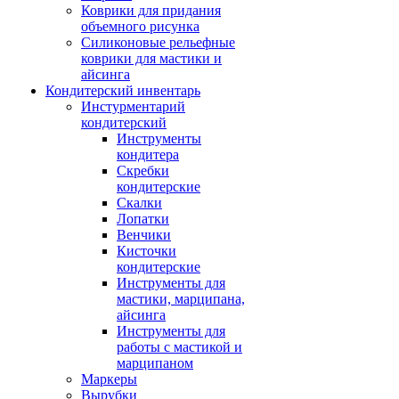
Коврики для придания
объемного рисунка
Силиконовые рельефные
коврики для мастики и
айсинга
Кондитерский инвентарь
Инстурментарий
кондитерский
Инструменты
кондитера
Скребки
кондитерские
Скалки
Лопатки
Венчики
Кисточки
кондитерские
Инструменты для
мастики, марципана,
айсинга
Инструменты для
работы с мастикой и
марципаном
Маркеры
Вырубки