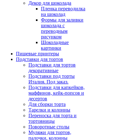
Декор для шоколада
Пленка переводилка
на шоколад
Формы для заливки
шоколада с
переводным
рисунком
Шоколадные
картинки
Пищевые принтеры
Подставки для тортов
Подставки для тортов
декоративные
Подставки под торты
Италия. Под заказ.
Подставки для капкейков,
маффинов, кейк-попсов и
десертов
Для сборки торта
Тарелки и колонны
Переноска для торта и
тортовницы
Поворотные столы
Муляжи для тортов,
палочки, колонны