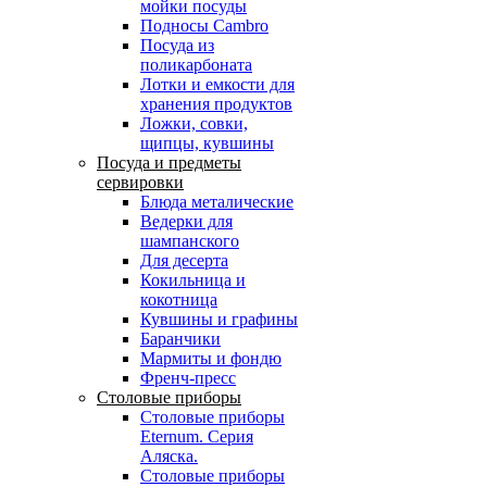
мойки посуды
Подносы Cambro
Посуда из
поликарбоната
Лотки и емкости для
хранения продуктов
Ложки, совки,
щипцы, кувшины
Посуда и предметы
сервировки
Блюда металические
Ведерки для
шампанского
Для десерта
Кокильница и
кокотница
Кувшины и графины
Баранчики
Мармиты и фондю
Френч-пресс
Столовые приборы
Столовые приборы
Eternum. Серия
Аляска.
Столовые приборы