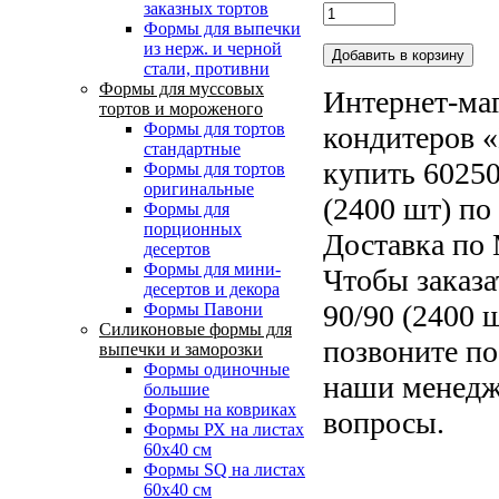
заказных тортов
Формы для выпечки
из нерж. и черной
стали, противни
Формы для муссовых
Интернет-маг
тортов и мороженого
Формы для тортов
кондитеров «
стандартные
купить 60250
Формы для тортов
оригинальные
(2400 шт) по
Формы для
порционных
Доставка по 
десертов
Формы для мини-
Чтобы заказа
десертов и декора
90/90 (2400 
Формы Павони
Силиконовые формы для
позвоните по
выпечки и заморозки
Формы одиночные
наши менедже
большие
Формы на ковриках
вопросы.
Формы РХ на листах
60х40 см
Формы SQ на листах
60х40 см