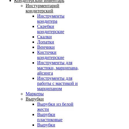
Кондитерский инвентарь
Инстурментарий
кондитерский
Инструменты
кондитера
Скребки
кондитерские
Скалки
Лопатки
Венчики
Кисточки
кондитерские
Инструменты для
мастики, марципана,
айсинга
Инструменты для
работы с мастикой и
марципаном
Маркеры
Вырубки
Вырубки из белой
жести
Вырубки
пластиковые
Вырубки