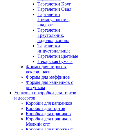
Тарталетки Круг
Тарталетки Овал
Тарталетки
Прямоугольник,
квадрат
Тарталетки
Треугольник,
лодочка, корона
Тарталетки
индустриальные
Тарталетки цветные
Пекарская бумага
Формы для пирогов,
кексов, паев
Формы для маффинов
Формы для капкейков с
рисунком
Упаковка и коробки для тортов
и десертов
Коробки для капкейков
Коробки для тортов
Коробки для пряников
Коробки для пряников.
Мелкий опт
Коробки для пирожных