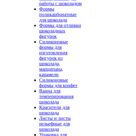
работы с шоколадом
Формы
поликарбонатные
для шоколада
Формы для отливки
шоколадных
фигурок
Силиконовые
формы для
изготовления
фигурок из
шоколада,
марципана,
карамели
Силиконовые
формы для конфет
Ванна для
темперирования
шоколада
Красители для
шоколада
Листы и листы
рельефные для
шоколада
Упаковка для