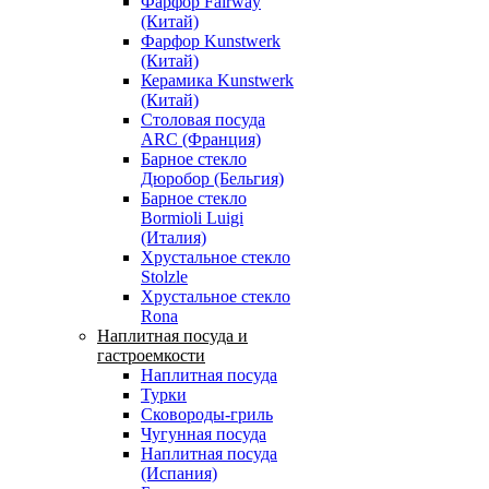
Фарфор Fairway
(Китай)
Фарфор Kunstwerk
(Китай)
Керамика Kunstwerk
(Китай)
Столовая посуда
ARC (Франция)
Барное стекло
Дюробор (Бельгия)
Барное стекло
Bormioli Luigi
(Италия)
Хрустальное стекло
Stolzle
Хрустальное стекло
Rona
Наплитная посуда и
гастроемкости
Наплитная посуда
Турки
Сковороды-гриль
Чугунная посуда
Наплитная посуда
(Испания)