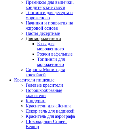
Премиксы для выпечки,
кондитерские смеси
Топпинги для десерта и
мороженого
Начинки и покрытия на
жировой основе
Пасты десертные
Для мороженного
Базы для
мороженного
Рожки вафельные
Топпинги для
мороженного
Сиропы Монин для
коктейлей
Красители пищевые
Гелевые красители
Порошкообразные
красители
Кандурин
Красители для айсинга
Декор гель для надписей
Краситель для аэрографа
Шоколадный Спрей-
Велюр