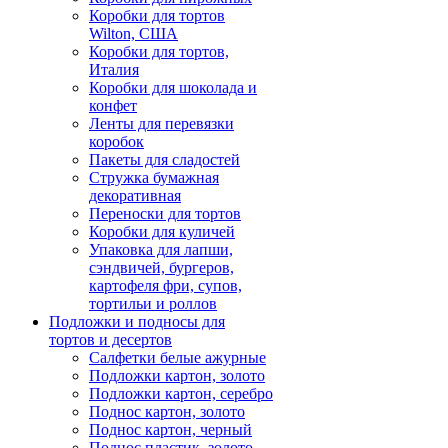
Коробки для тортов
Wilton, США
Коробки для тортов,
Италия
Коробки для шоколада и
конфет
Ленты для перевязки
коробок
Пакеты для сладостей
Стружка бумажная
декоративная
Переноски для тортов
Коробки для куличей
Упаковка для лапши,
сэндвичей, бургеров,
картофеля фри, супов,
тортильи и роллов
Подложки и подносы для
тортов и десертов
Салфетки белые ажурные
Подложки картон, золото
Подложки картон, серебро
Поднос картон, золото
Поднос картон, черный
Поднос пластик, золото