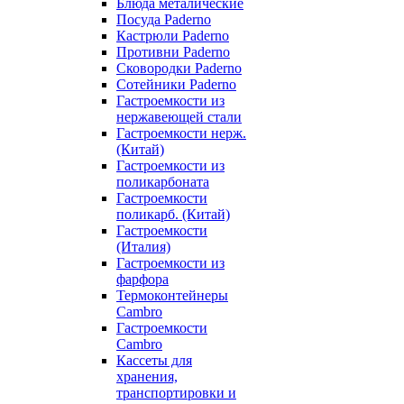
Блюда металические
Посуда Paderno
Кастрюли Paderno
Противни Paderno
Сковородки Paderno
Сотейники Paderno
Гастроемкости из
нержавеющей стали
Гастроемкости нерж.
(Китай)
Гастроемкости из
поликарбоната
Гастроемкости
поликарб. (Китай)
Гастроемкости
(Италия)
Гастроемкости из
фарфора
Термоконтейнеры
Cambro
Гастроемкости
Cambro
Кассеты для
хранения,
транспортировки и