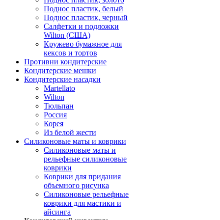
Поднос пластик, белый
Поднос пластик, черный
Салфетки и подложки
Wilton (США)
Кружево бумажное для
кексов и тортов
Противни кондитерские
Кондитерские мешки
Кондитерские насадки
Martellato
Wilton
Тюльпан
Россия
Корея
Из белой жести
Силиконовые маты и коврики
Силиконовые маты и
рельефные силиконовые
коврики
Коврики для придания
объемного рисунка
Силиконовые рельефные
коврики для мастики и
айсинга