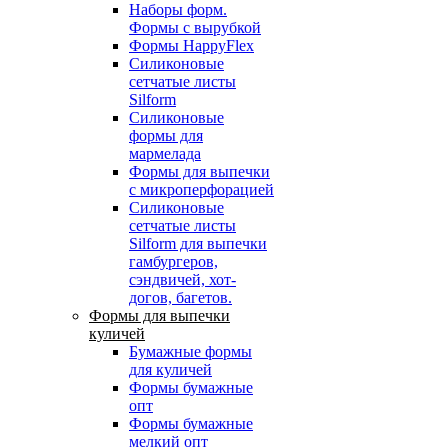
Наборы форм.
Формы с вырубкой
Формы HappyFlex
Силиконовые
сетчатые листы
Silform
Силиконовые
формы для
мармелада
Формы для выпечки
с микроперфорацией
Силиконовые
сетчатые листы
Silform для выпечки
гамбургеров,
сэндвичей, хот-
догов, багетов.
Формы для выпечки
куличей
Бумажные формы
для куличей
Формы бумажные
опт
Формы бумажные
мелкий опт