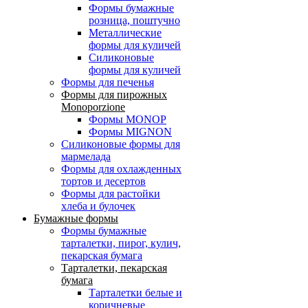
Формы бумажные
розница, поштучно
Металлические
формы для куличей
Силиконовые
формы для куличей
Формы для печенья
Формы для пирожных
Monoporzione
Формы MONOP
Формы MIGNON
Силиконовые формы для
мармелада
Формы для oхлажденных
тортов и десертов
Формы для растойки
хлеба и булочек
Бумажные формы
Формы бумажные
тарталетки, пирог, кулич,
пекарская бумага
Тарталетки, пекарская
бумага
Тарталетки белые и
коричневые