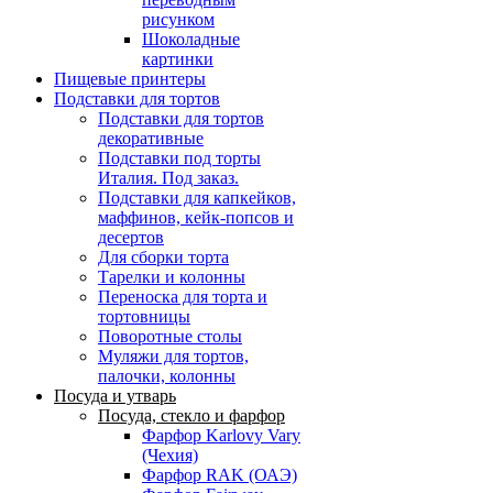
рисунком
Шоколадные
картинки
Пищевые принтеры
Подставки для тортов
Подставки для тортов
декоративные
Подставки под торты
Италия. Под заказ.
Подставки для капкейков,
маффинов, кейк-попсов и
десертов
Для сборки торта
Тарелки и колонны
Переноска для торта и
тортовницы
Поворотные столы
Муляжи для тортов,
палочки, колонны
Посуда и утварь
Посуда, стекло и фарфор
Фарфор Karlovy Vary
(Чехия)
Фарфор RAK (ОАЭ)