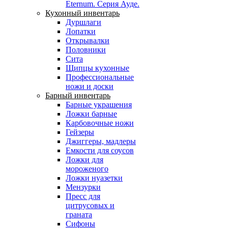
Eternum. Серия Ауде.
Кухонный инвентарь
Дуршлаги
Лопатки
Открывалки
Половники
Сита
Щипцы кухонные
Профессиональные
ножи и доски
Барный инвентарь
Барные украшения
Ложки барные
Карбовочные ножи
Гейзеры
Джиггеры, мадлеры
Емкости для соусов
Ложки для
мороженого
Ложки нуазетки
Мензурки
Пресс для
цитрусовых и
граната
Сифоны