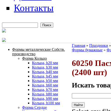
Контакты
Поиск
Форма поиска
Главная
»
Праздники
Формы металлические Собств.
Формы бумажные
»
Фо
Вы здесь
производство
Форма Кольцо
60250 Пас
Кольца, h20 мм
Кольца, h30 мм
(2400 шт)
Кольца, h40 мм
Кольца, h45 мм
Кольца, h50 мм
Искать това
Кольца, h60 мм
Кольца, h70 мм
Кольца, h80 мм
Кольца, h90 мм
Кольца, h100 мм
Форма Сердце