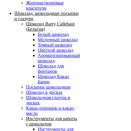
Жирорастворимые
красители
Шоколад, шоколадные посыпки
и глазури
Шоколад Barry Callebaut
(Бельгия)
Белый шоколад
Молочный шоколад
Темный шоколад
Цветной шоколад
Ароматизированный
шоколад
Шоколад для
фонтанов
Шоколад Какао
Барри
Посыпки шоколадные
Шоколад в дисках
Шоколадная глазурь в
дисках
Какао-порошок и какао-
масло
Инструменты для работы
с шоколадом
Инструменты для