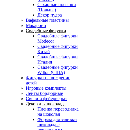
Сахарные посыпки
(Польша)
Декор пудра
Вафельные пластины
Макарони
Свадебные фигурки
Свадебные фигурки
Modecor
Свадебные фигурки
Китай
Свадебные фигурки
Италия
Свадебные фигурки
Wilton (США)
Фигурки на рождение
детей
Игровые комплекты
Ленты бордюрные
Свечи и фейерверки
Декор для шоколада
Пленка переводилка
на шоколад
Формы для заливки
шоколада с
переводным