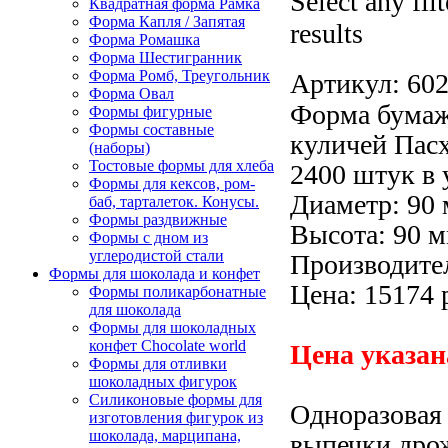
Select any fil
Квадратная форма Рамка
Форма Капля / Запятая
results
Форма Ромашка
Форма Шестигранник
Форма Ромб, Треугольник
Артикул:
60
Форма Овал
Форма бумаж
Формы фигурные
Формы составные
куличей Пасх
(наборы)
Тостовые формы для хлеба
2400 штук в 
Формы для кексов, ром-
Диаметр: 90 
баб, тарталеток. Конусы.
Формы раздвижные
Высота: 90 м
Формы с дном из
углеродистой стали
Производител
Формы для шоколада и конфет
Цена: 15174 
Формы поликарбонатные
для шоколада
Формы для шоколадных
конфет Сhocolate world
Цена указан
Формы для отливки
шоколадных фигурок
Силиконовые формы для
Одноразовая
изготовления фигурок из
шоколада, марципана,
выпечки дро