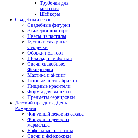
Трубочки для
коктейля
Шейкеры
Свадебный сезон
Свадебные фигурки
Этажерки под торт
Цветы из пастилы
Бусинки сахарные.
Сердечки
Оборки под торт
Шоколадный фонтан
Свечи свадебные.
Фейерверки
Мастика и айсинг
Готовые полуфабрикаты
Пищевые красители
Формы для выпечки
Предметы сервировки
Детский праздник, День
Рождения
Фигурный декор из сахара
Фигурный декор из
мармелада
Вафельные пластины
Свечи и фейерверки