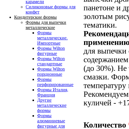
карамели
панетоне и др
Силиконовые формы для
конфет
золотым рис
Кондитерские формы
Формы для выпечки
тематики.
металлические
Рекомендац
Формы
металлические.
применению
Импортные
Формы Wilton
для выпечки 
фигурные
содержанием 
Формы Wilton
стандартные
(до 30%). Не
Формы Wilton
порционные
смазки. Фор
Формы
температуру 
перфорированные
Формы Италия,
Рекомендуем
Франция
Другие
куличей - +1
металлические
формы
Формы
алюминиевые
Количество
фигурные для