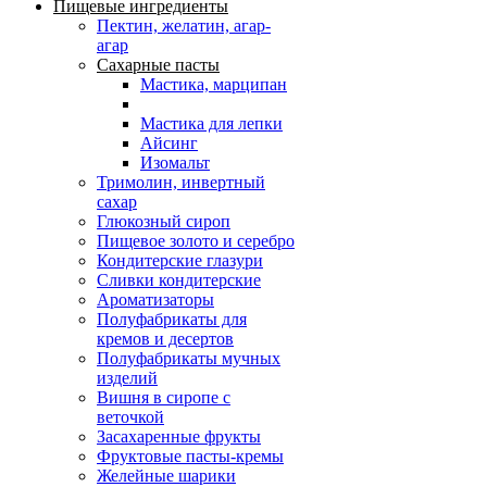
Пищевые ингредиенты
Пектин, желатин, агар-
агар
Сахарные пасты
Мастика, марципан
Мастика для лепки
Айсинг
Изомальт
Тримолин, инвертный
сахар
Глюкозный сироп
Пищевое золото и серебро
Кондитерские глазури
Сливки кондитерские
Ароматизаторы
Полуфабрикаты для
кремов и десертов
Полуфабрикаты мучных
изделий
Вишня в сиропе с
веточкой
Засахаренные фрукты
Фруктовые пасты-кремы
Желейные шарики