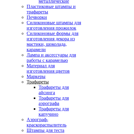
металлические
Пластиковые штампы и
трафареты
Печворки
Силиконовые штампы для
изготовления прожилок
Силиконовые формы для
изготовления декора из
мастики, шоколада,
карамели
Лампа и аксессуары для
работы с карамелью
Материал для
изготовления цветов
Маркеры
Трафареты
Трафареты для
айсинга
Трафареты для
аэрографа
Трафареты для
капучино
Аэрограф-
краскораспылитель
Штампы для теста