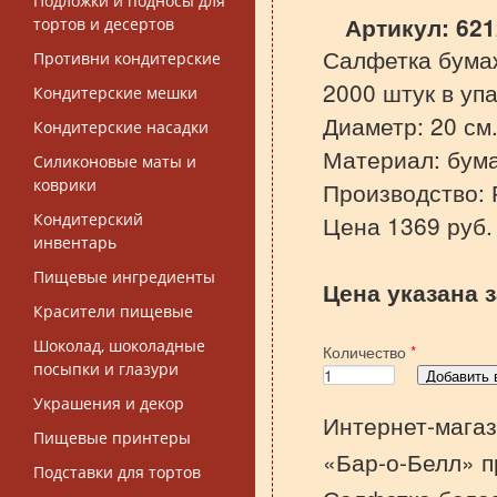
Подложки и подносы для
Артикул:
621
тортов и десертов
Салфетка бума
Противни кондитерские
2000 штук в упа
Кондитерские мешки
Диаметр: 20 см
Кондитерские насадки
Материал: бума
Силиконовые маты и
коврики
Производство: 
Кондитерский
Цена 1369 руб.
инвентарь
Пищевые ингредиенты
Цена указана з
Красители пищевые
Шоколад, шоколадные
Количество
*
посыпки и глазури
Украшения и декор
Интернет-магаз
Пищевые принтеры
«Бар-о-Белл» п
Подставки для тортов