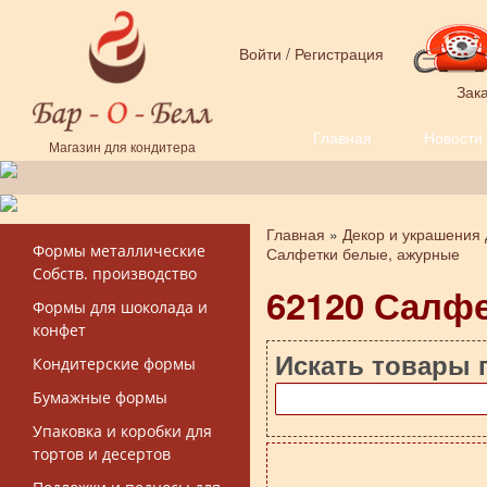
Перейти к основному содержанию
Войти
/
Регистрация
Зака
Главная
Новости
Форма поиска
Магазин для кондитера
Главная
»
Декор и украшения 
Вы здесь
Формы металлические
Салфетки белые, ажурные
Собств. производство
62120 Салфе
Формы для шоколада и
конфет
Искать товары 
Кондитерские формы
Бумажные формы
Упаковка и коробки для
тортов и десертов