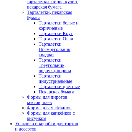
тарталетки, пирог, кулич,
пекарская бумага
Тарталетки, пекарская
бумага
Тарталетки белые и
коричневые
Тарталетки Круг
Тарталетки Овал
Тарталетки
Прямоугольник,
квадрат
Тарталетки
Треугольник,
лодочка, корона
Тарталетки
индустриальные
Тарталетки цветные
Пекарская бумага
Формы для пирогов,
кексов, паев
Формы для маффинов
Формы для капкейков с
рисунком
Упаковка и коробки для тортов
и десертов