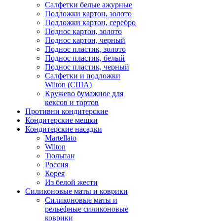
Салфетки белые ажурные
Подложки картон, золото
Подложки картон, серебро
Поднос картон, золото
Поднос картон, черный
Поднос пластик, золото
Поднос пластик, белый
Поднос пластик, черный
Салфетки и подложки
Wilton (США)
Кружево бумажное для
кексов и тортов
Противни кондитерские
Кондитерские мешки
Кондитерские насадки
Martellato
Wilton
Тюльпан
Россия
Корея
Из белой жести
Силиконовые маты и коврики
Силиконовые маты и
рельефные силиконовые
коврики