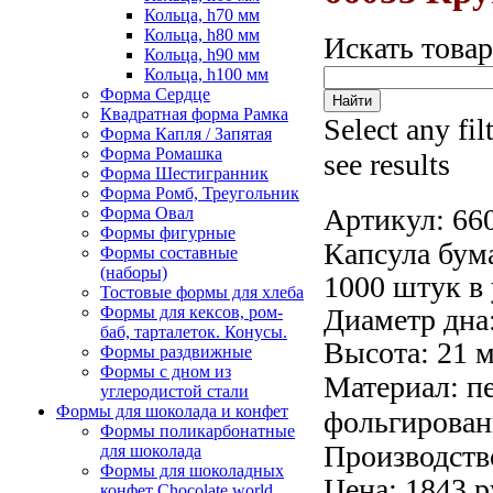
Кольца, h70 мм
Кольца, h80 мм
Искать това
Кольца, h90 мм
Кольца, h100 мм
Форма Сердце
Квадратная форма Рамка
Select any fil
Форма Капля / Запятая
Форма Ромашка
see results
Форма Шестигранник
Форма Ромб, Треугольник
Артикул:
66
Форма Овал
Формы фигурные
Капсула бум
Формы составные
(наборы)
1000 штук в 
Тостовые формы для хлеба
Формы для кексов, ром-
Диаметр дна:
баб, тарталеток. Конусы.
Высота: 21 
Формы раздвижные
Формы с дном из
Материал:
п
углеродистой стали
Формы для шоколада и конфет
фольгирован
Формы поликарбонатные
Производств
для шоколада
Формы для шоколадных
Цена: 1843 р
конфет Сhocolate world