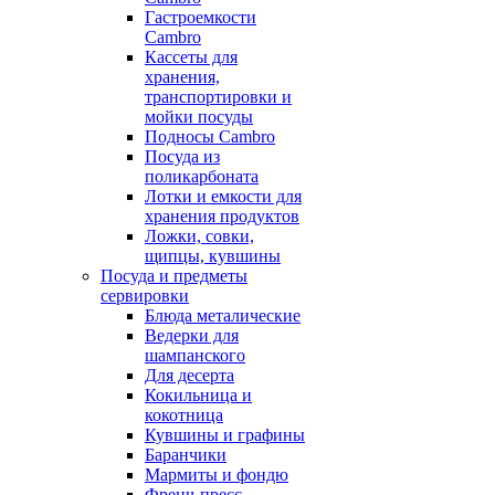
Гастроемкости
Cambro
Кассеты для
хранения,
транспортировки и
мойки посуды
Подносы Cambro
Посуда из
поликарбоната
Лотки и емкости для
хранения продуктов
Ложки, совки,
щипцы, кувшины
Посуда и предметы
сервировки
Блюда металические
Ведерки для
шампанского
Для десерта
Кокильница и
кокотница
Кувшины и графины
Баранчики
Мармиты и фондю
Френч-пресс