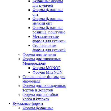
Бумажные формы
для куличей
Формы бумажные
опт
Формы бумажные
мелкий опт
Формы бумажные
розница, поштучно
Металлические
формы для куличей
Силиконовые
формы для куличей
Формы для печенья
Формы для пирожных
Monoporzione
Формы MONOP
Формы MIGNON
Силиконовые формы для
мармелада
Формы для oхлажденных
тортов и десертов
Формы для растойки
хлеба и булочек
Бумажные формы
Формы бумажные