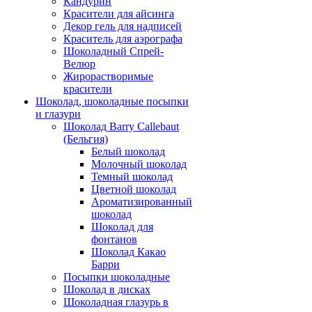
Кандурин
Красители для айсинга
Декор гель для надписей
Краситель для аэрографа
Шоколадный Спрей-
Велюр
Жирорастворимые
красители
Шоколад, шоколадные посыпки
и глазури
Шоколад Barry Callebaut
(Бельгия)
Белый шоколад
Молочный шоколад
Темный шоколад
Цветной шоколад
Ароматизированный
шоколад
Шоколад для
фонтанов
Шоколад Какао
Барри
Посыпки шоколадные
Шоколад в дисках
Шоколадная глазурь в