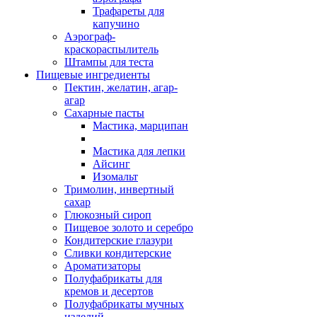
Трафареты для
капучино
Аэрограф-
краскораспылитель
Штампы для теста
Пищевые ингредиенты
Пектин, желатин, агар-
агар
Сахарные пасты
Мастика, марципан
Мастика для лепки
Айсинг
Изомальт
Тримолин, инвертный
сахар
Глюкозный сироп
Пищевое золото и серебро
Кондитерские глазури
Сливки кондитерские
Ароматизаторы
Полуфабрикаты для
кремов и десертов
Полуфабрикаты мучных
изделий