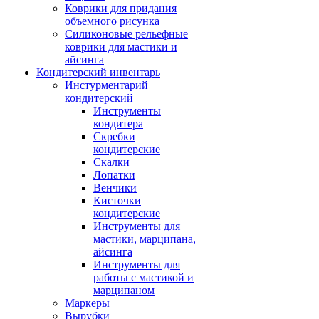
Коврики для придания
объемного рисунка
Силиконовые рельефные
коврики для мастики и
айсинга
Кондитерский инвентарь
Инстурментарий
кондитерский
Инструменты
кондитера
Скребки
кондитерские
Скалки
Лопатки
Венчики
Кисточки
кондитерские
Инструменты для
мастики, марципана,
айсинга
Инструменты для
работы с мастикой и
марципаном
Маркеры
Вырубки