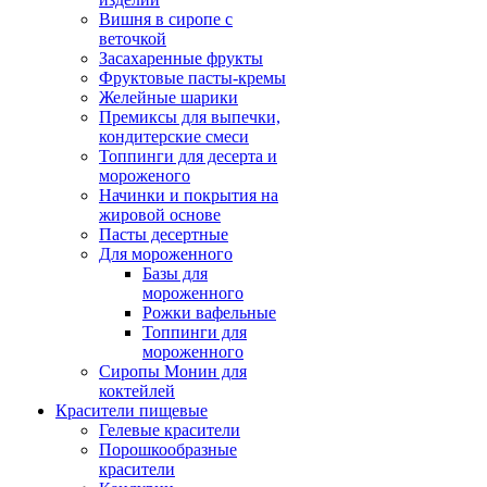
Вишня в сиропе с
веточкой
Засахаренные фрукты
Фруктовые пасты-кремы
Желейные шарики
Премиксы для выпечки,
кондитерские смеси
Топпинги для десерта и
мороженого
Начинки и покрытия на
жировой основе
Пасты десертные
Для мороженного
Базы для
мороженного
Рожки вафельные
Топпинги для
мороженного
Сиропы Монин для
коктейлей
Красители пищевые
Гелевые красители
Порошкообразные
красители