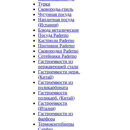
Турки
Сковороды-гриль
Чугунная посуда
Наплитная посуда
(Испания)
Блюда металические
Посуда Paderno
Кастрюли Paderno
Противни Paderno
Сковородки Paderno
Сотейники Paderno
Гастроемкости из
нержавеющей стали
Гастроемкости нерж.
(Китай)
Гастроемкости из
поликарбоната
Гастроемкости
поликарб. (Китай)
Гастроемкости
(Италия)
Гастроемкости из
фарфора
Термоконтейнеры
Cambro