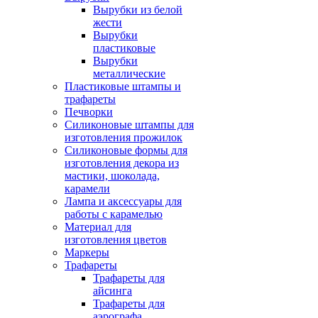
Вырубки из белой
жести
Вырубки
пластиковые
Вырубки
металлические
Пластиковые штампы и
трафареты
Печворки
Силиконовые штампы для
изготовления прожилок
Силиконовые формы для
изготовления декора из
мастики, шоколада,
карамели
Лампа и аксессуары для
работы с карамелью
Материал для
изготовления цветов
Маркеры
Трафареты
Трафареты для
айсинга
Трафареты для
аэрографа