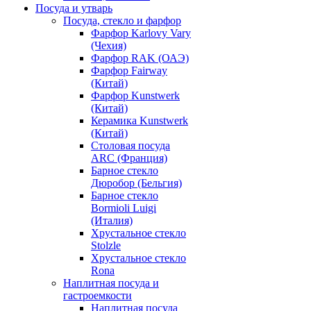
Посуда и утварь
Посуда, стекло и фарфор
Фарфор Karlovy Vary
(Чехия)
Фарфор RAK (ОАЭ)
Фарфор Fairway
(Китай)
Фарфор Kunstwerk
(Китай)
Керамика Kunstwerk
(Китай)
Столовая посуда
ARC (Франция)
Барное стекло
Дюробор (Бельгия)
Барное стекло
Bormioli Luigi
(Италия)
Хрустальное стекло
Stolzle
Хрустальное стекло
Rona
Наплитная посуда и
гастроемкости
Наплитная посуда