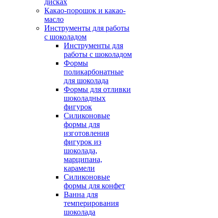
дисках
Какао-порошок и какао-
масло
Инструменты для работы
с шоколадом
Инструменты для
работы с шоколадом
Формы
поликарбонатные
для шоколада
Формы для отливки
шоколадных
фигурок
Силиконовые
формы для
изготовления
фигурок из
шоколада,
марципана,
карамели
Силиконовые
формы для конфет
Ванна для
темперирования
шоколада