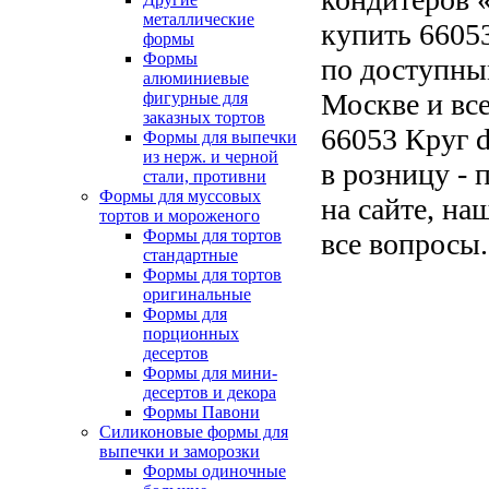
металлические
купить 66053
формы
Формы
по доступны
алюминиевые
Москве и все
фигурные для
заказных тортов
66053 Круг d
Формы для выпечки
из нерж. и черной
в розницу - 
стали, противни
Формы для муссовых
на сайте, на
тортов и мороженого
Формы для тортов
все вопросы.
стандартные
Формы для тортов
оригинальные
Формы для
порционных
десертов
Формы для мини-
десертов и декора
Формы Павони
Силиконовые формы для
выпечки и заморозки
Формы одиночные