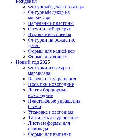
Рождения
Фигурный декор из сахара
Фигурный декор из
мармелада
Вафельные пластины
Свечи и фейерверки
Игровые комплекты
Фигурки на рождение
детей
Формы для капкейков
Формы для конфет
Новый год 202
5
Фигурки из сахара и
мармелада
Вафельные украшения
Посыпки новогодние
Ленты бордюрные
новогодние
Пластиковые украшения.
Свечи
Упаковка новогодняя
Тарталетки фуршетные
Листы и формы для
шоколада
Формы для выпечки