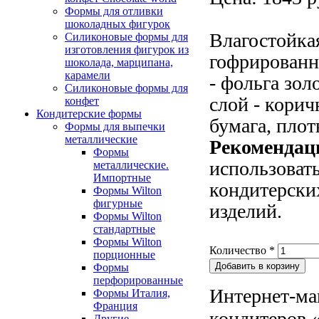
Формы для отливки
шоколадных фигурок
Влагостойка
Силиконовые формы для
изготовления фигурок из
гофрированн
шоколада, марципана,
карамели
- фольга зол
Силиконовые формы для
слой - корич
конфет
Кондитерские формы
бумага, плот
Формы для выпечки
металлические
Рекомендац
Формы
использоват
металлические.
Импортные
кондитерски
Формы Wilton
фигурные
изделий.
Формы Wilton
стандартные
Формы Wilton
Количество
*
порционные
Формы
перфорированные
Интернет-ма
Формы Италия,
Франция
кондитеров «
Другие