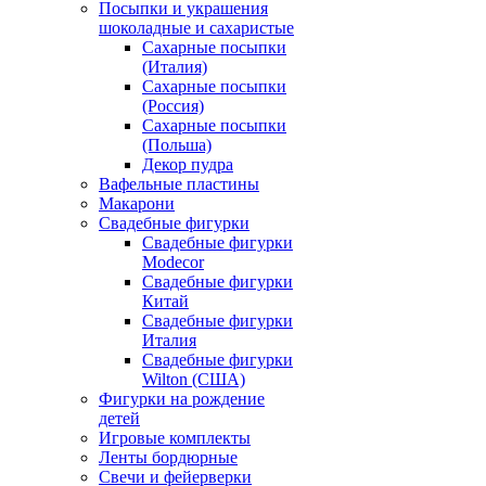
Посыпки и украшения
шоколадные и сахаристые
Сахарные посыпки
(Италия)
Сахарные посыпки
(Россия)
Сахарные посыпки
(Польша)
Декор пудра
Вафельные пластины
Макарони
Свадебные фигурки
Свадебные фигурки
Modecor
Свадебные фигурки
Китай
Свадебные фигурки
Италия
Свадебные фигурки
Wilton (США)
Фигурки на рождение
детей
Игровые комплекты
Ленты бордюрные
Свечи и фейерверки