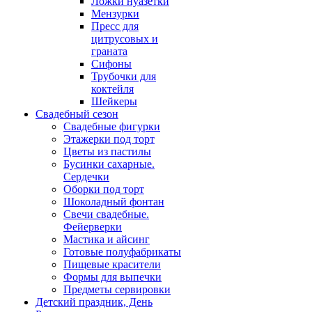
Ложки нуазетки
Мензурки
Пресс для
цитрусовых и
граната
Сифоны
Трубочки для
коктейля
Шейкеры
Свадебный сезон
Свадебные фигурки
Этажерки под торт
Цветы из пастилы
Бусинки сахарные.
Сердечки
Оборки под торт
Шоколадный фонтан
Свечи свадебные.
Фейерверки
Мастика и айсинг
Готовые полуфабрикаты
Пищевые красители
Формы для выпечки
Предметы сервировки
Детский праздник, День