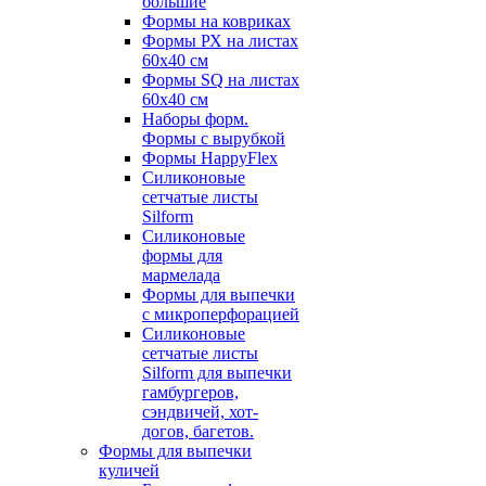
большие
Формы на ковриках
Формы РХ на листах
60х40 см
Формы SQ на листах
60х40 см
Наборы форм.
Формы с вырубкой
Формы HappyFlex
Силиконовые
сетчатые листы
Silform
Силиконовые
формы для
мармелада
Формы для выпечки
с микроперфорацией
Силиконовые
сетчатые листы
Silform для выпечки
гамбургеров,
сэндвичей, хот-
догов, багетов.
Формы для выпечки
куличей