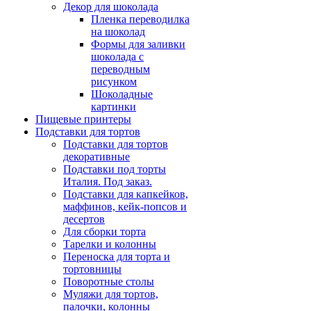
Декор для шоколада
Пленка переводилка
на шоколад
Формы для заливки
шоколада с
переводным
рисунком
Шоколадные
картинки
Пищевые принтеры
Подставки для тортов
Подставки для тортов
декоративные
Подставки под торты
Италия. Под заказ.
Подставки для капкейков,
маффинов, кейк-попсов и
десертов
Для сборки торта
Тарелки и колонны
Переноска для торта и
тортовницы
Поворотные столы
Муляжи для тортов,
палочки, колонны