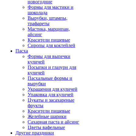
новогодние
Формы для мастики и
шоколада
Вырубки, штампы,
трафареты
Мастика, марципан,
айсинг
Красители пищевые
Сиропы для коктейлей
Пасха
Формы для выпечки
куличей
Посыпки и глазури для
куличей
Пасхальные формы и
вырубки
Украшения для куличей
Упаковка для куличей
Цукаты и засахареные
фрукты
Красители пищевые
Желейные шарики
Сахарная паста и айсинг
Цветы вафельные
Другие праздники