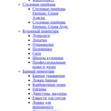
Столовые приборы
Столовые приборы
Eternum. Серия
Аляска.
Столовые приборы
Eternum. Серия Ауде.
Кухонный инвентарь
Дуршлаги
Лопатки
Открывалки
Половники
Сита
Щипцы кухонные
Профессиональные
ножи и доски
Барный инвентарь
Барные украшения
Ложки барные
Карбовочные ножи
Гейзеры
Джиггеры, мадлеры
Емкости для соусов
Ложки для
мороженого