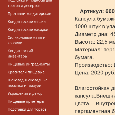
Подложки и подносы для
тортов и десертов
Артикул:
660
Противни кондитерские
Капсула бумажн
Кондитерские мешки
1000 штук в упа
Кондитерские насадки
Диаметр дна: 4
Силиконовые маты и
Высота: 22,5 м
коврики
Материал:
пер
Кондитерский
бумага
.
инвентарь
Производство: 
Пищевые ингредиенты
Цена: 2020 руб
Красители пищевые
Шоколад, шоколадные
посыпки и глазури
Влагостойкая 
Украшения и декор
капсула.Внешн
Пищевые принтеры
цвета. Внутр
Подставки для тортов
пергаментная б