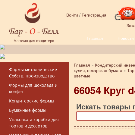
Перейти к основному содержанию
Войти
/
Регистрация
Зака
Главная
Новости
Форма поиска
Магазин для кондитера
Главная
»
Кондитерский инве
Вы здесь
Формы металлические
кулич, пекарская бумага
»
Тар
цветные
Собств. производство
Формы для шоколада и
66054 Круг d
конфет
Кондитерские формы
Искать товары 
Бумажные формы
Упаковка и коробки для
тортов и десертов