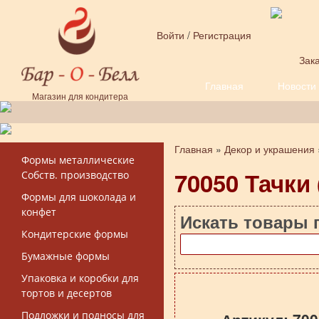
Перейти к основному содержанию
Войти
/
Регистрация
Зака
Главная
Новости
Форма поиска
Магазин для кондитера
Главная
»
Декор и украшения
Вы здесь
Формы металлические
70050 Тачки 
Собств. производство
Формы для шоколада и
конфет
Искать товары 
Кондитерские формы
Бумажные формы
Упаковка и коробки для
тортов и десертов
Подложки и подносы для