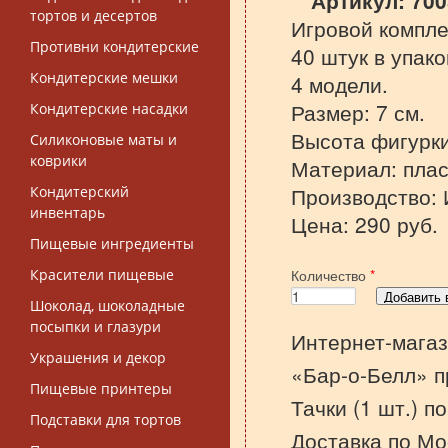
Артикул:
700
тортов и десертов
Игровой комплек
Противни кондитерские
40 штук в упако
Кондитерские мешки
4 модели.
Размер: 7 см.
Кондитерские насадки
Высота фигурки:
Силиконовые маты и
коврики
Материал: плас
Производство: 
Кондитерский
инвентарь
Цена: 290 руб.
Пищевые ингредиенты
Красители пищевые
Количество
*
Шоколад, шоколадные
посыпки и глазури
Интернет-магаз
Украшения и декор
«Бар-о-Белл» п
Пищевые принтеры
Тачки (1 шт.) п
Подставки для тортов
Доставка по Мо