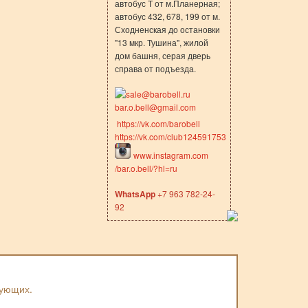
автобус Т от м.Планерная;
автобус 432, 678, 199 от м.
Сходненская до остановки
"13 мкр. Тушина", жилой
дом башня, серая дверь
справа от подъезда.
sale@barobell.ru
bar.o.bell@gmail.com
https://vk.com/barobell
https://vk.com/club124591753
www.instagram.com
/bar.o.bell/?hl=ru
WhatsApp
+7 963 782-24-
92
вующих.