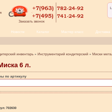
L
я
Заказать звонок
Новости
Каталог
Мастер класс
Доставка
дитерский инвентарь
»
Инструментарий кондитерский
»
Миски мета
Миска 6 л.
ры по артикулу
кул:
702630