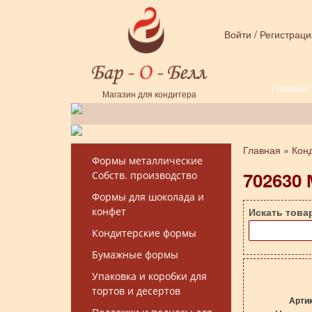
Перейти к основному содержанию
Войти
/
Регистраци
Главная
Форма поиска
Магазин для кондитера
Главная
»
Кон
Вы здесь
Формы металлические
702630 
Собств. производство
Формы для шоколада и
конфет
Искать това
Кондитерские формы
Бумажные формы
Упаковка и коробки для
тортов и десертов
Арти