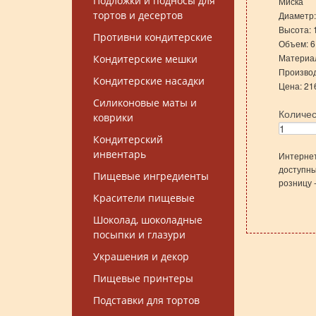
Подложки и подносы для
Миска
тортов и десертов
Диаметр:
Высота: 
Противни кондитерские
Объем: 6
Материал
Кондитерские мешки
Производ
Кондитерские насадки
Цена: 21
Силиконовые маты и
Количе
коврики
Кондитерский
инвентарь
Интернет
доступны
Пищевые ингредиенты
розницу 
Красители пищевые
Шоколад, шоколадные
посыпки и глазури
Украшения и декор
Пищевые принтеры
Подставки для тортов