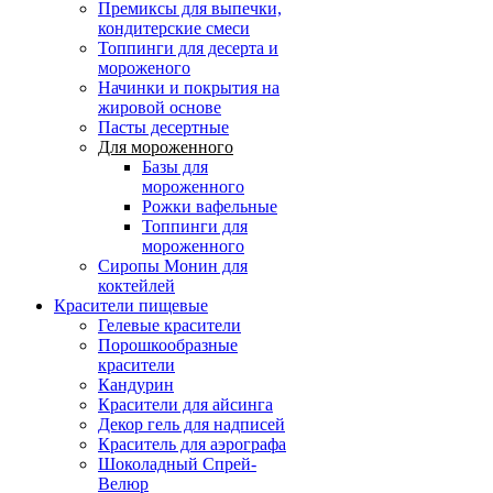
Премиксы для выпечки,
кондитерские смеси
Топпинги для десерта и
мороженого
Начинки и покрытия на
жировой основе
Пасты десертные
Для мороженного
Базы для
мороженного
Рожки вафельные
Топпинги для
мороженного
Сиропы Монин для
коктейлей
Красители пищевые
Гелевые красители
Порошкообразные
красители
Кандурин
Красители для айсинга
Декор гель для надписей
Краситель для аэрографа
Шоколадный Спрей-
Велюр