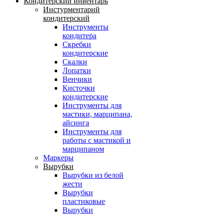
Кондитерский инвентарь
Инстурментарий
кондитерский
Инструменты
кондитера
Скребки
кондитерские
Скалки
Лопатки
Венчики
Кисточки
кондитерские
Инструменты для
мастики, марципана,
айсинга
Инструменты для
работы с мастикой и
марципаном
Маркеры
Вырубки
Вырубки из белой
жести
Вырубки
пластиковые
Вырубки