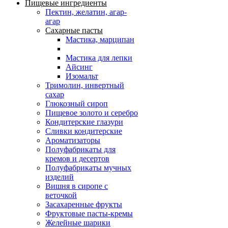
Пищевые ингредиенты
Пектин, желатин, агар-
агар
Сахарные пасты
Мастика, марципан
Мастика для лепки
Айсинг
Изомальт
Тримолин, инвертный
сахар
Глюкозный сироп
Пищевое золото и серебро
Кондитерские глазури
Сливки кондитерские
Ароматизаторы
Полуфабрикаты для
кремов и десертов
Полуфабрикаты мучных
изделий
Вишня в сиропе с
веточкой
Засахаренные фрукты
Фруктовые пасты-кремы
Желейные шарики