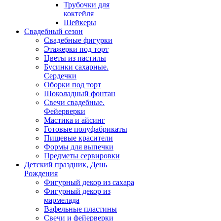
Трубочки для
коктейля
Шейкеры
Свадебный сезон
Свадебные фигурки
Этажерки под торт
Цветы из пастилы
Бусинки сахарные.
Сердечки
Оборки под торт
Шоколадный фонтан
Свечи свадебные.
Фейерверки
Мастика и айсинг
Готовые полуфабрикаты
Пищевые красители
Формы для выпечки
Предметы сервировки
Детский праздник, День
Рождения
Фигурный декор из сахара
Фигурный декор из
мармелада
Вафельные пластины
Свечи и фейерверки