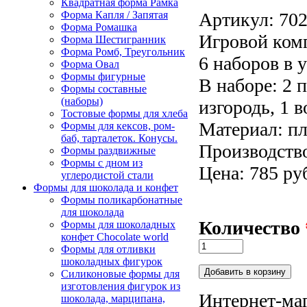
Квадратная форма Рамка
Артикул:
70
Форма Капля / Запятая
Форма Ромашка
Игровой ком
Форма Шестигранник
Форма Ромб, Треугольник
6 наборов в 
Форма Овал
Формы фигурные
В наборе: 2 п
Формы составные
(наборы)
изгородь, 1 
Тостовые формы для хлеба
Материал: пл
Формы для кексов, ром-
баб, тарталеток. Конусы.
Производство
Формы раздвижные
Формы с дном из
Цена: 785 ру
углеродистой стали
Формы для шоколада и конфет
Формы поликарбонатные
для шоколада
Количество
Формы для шоколадных
конфет Сhocolate world
Формы для отливки
шоколадных фигурок
Силиконовые формы для
изготовления фигурок из
Интернет-маг
шоколада, марципана,