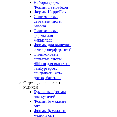
Наборы форм.
Формы с вырубкой
Формы HappyFlex
Силиконовые
сетчатые листы
Silform
Силиконовые
формы для
мармелада
Формы для выпечки
с микроперфорацией
Силиконовые
сетчатые листы
Silform для выпечки
гамбургеров,
сэндвичей, хот-
догов, багетов.
Формы для выпечки
куличей
Бумажные формы
для куличей
Формы бумажные
опт
Формы бумажные
мелкий опт