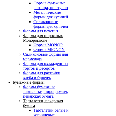
Формы бумажные
розница, поштучно
Металлические
формы для куличей
Силиконовые
формы для куличей
Формы для печенья
Формы для пирожных
Monoporzione
Формы MONOP
Формы MIGNON
Силиконовые формы для
мармелада
Формы для oхлажденных
тортов и десертов
Формы для растойки
хлеба и булочек
Бумажные формы
Формы бумажные
тарталетки, пирог, кулич,
пекарская бумага
Тарталетки, пекарская
бумага
Тарталетки белые и
коричневые