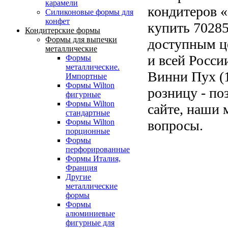
карамели
кондитеров «
Силиконовые формы для
конфет
купить 70285
Кондитерские формы
Формы для выпечки
доступным ц
металлические
и всей Росси
Формы
металлические.
Винни Пух (1
Импортные
Формы Wilton
розницу - по
фигурные
Формы Wilton
сайте, наши 
стандартные
вопросы.
Формы Wilton
порционные
Формы
перфорированные
Формы Италия,
Франция
Другие
металлические
формы
Формы
алюминиевые
фигурные для