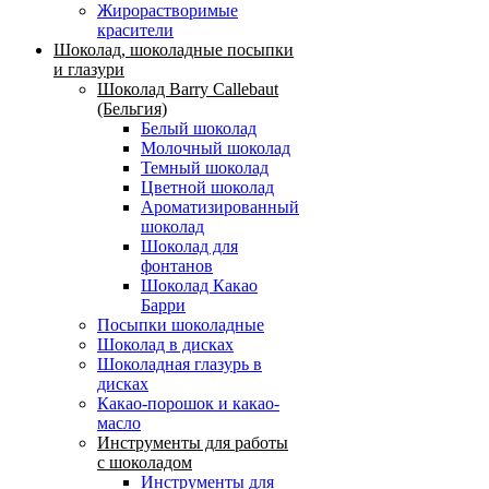
Жирорастворимые
красители
Шоколад, шоколадные посыпки
и глазури
Шоколад Barry Callebaut
(Бельгия)
Белый шоколад
Молочный шоколад
Темный шоколад
Цветной шоколад
Ароматизированный
шоколад
Шоколад для
фонтанов
Шоколад Какао
Барри
Посыпки шоколадные
Шоколад в дисках
Шоколадная глазурь в
дисках
Какао-порошок и какао-
масло
Инструменты для работы
с шоколадом
Инструменты для