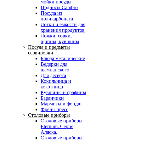
мойки посуды
Подносы Cambro
Посуда из
поликарбоната
Лотки и емкости для
хранения продуктов
Ложки, совки,
щипцы, кувшины
Посуда и предметы
сервировки
Блюда металические
Ведерки для
шампанского
Для десерта
Кокильница и
кокотница
Кувшины и графины
Баранчики
Мармиты и фондю
Френч-пресс
Столовые приборы
Столовые приборы
Eternum. Серия
Аляска.
Столовые приборы