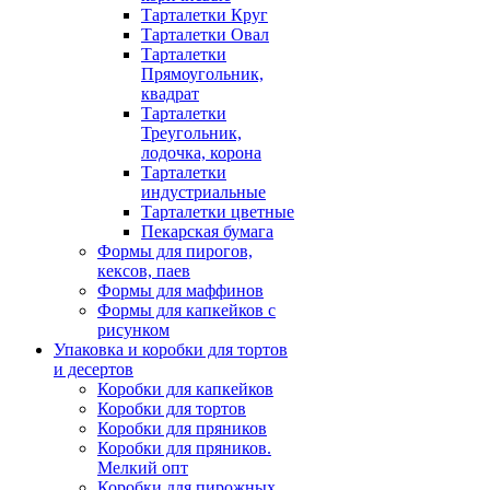
Тарталетки Круг
Тарталетки Овал
Тарталетки
Прямоугольник,
квадрат
Тарталетки
Треугольник,
лодочка, корона
Тарталетки
индустриальные
Тарталетки цветные
Пекарская бумага
Формы для пирогов,
кексов, паев
Формы для маффинов
Формы для капкейков с
рисунком
Упаковка и коробки для тортов
и десертов
Коробки для капкейков
Коробки для тортов
Коробки для пряников
Коробки для пряников.
Мелкий опт
Коробки для пирожных