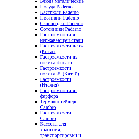
Блюда металические
Посуда Paderno
Кастрюли Paderno
Противни Paderno
Сковородки Paderno
Сотейники Paderno
Гастроемкости из
нержавеющей стали
Гастроемкости нерж.
(Китай)
Гастроемкости из
поликарбоната
Гастроемкости
поликарб. (Китай)
Гастроемкости
(Италия)
Гастроемкости из
фарфора
Термоконтейнеры
Cambro
Гастроемкости
Cambro
Кассеты для
хранения,
транспортировки и