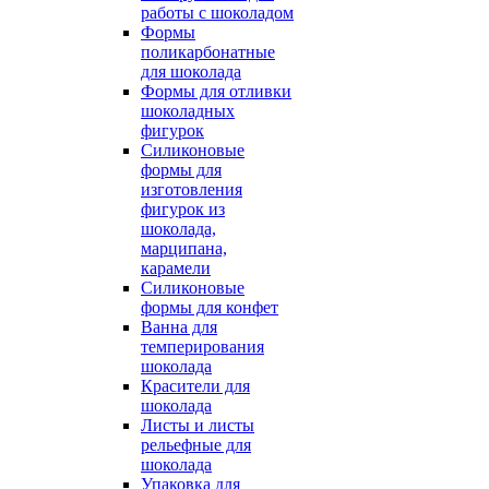
работы с шоколадом
Формы
поликарбонатные
для шоколада
Формы для отливки
шоколадных
фигурок
Силиконовые
формы для
изготовления
фигурок из
шоколада,
марципана,
карамели
Силиконовые
формы для конфет
Ванна для
темперирования
шоколада
Красители для
шоколада
Листы и листы
рельефные для
шоколада
Упаковка для