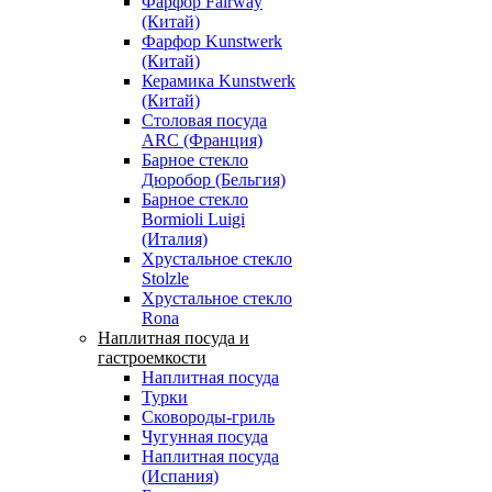
Фарфор Fairway
(Китай)
Фарфор Kunstwerk
(Китай)
Керамика Kunstwerk
(Китай)
Столовая посуда
ARC (Франция)
Барное стекло
Дюробор (Бельгия)
Барное стекло
Bormioli Luigi
(Италия)
Хрустальное стекло
Stolzle
Хрустальное стекло
Rona
Наплитная посуда и
гастроемкости
Наплитная посуда
Турки
Сковороды-гриль
Чугунная посуда
Наплитная посуда
(Испания)