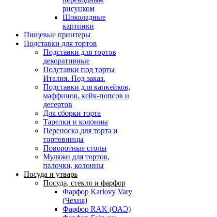
рисунком
Шоколадные
картинки
Пищевые принтеры
Подставки для тортов
Подставки для тортов
декоративные
Подставки под торты
Италия. Под заказ.
Подставки для капкейков,
маффинов, кейк-попсов и
десертов
Для сборки торта
Тарелки и колонны
Переноска для торта и
тортовницы
Поворотные столы
Муляжи для тортов,
палочки, колонны
Посуда и утварь
Посуда, стекло и фарфор
Фарфор Karlovy Vary
(Чехия)
Фарфор RAK (ОАЭ)