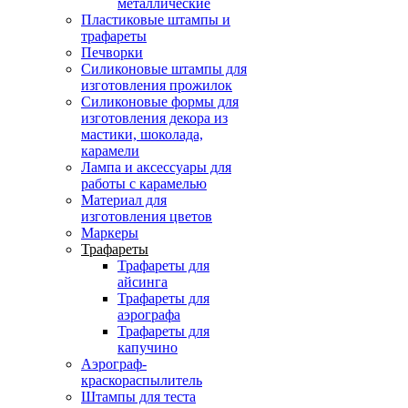
металлические
Пластиковые штампы и
трафареты
Печворки
Силиконовые штампы для
изготовления прожилок
Силиконовые формы для
изготовления декора из
мастики, шоколада,
карамели
Лампа и аксессуары для
работы с карамелью
Материал для
изготовления цветов
Маркеры
Трафареты
Трафареты для
айсинга
Трафареты для
аэрографа
Трафареты для
капучино
Аэрограф-
краскораспылитель
Штампы для теста