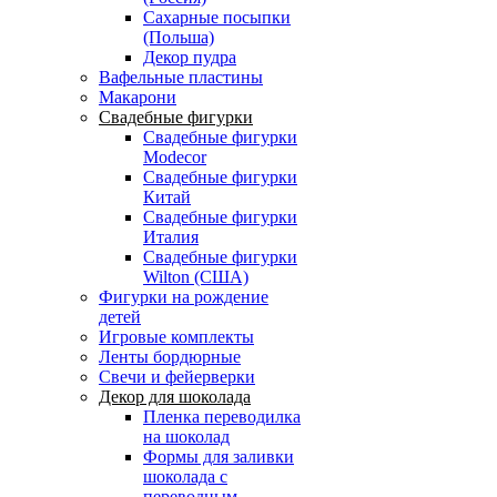
Сахарные посыпки
(Польша)
Декор пудра
Вафельные пластины
Макарони
Свадебные фигурки
Свадебные фигурки
Modecor
Свадебные фигурки
Китай
Свадебные фигурки
Италия
Свадебные фигурки
Wilton (США)
Фигурки на рождение
детей
Игровые комплекты
Ленты бордюрные
Свечи и фейерверки
Декор для шоколада
Пленка переводилка
на шоколад
Формы для заливки
шоколада с
переводным