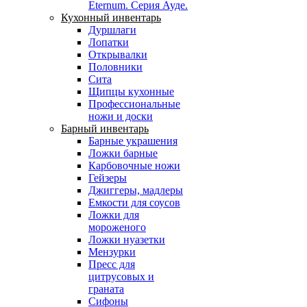
Eternum. Серия Ауде.
Кухонный инвентарь
Дуршлаги
Лопатки
Открывалки
Половники
Сита
Щипцы кухонные
Профессиональные
ножи и доски
Барный инвентарь
Барные украшения
Ложки барные
Карбовочные ножи
Гейзеры
Джиггеры, мадлеры
Емкости для соусов
Ложки для
мороженого
Ложки нуазетки
Мензурки
Пресс для
цитрусовых и
граната
Сифоны