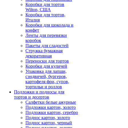
Коробки для тортов
Wilton, США
Коробки для тортов,
Италия
Коробки для шоколада и
конфет
Ленты для перевязки
коробок
Пакеты для сладостей
Стружка бумажная
декоративная
Переноски для тортов
Коробки для куличей
Упаковка для лапши,
сэндвичей, бургеров,
картофеля фри, супов,
тортильи и роллов
Подложки и подносы для
тортов и десертов
Салфетки белые ажурные
Подложки картон, золото
Подложки картон, серебро
Поднос картон, золото
Поднос картон, черный
Поднос пластик, золото