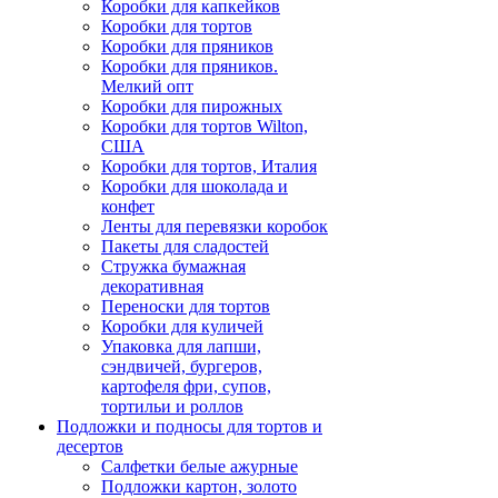
Коробки для капкейков
Коробки для тортов
Коробки для пряников
Коробки для пряников.
Мелкий опт
Коробки для пирожных
Коробки для тортов Wilton,
США
Коробки для тортов, Италия
Коробки для шоколада и
конфет
Ленты для перевязки коробок
Пакеты для сладостей
Стружка бумажная
декоративная
Переноски для тортов
Коробки для куличей
Упаковка для лапши,
сэндвичей, бургеров,
картофеля фри, супов,
тортильи и роллов
Подложки и подносы для тортов и
десертов
Салфетки белые ажурные
Подложки картон, золото