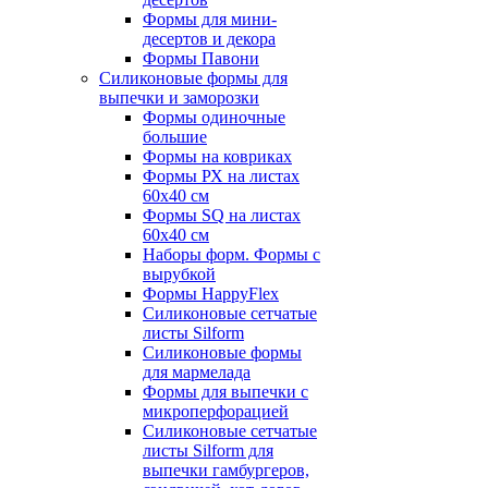
Формы для мини-
десертов и декора
Формы Павони
Силиконовые формы для
выпечки и заморозки
Формы одиночные
большие
Формы на ковриках
Формы РХ на листах
60х40 см
Формы SQ на листах
60х40 см
Наборы форм. Формы с
вырубкой
Формы HappyFlex
Силиконовые сетчатые
листы Silform
Силиконовые формы
для мармелада
Формы для выпечки с
микроперфорацией
Силиконовые сетчатые
листы Silform для
выпечки гамбургеров,