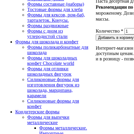
Паста десертная д
Формы составные (наборы)
Рекомендации по
Тостовые формы для хлеба
мороженому. Дозиро
Формы для кексов, ром-баб,
массы.
тарталеток. Конусы.
Формы раздвижные
Формы с дном из
Количество
*
углеродистой стали
Формы для шоколада и конфет
Формы поликарбонатные для
Интернет-магазин 
шоколада
доступным ценам. 
Формы для шоколадных
и в розницу - поз
конфет Сhocolate world
Формы для отливки
шоколадных фигурок
Силиконовые формы для
изготовления фигурок из
шоколада, марципана,
карамели
Силиконовые формы для
конфет
Кондитерские формы
Формы для выпечки
металлические
Формы металлические.
Импортные