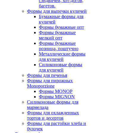
сэндвичей, хот-догов,
багетов.
Формы для выпечки куличей
Бумажные формы для
куличей
Формы бумажные опт
Формы бумажные
мелкий опт
Формы бумажные
розница, поштучно
Металлические формы
для куличей
Силиконовые формы
для куличей
Формы для печенья
Формы для пирожных
Monoporzione
Формы MONOP
Формы MIGNON
Силиконовые формы для
мармелада
Формы для oхлажденных
тортов и десертов
Формы для растойки хлеба и
булочек