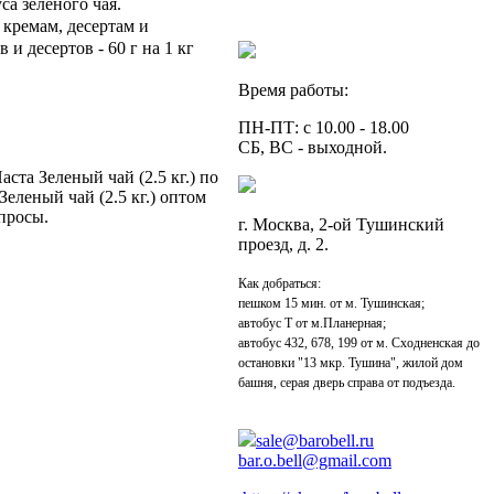
а зеленого чая.
 кремам, десертам и
и десертов - 60 г на 1 кг
Время работы:
ПН-ПТ: с 10.00 - 18.00
СБ, ВС - выходной.
ста Зеленый чай (2.5 кг.) по
еленый чай (2.5 кг.) оптом
опросы.
г. Москва, 2-ой Тушинский
проезд, д. 2.
Как добраться:
пешком 15 мин. от м. Тушинская;
автобус Т от м.Планерная;
автобус 432, 678, 199 от м. Сходненская до
остановки "13 мкр. Тушина", жилой дом
башня, серая дверь справа от подъезда.
sale@barobell.ru
bar.o.bell@gmail.com