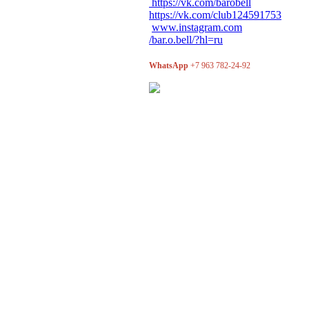
https://vk.com/barobell
https://vk.com/club124591753
www.instagram.com
/bar.o.bell/?hl=ru
WhatsApp
+7 963 782-24-92