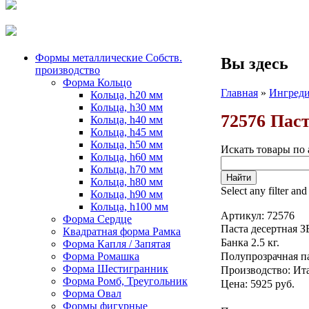
Формы металлические Собств.
Вы здесь
производство
Форма Кольцо
Главная
»
Ингреди
Кольца, h20 мм
Кольца, h30 мм
72576 Паст
Кольца, h40 мм
Кольца, h45 мм
Кольца, h50 мм
Искать товары по 
Кольца, h60 мм
Кольца, h70 мм
Кольца, h80 мм
Select any filter and
Кольца, h90 мм
Кольца, h100 мм
Артикул:
72576
Форма Сердце
Паста десертная
Квадратная форма Рамка
Банка 2.5 кг.
Форма Капля / Запятая
Форма Ромашка
Полупрозрачная па
Форма Шестигранник
Производство: Ит
Форма Ромб, Треугольник
Цена: 5925 руб.
Форма Овал
Формы фигурные