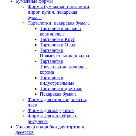
Бумажные формы
Формы бумажные тарталетки,
пирог, кулич, пекарская
бумага
Тарталетки, пекарская бумага
Тарталетки белые и
коричневые
Тарталетки Круг
Тарталетки Овал
Тарталетки
Прямоугольник, квадрат
Тарталетки
Треугольник, лодочка,
корона
Тарталетки
индустриальные
Тарталетки цветные
Пекарская бумага
Формы для пирогов, кексов,
паев
Формы для маффинов
Формы для капкейков с
рисунком
Упаковка и коробки для тортов и
десертов