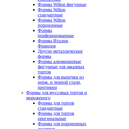
Формы Wilton фигурные
Формы Wilton
стандартные
Формы Wilton
порционные
Формы
перфорированные
Формы Италия,
Франция
Другие металлические
формы
Формы алюминиевые
фигурные для заказных
тортов
Формы для выпечки из
нерж. и черной стали,
противни
Формы для муссовых тортов и
мороженого
Формы для тортов
стандартные
Формы для тортов
оригинальные
Формы для порционных
десертов