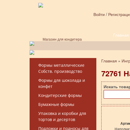
Перейти к основному содержанию
Войти
/
Регистраци
Главная
Форма поиска
Магазин для кондитера
Главная
»
Инг
Вы здесь
Формы металлические
72761 Н
Собств. производство
Формы для шоколада и
конфет
Искать това
Кондитерские формы
Бумажные формы
Упаковка и коробки для
тортов и десертов
Арти
Подложки и подносы для
Наполни