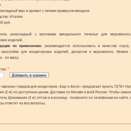
г.
коладный вкус и аромат с легким привкусом миндаля.
ство: Италия.
65 руб.
тель шоколадный с кусочками миндального печенья для мороженого
ских изделий.
дации по применению:
рекомендуется использовать в качестве соуса,
, прослойки для кондитерских изделий, десертов и мороженого. Можно 
 - по вкусу.
ство
*
-магазин товаров для кондитеров «Бар-о-Белл» предлагает купить 72761 На
я (2 кг) по доступным ценам. Доставка по Москве и всей России. Чтобы заказ
ель Шокомания (2 кг) оптом и в розницу - позвоните по телефонам на сайте,
ы ответят на все вопросы.