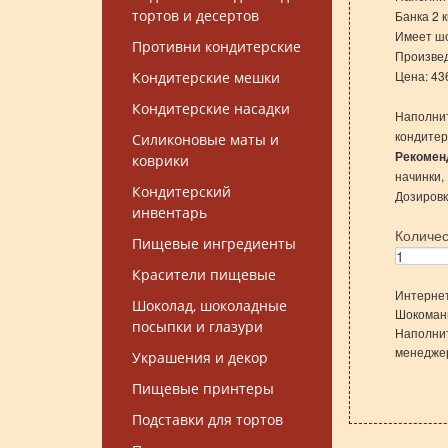
тортов и десертов
Банка 2 к
Имеет шо
Противни кондитерские
Произвед
Цена: 43
Кондитерские мешки
Кондитерские насадки
Наполни
кондитер
Силиконовые маты и
Рекомен
коврики
начинки
Кондитерский
Дозировка
инвентарь
Количе
Пищевые ингредиенты
Красители пищевые
Интернет
Шоколад, шоколадные
Шокомани
посыпки и глазури
Наполнит
менеджер
Украшения и декор
Пищевые принтеры
Подставки для тортов