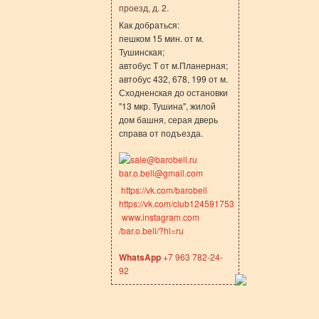
проезд, д. 2.
Как добраться:
пешком 15 мин. от м.
Тушинская;
автобус Т от м.Планерная;
автобус 432, 678, 199 от м.
Сходненская до остановки
"13 мкр. Тушина", жилой
дом башня, серая дверь
справа от подъезда.
sale@barobell.ru
bar.o.bell@gmail.com
https://vk.com/barobell
https://vk.com/club124591753
www.instagram.com
/bar.o.bell/?hl=ru
WhatsApp
+7 963 782-24-
92