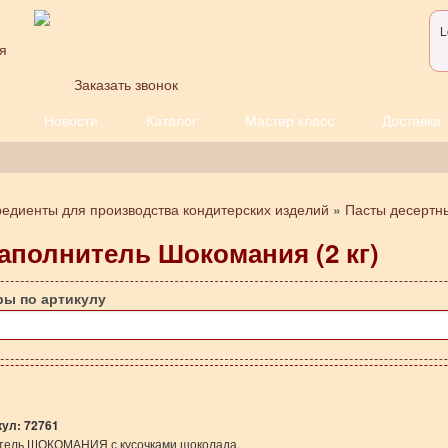
L
я
Заказать звонок
Новости
Каталог
Мастер класс
Доставка
редиенты для производства кондитерских изделий
»
Пасты десертн
аполнитель Шокомания (2 кг)
ры по артикулу
кул:
72761
тель ШОКОМАНИЯ с кусочками шоколада.