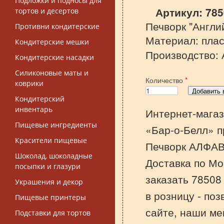
Подложки и подносы для
Артикул:
785
тортов и десертов
Печворк "Англи
Противни кондитерские
Материал: плас
Кондитерские мешки
Производство: 
Кондитерские насадки
Силиконовые маты и
Количество
*
коврики
Кондитерский
инвентарь
Интернет-магаз
Пищевые ингредиенты
«Бар-о-Белл» п
Красители пищевые
Печворк АЛФАВ
Шоколад, шоколадные
Доставка по Мо
посыпки и глазури
заказать 7850
Украшения и декор
в розницу - по
Пищевые принтеры
сайте, наши ме
Подставки для тортов