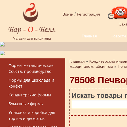
Перейти к основному содержанию
Войти
/
Регистрация
Зака
Главная
Новости
Форма поиска
Магазин для кондитера
Главная
»
Кондитерский инве
Вы здесь
Формы металлические
марципаном, айсингом
»
Печв
Собств. производство
78508 Печв
Формы для шоколада и
конфет
Искать товары 
Кондитерские формы
Бумажные формы
Упаковка и коробки для
тортов и десертов