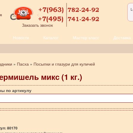
L
я
Заказать звонок
Новости
Каталог
Мастер класс
Доставка
здники
»
Пасха
»
Посыпки и глазури для куличей
ермишель микс (1 кг.)
ры по артикулу
кул:
80170