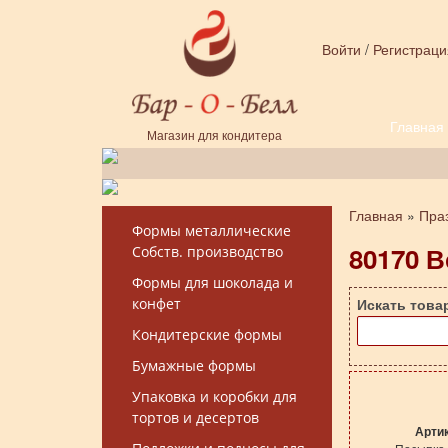
Перейти к основному содержанию
Войти
/
Регистраци
Главная
Форма поиска
Магазин для кондитера
Главная
»
Пра
Вы здесь
Формы металлические
80170 В
Собств. производство
Формы для шоколада и
конфет
Искать това
Кондитерские формы
Бумажные формы
Упаковка и коробки для
тортов и десертов
Арти