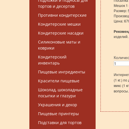
Подложки и подносы для
Посыпка 
Мешок 1 к
тортов и десертов
Размер: 
Противни кондитерские
Производ
Цена: 67
Кондитерские мешки
Рекомен
Кондитерские насадки
изделий.
Силиконовые маты и
коврики
Кондитерский
Количе
инвентарь
Пищевые ингредиенты
Интернет
(1 кг.) 
Красители пищевые
микс (1 
Шоколад, шоколадные
вопросы.
посыпки и глазури
Украшения и декор
Пищевые принтеры
Подставки для тортов