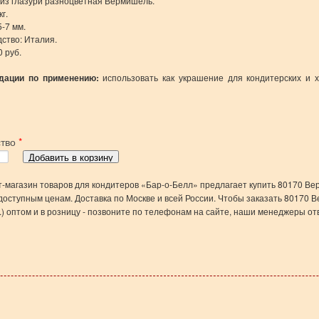
из глазури разноцветная Вермишель.
г.
5-7 мм.
ство: Италия.
0 руб.
дации по применению:
использовать как украшение для кондитерских и 
ство
*
-магазин товаров для кондитеров «Бар-о-Белл» предлагает купить 80170 Ве
по доступным ценам. Доставка по Москве и всей России. Чтобы заказать 80170
кг.) оптом и в розницу - позвоните по телефонам на сайте, наши менеджеры от