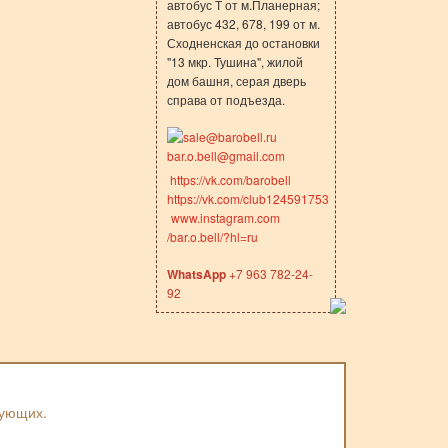
автобус Т от м.Планерная;
автобус 432, 678, 199 от м.
Сходненская до остановки
"13 мкр. Тушина", жилой
дом башня, серая дверь
справа от подъезда.
sale@barobell.ru
bar.o.bell@gmail.com
https://vk.com/barobell
https://vk.com/club124591753
www.instagram.com
/bar.o.bell/?hl=ru
WhatsApp
+7 963 782-24-
92
вующих.