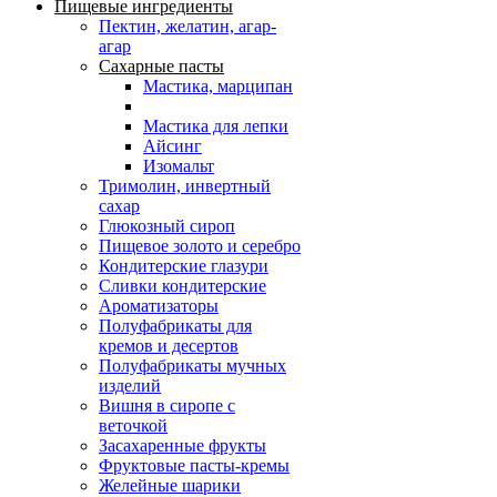
Пищевые ингредиенты
Пектин, желатин, агар-
агар
Сахарные пасты
Мастика, марципан
Мастика для лепки
Айсинг
Изомальт
Тримолин, инвертный
сахар
Глюкозный сироп
Пищевое золото и серебро
Кондитерские глазури
Сливки кондитерские
Ароматизаторы
Полуфабрикаты для
кремов и десертов
Полуфабрикаты мучных
изделий
Вишня в сиропе с
веточкой
Засахаренные фрукты
Фруктовые пасты-кремы
Желейные шарики