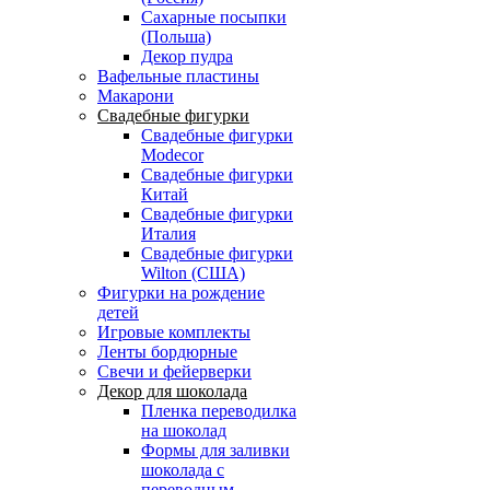
Сахарные посыпки
(Польша)
Декор пудра
Вафельные пластины
Макарони
Свадебные фигурки
Свадебные фигурки
Modecor
Свадебные фигурки
Китай
Свадебные фигурки
Италия
Свадебные фигурки
Wilton (США)
Фигурки на рождение
детей
Игровые комплекты
Ленты бордюрные
Свечи и фейерверки
Декор для шоколада
Пленка переводилка
на шоколад
Формы для заливки
шоколада с
переводным