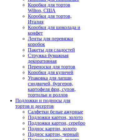
Коробки для тортов
Wilton, США
Коробки для тортов,
Италия
Коробки для шоколада и
конфет
Ленты для перевязки
коробок
Пакеты для сладостей
Стружка бумажная
декоративная
Переноски для тортов
Коробки для куличей
Упаковка для лапши,
сэндвичей, бургеров,
картофеля фри, супов,
тортильи и роллов
Подложки и подносы для
тортов и десертов
Салфетки белые ажурные
Подложки картон, золото
Подложки картон, серебро
Поднос картон, золото
Поднос картон, черный
Поднос пластик, золото