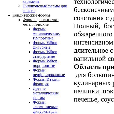
технологиче
карамели
Силиконовые формы для
бесконечным
конфет
Кондитерские формы
сочетания с 
Формы для выпечки
Полный, бог
металлические
Формы
обжаренного
металлические.
Импортные
интенсивном
Формы Wilton
фигурные
длительное с
Формы Wilton
стандартные
ванильной св
Формы Wilton
Область пр
порционные
Формы
для большин
перфорированные
Формы Италия,
кулинарных р
Франция
Другие
начинки, по
металлические
печенье, соу
формы
Формы
алюминиевые
фигурные для