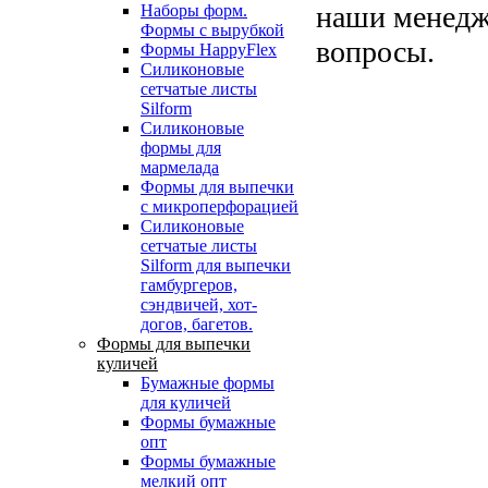
наши менедже
Наборы форм.
Формы с вырубкой
вопросы.
Формы HappyFlex
Силиконовые
сетчатые листы
Silform
Силиконовые
формы для
мармелада
Формы для выпечки
с микроперфорацией
Силиконовые
сетчатые листы
Silform для выпечки
гамбургеров,
сэндвичей, хот-
догов, багетов.
Формы для выпечки
куличей
Бумажные формы
для куличей
Формы бумажные
опт
Формы бумажные
мелкий опт