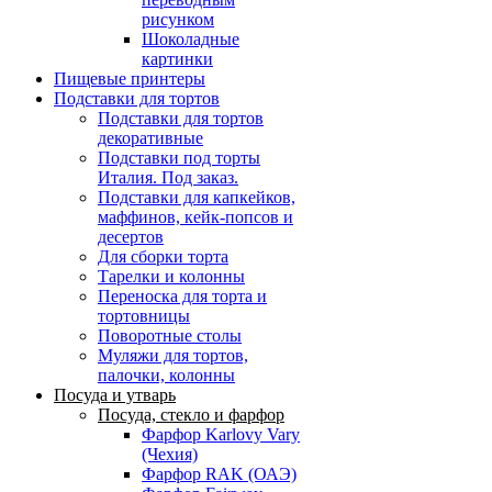
рисунком
Шоколадные
картинки
Пищевые принтеры
Подставки для тортов
Подставки для тортов
декоративные
Подставки под торты
Италия. Под заказ.
Подставки для капкейков,
маффинов, кейк-попсов и
десертов
Для сборки торта
Тарелки и колонны
Переноска для торта и
тортовницы
Поворотные столы
Муляжи для тортов,
палочки, колонны
Посуда и утварь
Посуда, стекло и фарфор
Фарфор Karlovy Vary
(Чехия)
Фарфор RAK (ОАЭ)