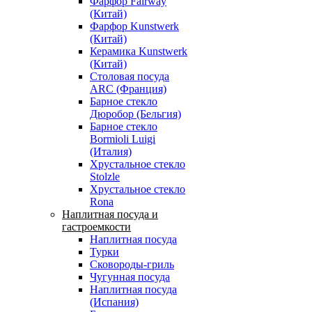
Фарфор Fairway
(Китай)
Фарфор Kunstwerk
(Китай)
Керамика Kunstwerk
(Китай)
Столовая посуда
ARC (Франция)
Барное стекло
Дюробор (Бельгия)
Барное стекло
Bormioli Luigi
(Италия)
Хрустальное стекло
Stolzle
Хрустальное стекло
Rona
Наплитная посуда и
гастроемкости
Наплитная посуда
Турки
Сковороды-гриль
Чугунная посуда
Наплитная посуда
(Испания)