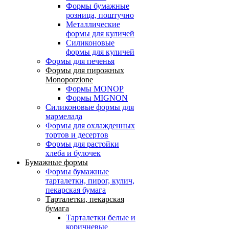
Формы бумажные
розница, поштучно
Металлические
формы для куличей
Силиконовые
формы для куличей
Формы для печенья
Формы для пирожных
Monoporzione
Формы MONOP
Формы MIGNON
Силиконовые формы для
мармелада
Формы для oхлажденных
тортов и десертов
Формы для растойки
хлеба и булочек
Бумажные формы
Формы бумажные
тарталетки, пирог, кулич,
пекарская бумага
Тарталетки, пекарская
бумага
Тарталетки белые и
коричневые