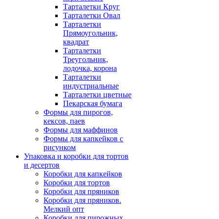
Тарталетки Круг
Тарталетки Овал
Тарталетки
Прямоугольник,
квадрат
Тарталетки
Треугольник,
лодочка, корона
Тарталетки
индустриальные
Тарталетки цветные
Пекарская бумага
Формы для пирогов,
кексов, паев
Формы для маффинов
Формы для капкейков с
рисунком
Упаковка и коробки для тортов
и десертов
Коробки для капкейков
Коробки для тортов
Коробки для пряников
Коробки для пряников.
Мелкий опт
Коробки для пирожных