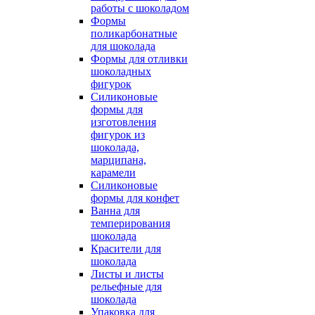
работы с шоколадом
Формы
поликарбонатные
для шоколада
Формы для отливки
шоколадных
фигурок
Силиконовые
формы для
изготовления
фигурок из
шоколада,
марципана,
карамели
Силиконовые
формы для конфет
Ванна для
темперирования
шоколада
Красители для
шоколада
Листы и листы
рельефные для
шоколада
Упаковка для