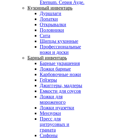
Eternum. Серия Ауде.
Кухонный инвентарь
Дуршлаги
Лопатки
Открывалки
Половники
Сита
Щипцы кухонные
Профессиональные
ножи и доски
Барный инвентарь
Барные украшения
Ложки барные
Карбовочные ножи
Гейзеры
Джиггеры, мадлеры
Емкости для соусов
Ложки для
мороженого
Ложки нуазетки
Мензурки
Пресс для
цитрусовых и
граната
Сифоны