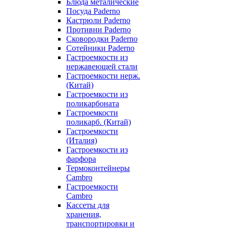
Блюда металические
Посуда Paderno
Кастрюли Paderno
Противни Paderno
Сковородки Paderno
Сотейники Paderno
Гастроемкости из
нержавеющей стали
Гастроемкости нерж.
(Китай)
Гастроемкости из
поликарбоната
Гастроемкости
поликарб. (Китай)
Гастроемкости
(Италия)
Гастроемкости из
фарфора
Термоконтейнеры
Cambro
Гастроемкости
Cambro
Кассеты для
хранения,
транспортировки и