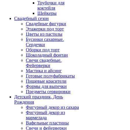
Трубочки для
коктейля
Шейкеры
Свадебный сезон
Свадебные фигурки
Этажерки под торт
Цветы из пастилы
Бусинки сахарные.
Сердечки
Оборки под торт
Шоколадный фонтан
Свечи свадебные.
Фейерверки
Мастика и айсинг
Готовые полуфабрикаты
Пищевые красители
Формы для выпечки
Предметы сервировки
Детский праздник, День
Рождения
Фигурный декор из сахара
Фигурный декор из
мармелада
Вафельные пластины
Свечи и фейерверки