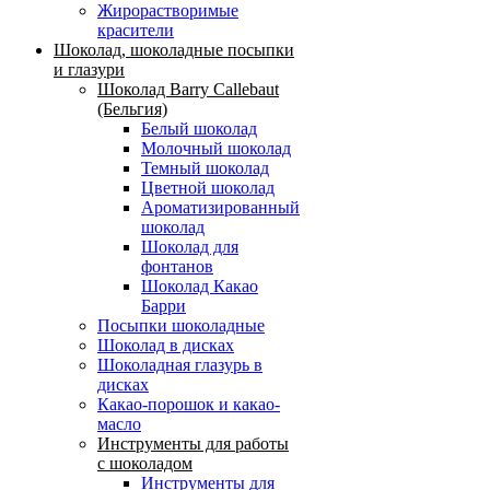
Жирорастворимые
красители
Шоколад, шоколадные посыпки
и глазури
Шоколад Barry Callebaut
(Бельгия)
Белый шоколад
Молочный шоколад
Темный шоколад
Цветной шоколад
Ароматизированный
шоколад
Шоколад для
фонтанов
Шоколад Какао
Барри
Посыпки шоколадные
Шоколад в дисках
Шоколадная глазурь в
дисках
Какао-порошок и какао-
масло
Инструменты для работы
с шоколадом
Инструменты для