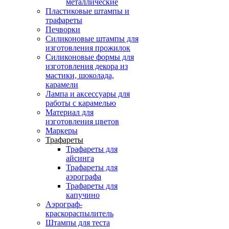
металлические
Пластиковые штампы и
трафареты
Печворки
Силиконовые штампы для
изготовления прожилок
Силиконовые формы для
изготовления декора из
мастики, шоколада,
карамели
Лампа и аксессуары для
работы с карамелью
Материал для
изготовления цветов
Маркеры
Трафареты
Трафареты для
айсинга
Трафареты для
аэрографа
Трафареты для
капучино
Аэрограф-
краскораспылитель
Штампы для теста