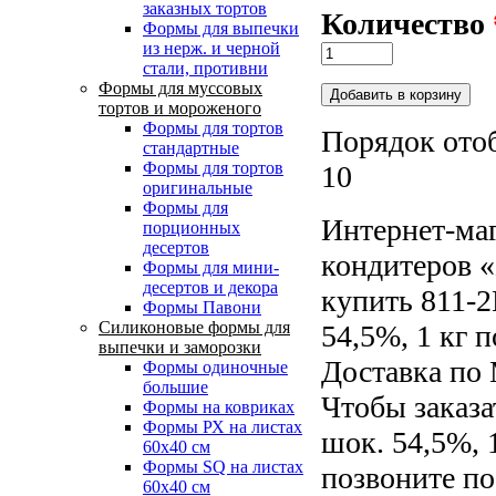
заказных тортов
Количество
Формы для выпечки
из нерж. и черной
стали, противни
Формы для муссовых
тортов и мороженого
Формы для тортов
Порядок ото
стандартные
Формы для тортов
10
оригинальные
Формы для
Интернет-маг
порционных
десертов
кондитеров «
Формы для мини-
десертов и декора
купить 811-
Формы Павони
Силиконовые формы для
54,5%, 1 кг 
выпечки и заморозки
Доставка по 
Формы одиночные
большие
Чтобы заказ
Формы на ковриках
Формы РХ на листах
шок. 54,5%, 
60х40 см
Формы SQ на листах
позвоните по
60х40 см