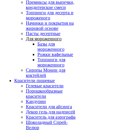
Премиксы для выпечки,
кондитерские смеси
Топпинги для десерта и
мороженого
Начинки и покрытия на
жировой основе
Пасты десертные
Для мороженного
Базы для
мороженного
Рожки вафельные
Топпинги для
мороженного
Сиропы Монин для
коктейлей
Красители пищевые
Гелевые красители
Порошкообразные
красители
Кандурин
Красители для айсинга
Декор гель для надписей
Краситель для аэрографа
Шоколадный Спрей-
Велюр