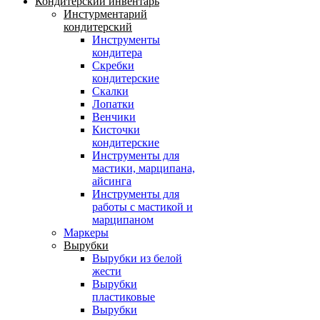
Кондитерский инвентарь
Инстурментарий
кондитерский
Инструменты
кондитера
Скребки
кондитерские
Скалки
Лопатки
Венчики
Кисточки
кондитерские
Инструменты для
мастики, марципана,
айсинга
Инструменты для
работы с мастикой и
марципаном
Маркеры
Вырубки
Вырубки из белой
жести
Вырубки
пластиковые
Вырубки