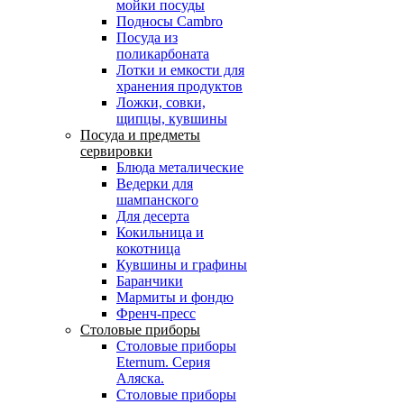
мойки посуды
Подносы Cambro
Посуда из
поликарбоната
Лотки и емкости для
хранения продуктов
Ложки, совки,
щипцы, кувшины
Посуда и предметы
сервировки
Блюда металические
Ведерки для
шампанского
Для десерта
Кокильница и
кокотница
Кувшины и графины
Баранчики
Мармиты и фондю
Френч-пресс
Столовые приборы
Столовые приборы
Eternum. Серия
Аляска.
Столовые приборы