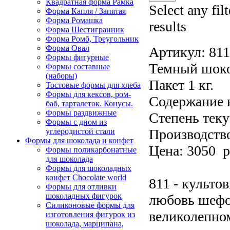
Квадратная форма Рамка
Select any fil
Форма Капля / Запятая
Форма Ромашка
results
Форма Шестигранник
Форма Ромб, Треугольник
Форма Овал
Артикул:
81
Формы фигурные
Темный шокол
Формы составные
(наборы)
Пакет 1 кг.
Тостовые формы для хлеба
Формы для кексов, ром-
Содержание к
баб, тарталеток. Конусы.
Формы раздвижные
Степень теку
Формы с дном из
Производство
углеродистой стали
Формы для шоколада и конфет
Цена: 3050 р
Формы поликарбонатные
для шоколада
Формы для шоколадных
конфет Сhocolate world
811 - культо
Формы для отливки
шоколадных фигурок
любовь шефо
Силиконовые формы для
великолепном
изготовления фигурок из
шоколада, марципана,