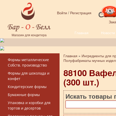
Перейти к основному содержанию
Войти
/
Регистрация
Зака
Главная
Новости
Форма поиска
Магазин для кондитера
Главная
»
Ингредиенты для пр
Вы здесь
Формы металлические
Полуфабрикаты мучных издели
Собств. производство
88100 Вафе
Формы для шоколада и
(300 шт.)
конфет
Кондитерские формы
Искать товары 
Бумажные формы
Упаковка и коробки для
тортов и десертов