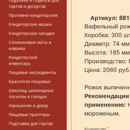
Подложки и подносы для
тортов и десертов
Противни кондитерские
Артикул:
881
Кондитерские мешки
Вафельный рожо
Коробка: 300 ш
Кондитерские насадки
Диаметр: 74 мм
Силиконовые маты и
коврики
Высота: 185 мм
Кондитерский
Производство: 
инвентарь
Цена: 2060 руб
Пищевые ингредиенты
Красители пищевые
Рожок выпечен
Шоколад, шоколадные
Рекомендации
посыпки и глазури
применению:
Н
Украшения и декор
мороженым.
Пищевые принтеры
Подставки для тортов
Количество
*