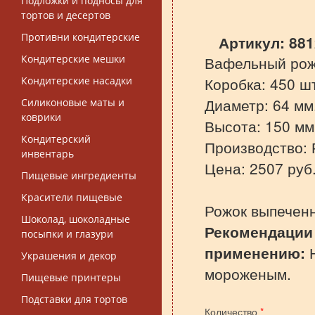
Подложки и подносы для
тортов и десертов
Противни кондитерские
Артикул:
881
Кондитерские мешки
Вафельный рожо
Коробка: 450 ш
Кондитерские насадки
Диаметр: 64 мм
Силиконовые маты и
коврики
Высота: 150 мм
Кондитерский
Производство: 
инвентарь
Цена: 2507 руб
Пищевые ингредиенты
Красители пищевые
Рожок выпечен
Шоколад, шоколадные
Рекомендации
посыпки и глазури
применению:
Н
Украшения и декор
мороженым.
Пищевые принтеры
Подставки для тортов
Количество
*