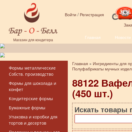
Перейти к основному содержанию
Войти
/
Регистрация
Зака
Главная
Новости
Форма поиска
Магазин для кондитера
Главная
»
Ингредиенты для пр
Вы здесь
Формы металлические
Полуфабрикаты мучных издели
Собств. производство
88122 Вафе
Формы для шоколада и
(450 шт.)
конфет
Кондитерские формы
Искать товары 
Бумажные формы
Упаковка и коробки для
тортов и десертов