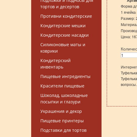
Подложки и подносы для
Арти
Форма дл
тортов и десертов
1 ячейка
Противни кондитерские
Размер: 
Материал
Кондитерские мешки
Производс
Кондитерские насадки
Цена: 16
Силиконовые маты и
Количе
коврики
Кондитерский
инвентарь
Интернет
Туфелька
Пищевые ингредиенты
Туфелька
вопросы.
Красители пищевые
Шоколад, шоколадные
посыпки и глазури
Украшения и декор
Пищевые принтеры
Подставки для тортов