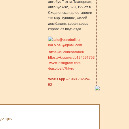
автобус Т от м.Планерная;
автобус 432, 678, 199 от м.
Сходненская до остановки
"13 мкр. Тушина", жилой
дом башня, серая дверь
справа от подъезда.
sale@barobell.ru
bar.o.bell@gmail.com
https://vk.com/barobell
https://vk.com/club124591753
www.instagram.com
/bar.o.bell/?hl=ru
WhatsApp
+7 963 782-24-
92
вующих.