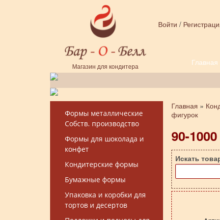
Перейти к основному содержанию
Войти
/
Регистраци
Главная
Форма поиска
Магазин для кондитера
Главная
»
Кон
Вы здесь
Формы металлические
фигурок
Собств. производство
90-100
Формы для шоколада и
конфет
Искать това
Кондитерские формы
Бумажные формы
Упаковка и коробки для
тортов и десертов