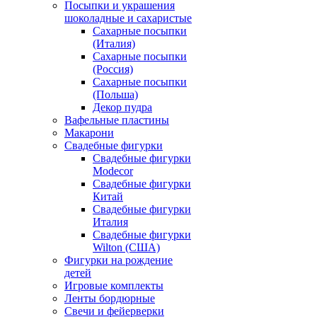
Посыпки и украшения
шоколадные и сахаристые
Сахарные посыпки
(Италия)
Сахарные посыпки
(Россия)
Сахарные посыпки
(Польша)
Декор пудра
Вафельные пластины
Макарони
Свадебные фигурки
Свадебные фигурки
Modecor
Свадебные фигурки
Китай
Свадебные фигурки
Италия
Свадебные фигурки
Wilton (США)
Фигурки на рождение
детей
Игровые комплекты
Ленты бордюрные
Свечи и фейерверки