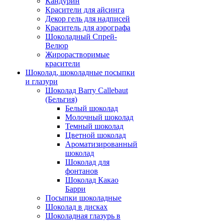
Кандурин
Красители для айсинга
Декор гель для надписей
Краситель для аэрографа
Шоколадный Спрей-
Велюр
Жирорастворимые
красители
Шоколад, шоколадные посыпки
и глазури
Шоколад Barry Callebaut
(Бельгия)
Белый шоколад
Молочный шоколад
Темный шоколад
Цветной шоколад
Ароматизированный
шоколад
Шоколад для
фонтанов
Шоколад Какао
Барри
Посыпки шоколадные
Шоколад в дисках
Шоколадная глазурь в