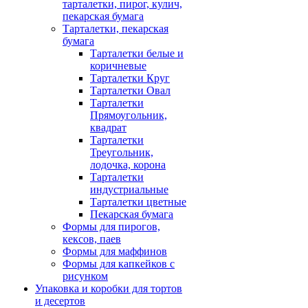
тарталетки, пирог, кулич,
пекарская бумага
Тарталетки, пекарская
бумага
Тарталетки белые и
коричневые
Тарталетки Круг
Тарталетки Овал
Тарталетки
Прямоугольник,
квадрат
Тарталетки
Треугольник,
лодочка, корона
Тарталетки
индустриальные
Тарталетки цветные
Пекарская бумага
Формы для пирогов,
кексов, паев
Формы для маффинов
Формы для капкейков с
рисунком
Упаковка и коробки для тортов
и десертов