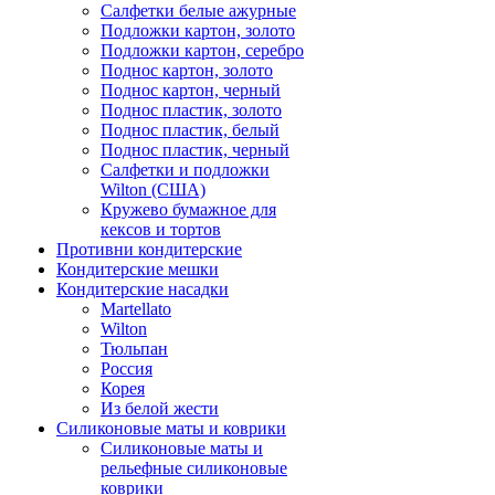
Салфетки белые ажурные
Подложки картон, золото
Подложки картон, серебро
Поднос картон, золото
Поднос картон, черный
Поднос пластик, золото
Поднос пластик, белый
Поднос пластик, черный
Салфетки и подложки
Wilton (США)
Кружево бумажное для
кексов и тортов
Противни кондитерские
Кондитерские мешки
Кондитерские насадки
Martellato
Wilton
Тюльпан
Россия
Корея
Из белой жести
Силиконовые маты и коврики
Силиконовые маты и
рельефные силиконовые
коврики