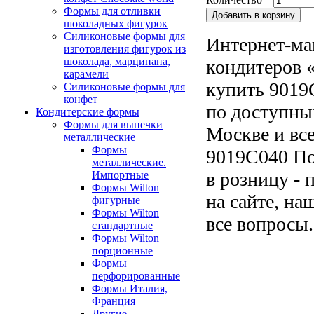
Формы для отливки
шоколадных фигурок
Силиконовые формы для
Интернет-ма
изготовления фигурок из
шоколада, марципана,
кондитеров «
карамели
купить 9019
Силиконовые формы для
конфет
по доступны
Кондитерские формы
Формы для выпечки
Москве и все
металлические
Формы
9019C040 По
металлические.
в розницу - 
Импортные
Формы Wilton
на сайте, на
фигурные
Формы Wilton
все вопросы.
стандартные
Формы Wilton
порционные
Формы
перфорированные
Формы Италия,
Франция
Другие