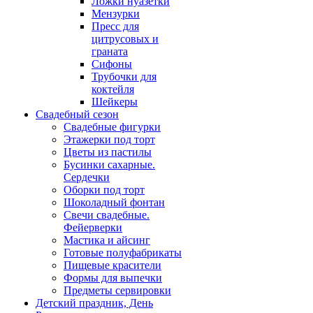
Ложки нуазетки
Мензурки
Пресс для
цитрусовых и
граната
Сифоны
Трубочки для
коктейля
Шейкеры
Свадебный сезон
Свадебные фигурки
Этажерки под торт
Цветы из пастилы
Бусинки сахарные.
Сердечки
Оборки под торт
Шоколадный фонтан
Свечи свадебные.
Фейерверки
Мастика и айсинг
Готовые полуфабрикаты
Пищевые красители
Формы для выпечки
Предметы сервировки
Детский праздник, День