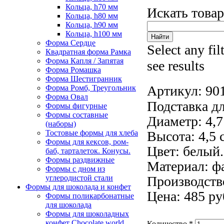
Кольца, h70 мм
Искать това
Кольца, h80 мм
Кольца, h90 мм
Кольца, h100 мм
Форма Сердце
Select any fil
Квадратная форма Рамка
Форма Капля / Запятая
see results
Форма Ромашка
Форма Шестигранник
Артикул:
90
Форма Ромб, Треугольник
Форма Овал
Подставка д
Формы фигурные
Формы составные
Диаметр: 4,7
(наборы)
Тостовые формы для хлеба
Высота: 4,5 
Формы для кексов, ром-
Цвет: белый.
баб, тарталеток. Конусы.
Формы раздвижные
Материал: ф
Формы с дном из
углеродистой стали
Производств
Формы для шоколада и конфет
Цена: 485 ру
Формы поликарбонатные
для шоколада
Формы для шоколадных
конфет Сhocolate world
Количество
*