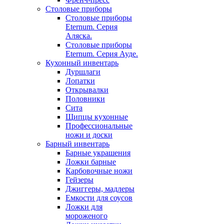
Столовые приборы
Столовые приборы
Eternum. Серия
Аляска.
Столовые приборы
Eternum. Серия Ауде.
Кухонный инвентарь
Дуршлаги
Лопатки
Открывалки
Половники
Сита
Щипцы кухонные
Профессиональные
ножи и доски
Барный инвентарь
Барные украшения
Ложки барные
Карбовочные ножи
Гейзеры
Джиггеры, мадлеры
Емкости для соусов
Ложки для
мороженого