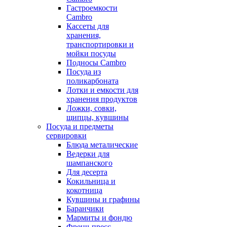
Гастроемкости
Cambro
Кассеты для
хранения,
транспортировки и
мойки посуды
Подносы Cambro
Посуда из
поликарбоната
Лотки и емкости для
хранения продуктов
Ложки, совки,
щипцы, кувшины
Посуда и предметы
сервировки
Блюда металические
Ведерки для
шампанского
Для десерта
Кокильница и
кокотница
Кувшины и графины
Баранчики
Мармиты и фондю
Френч-пресс