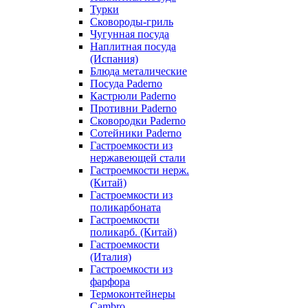
Турки
Сковороды-гриль
Чугунная посуда
Наплитная посуда
(Испания)
Блюда металические
Посуда Paderno
Кастрюли Paderno
Противни Paderno
Сковородки Paderno
Сотейники Paderno
Гастроемкости из
нержавеющей стали
Гастроемкости нерж.
(Китай)
Гастроемкости из
поликарбоната
Гастроемкости
поликарб. (Китай)
Гастроемкости
(Италия)
Гастроемкости из
фарфора
Термоконтейнеры
Cambro