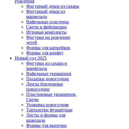
Рождения
Фигурный декор из сахара
Фигурный декор из
мармелада
Вафельные пластины
Свечи и фейерверки
Игровые комплекты
Фигурки на рождение
детей
Формы для капкейков
Формы для конфет
Новый год 202
5
Фигурки из сахара и
мармелада
Вафельные украшения
Посыпки новогодние
Ленты бордюрные
новогодние
Пластиковые украшения.
Свечи
Упаковка новогодняя
Тарталетки фуршетные
Листы и формы для
шоколада
Формы для выпечки