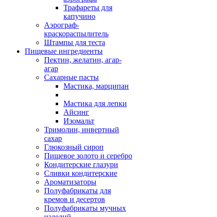
Трафареты для
капучино
Аэрограф-
краскораспылитель
Штампы для теста
Пищевые ингредиенты
Пектин, желатин, агар-
агар
Сахарные пасты
Мастика, марципан
Мастика для лепки
Айсинг
Изомальт
Тримолин, инвертный
сахар
Глюкозный сироп
Пищевое золото и серебро
Кондитерские глазури
Сливки кондитерские
Ароматизаторы
Полуфабрикаты для
кремов и десертов
Полуфабрикаты мучных
изделий