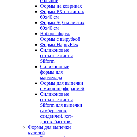
большие
Формы на ковриках
Формы РХ на листах
60х40 см
Формы SQ на листах
60х40 см
Наборы форм.
Формы с вырубкой
Формы HappyFlex
Силиконовые
сетчатые листы
Silform
Силиконовые
формы для
мармелада
Формы для выпечки
с микроперфорацией
Силиконовые
сетчатые листы
Silform для выпечки
гамбургеров,
сэндвичей, хот-
догов, багетов.
Формы для выпечки
куличей