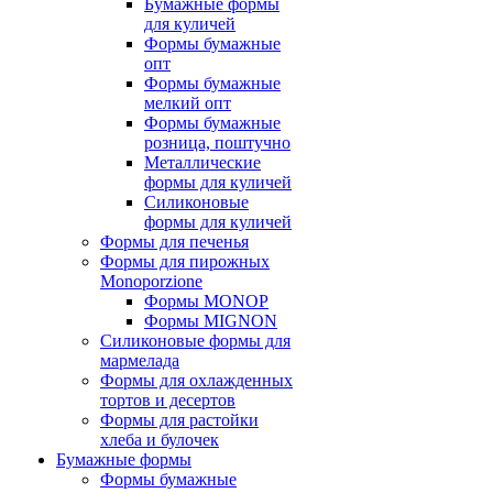
Бумажные формы
для куличей
Формы бумажные
опт
Формы бумажные
мелкий опт
Формы бумажные
розница, поштучно
Металлические
формы для куличей
Силиконовые
формы для куличей
Формы для печенья
Формы для пирожных
Monoporzione
Формы MONOP
Формы MIGNON
Силиконовые формы для
мармелада
Формы для oхлажденных
тортов и десертов
Формы для растойки
хлеба и булочек
Бумажные формы
Формы бумажные