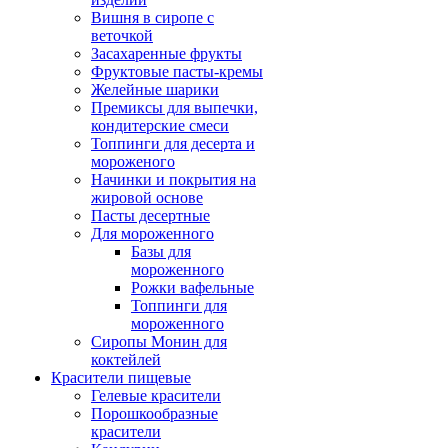
Вишня в сиропе с
веточкой
Засахаренные фрукты
Фруктовые пасты-кремы
Желейные шарики
Премиксы для выпечки,
кондитерские смеси
Топпинги для десерта и
мороженого
Начинки и покрытия на
жировой основе
Пасты десертные
Для мороженного
Базы для
мороженного
Рожки вафельные
Топпинги для
мороженного
Сиропы Монин для
коктейлей
Красители пищевые
Гелевые красители
Порошкообразные
красители