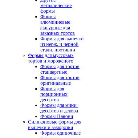
металлические
формы
Формы
алюминиевые
фигурные для
заказных тортов
Формы для выпечки
из нерж. и черной
стали, противни
Формы для муссовых
тортов и мороженого
Формы для тортов
стандартные
Формы для тортов
оригинальные
Формы для
порционных
десертов
Формы для мини-
десертов и декора
Формы Павони
Силиконовые формы для
выпечки и заморозки
Формы одиночные