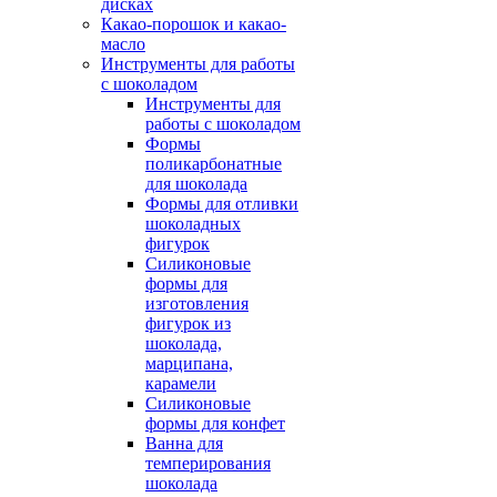
дисках
Какао-порошок и какао-
масло
Инструменты для работы
с шоколадом
Инструменты для
работы с шоколадом
Формы
поликарбонатные
для шоколада
Формы для отливки
шоколадных
фигурок
Силиконовые
формы для
изготовления
фигурок из
шоколада,
марципана,
карамели
Силиконовые
формы для конфет
Ванна для
темперирования
шоколада