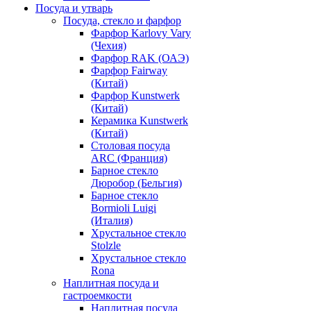
Посуда и утварь
Посуда, стекло и фарфор
Фарфор Karlovy Vary
(Чехия)
Фарфор RAK (ОАЭ)
Фарфор Fairway
(Китай)
Фарфор Kunstwerk
(Китай)
Керамика Kunstwerk
(Китай)
Столовая посуда
ARC (Франция)
Барное стекло
Дюробор (Бельгия)
Барное стекло
Bormioli Luigi
(Италия)
Хрустальное стекло
Stolzle
Хрустальное стекло
Rona
Наплитная посуда и
гастроемкости
Наплитная посуда