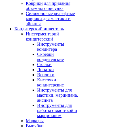
Коврики для придания
объемного рисунка
Силиконовые рельефные
коврики для мастики и
айсинга
Кондитерский инвентарь
Инстурментарий
кондитерский
Инструменты
кондитера
Скребки
кондитерские
Скалки
Лопатки
Венчики
Кисточки
кондитерские
Инструменты для
мастики, марципана,
айсинга
Инструменты для
работы с мастикой и
марципаном
Маркеры
Вырубки