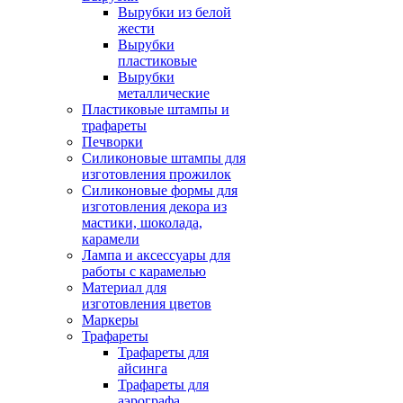
Вырубки из белой
жести
Вырубки
пластиковые
Вырубки
металлические
Пластиковые штампы и
трафареты
Печворки
Силиконовые штампы для
изготовления прожилок
Силиконовые формы для
изготовления декора из
мастики, шоколада,
карамели
Лампа и аксессуары для
работы с карамелью
Материал для
изготовления цветов
Маркеры
Трафареты
Трафареты для
айсинга
Трафареты для
аэрографа