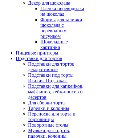
Декор для шоколада
Пленка переводилка
на шоколад
Формы для заливки
шоколада с
переводным
рисунком
Шоколадные
картинки
Пищевые принтеры
Подставки для тортов
Подставки для тортов
декоративные
Подставки под торты
Италия. Под заказ.
Подставки для капкейков,
маффинов, кейк-попсов и
десертов
Для сборки торта
Тарелки и колонны
Переноска для торта и
тортовницы
Поворотные столы
Муляжи для тортов,
палочки, колонны