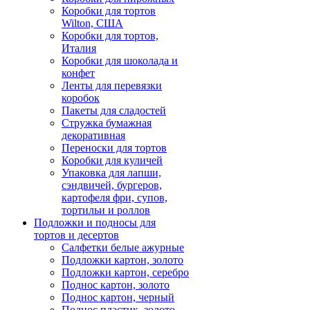
Коробки для тортов
Wilton, США
Коробки для тортов,
Италия
Коробки для шоколада и
конфет
Ленты для перевязки
коробок
Пакеты для сладостей
Стружка бумажная
декоративная
Переноски для тортов
Коробки для куличей
Упаковка для лапши,
сэндвичей, бургеров,
картофеля фри, супов,
тортильи и роллов
Подложки и подносы для
тортов и десертов
Салфетки белые ажурные
Подложки картон, золото
Подложки картон, серебро
Поднос картон, золото
Поднос картон, черный
Поднос пластик, золото