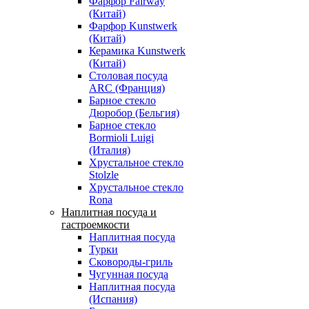
Фарфор Fairway
(Китай)
Фарфор Kunstwerk
(Китай)
Керамика Kunstwerk
(Китай)
Столовая посуда
ARC (Франция)
Барное стекло
Дюробор (Бельгия)
Барное стекло
Bormioli Luigi
(Италия)
Хрустальное стекло
Stolzle
Хрустальное стекло
Rona
Наплитная посуда и
гастроемкости
Наплитная посуда
Турки
Сковороды-гриль
Чугунная посуда
Наплитная посуда
(Испания)