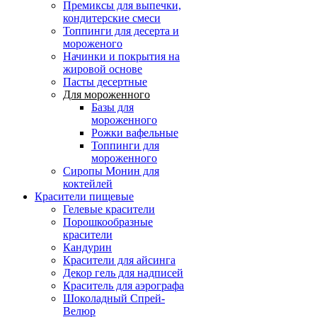
Премиксы для выпечки,
кондитерские смеси
Топпинги для десерта и
мороженого
Начинки и покрытия на
жировой основе
Пасты десертные
Для мороженного
Базы для
мороженного
Рожки вафельные
Топпинги для
мороженного
Сиропы Монин для
коктейлей
Красители пищевые
Гелевые красители
Порошкообразные
красители
Кандурин
Красители для айсинга
Декор гель для надписей
Краситель для аэрографа
Шоколадный Спрей-
Велюр