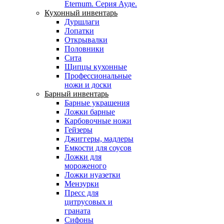
Eternum. Серия Ауде.
Кухонный инвентарь
Дуршлаги
Лопатки
Открывалки
Половники
Сита
Щипцы кухонные
Профессиональные
ножи и доски
Барный инвентарь
Барные украшения
Ложки барные
Карбовочные ножи
Гейзеры
Джиггеры, мадлеры
Емкости для соусов
Ложки для
мороженого
Ложки нуазетки
Мензурки
Пресс для
цитрусовых и
граната
Сифоны