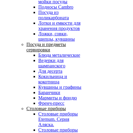
мойки посуды
Подносы Cambro
Посуда из
поликарбоната
Лотки и емкости для
хранения продуктов
Ложки, совки,
щипцы, кувшины
Посуда и предметы
сервировки
Блюда металические
Ведерки для
шампанского
Для десерта
Кокильница и
кокотница
Кувшины и графины
Баранчики
Мармиты и фондю
Френч-пресс
Столовые приборы
Столовые приборы
Eternum. Серия
Аляска.
Столовые приборы