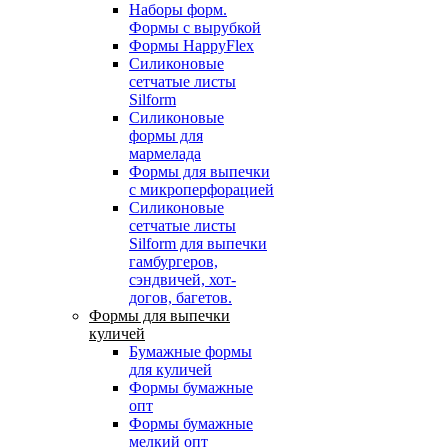
Наборы форм.
Формы с вырубкой
Формы HappyFlex
Силиконовые
сетчатые листы
Silform
Силиконовые
формы для
мармелада
Формы для выпечки
с микроперфорацией
Силиконовые
сетчатые листы
Silform для выпечки
гамбургеров,
сэндвичей, хот-
догов, багетов.
Формы для выпечки
куличей
Бумажные формы
для куличей
Формы бумажные
опт
Формы бумажные
мелкий опт