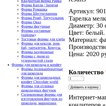
Квадратная форма Рамка
Форма Капля / Запятая
Артикул:
90
Форма Ромашка
Форма Шестигранник
Тарелка мелк
Форма Ромб, Треугольник
Форма Овал
Диаметр: 30 
Формы фигурные
Формы составные
Цвет: белый.
(наборы)
Материал: ф
Тостовые формы для хлеба
Формы для кексов, ром-
Производств
баб, тарталеток. Конусы.
Формы раздвижные
Цена: 2020 р
Формы с дном из
углеродистой стали
Формы для шоколада и конфет
Формы поликарбонатные
Количество
для шоколада
Формы для шоколадных
конфет Сhocolate world
Формы для отливки
шоколадных фигурок
Силиконовые формы для
Интернет-маг
изготовления фигурок из
кондитеров «
шоколада, марципана,