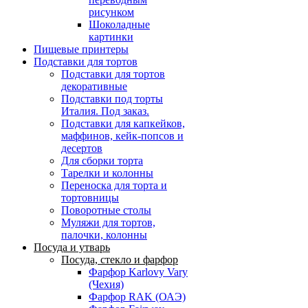
рисунком
Шоколадные
картинки
Пищевые принтеры
Подставки для тортов
Подставки для тортов
декоративные
Подставки под торты
Италия. Под заказ.
Подставки для капкейков,
маффинов, кейк-попсов и
десертов
Для сборки торта
Тарелки и колонны
Переноска для торта и
тортовницы
Поворотные столы
Муляжи для тортов,
палочки, колонны
Посуда и утварь
Посуда, стекло и фарфор
Фарфор Karlovy Vary
(Чехия)
Фарфор RAK (ОАЭ)