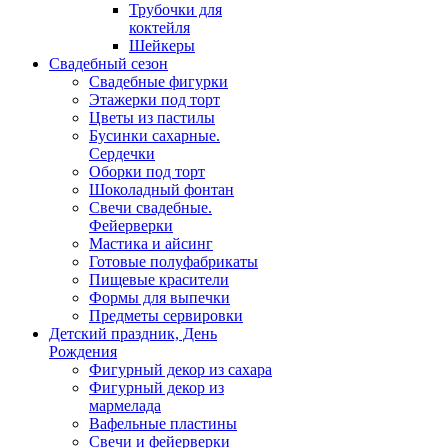
Трубочки для
коктейля
Шейкеры
Свадебный сезон
Свадебные фигурки
Этажерки под торт
Цветы из пастилы
Бусинки сахарные.
Сердечки
Оборки под торт
Шоколадный фонтан
Свечи свадебные.
Фейерверки
Мастика и айсинг
Готовые полуфабрикаты
Пищевые красители
Формы для выпечки
Предметы сервировки
Детский праздник, День
Рождения
Фигурный декор из сахара
Фигурный декор из
мармелада
Вафельные пластины
Свечи и фейерверки