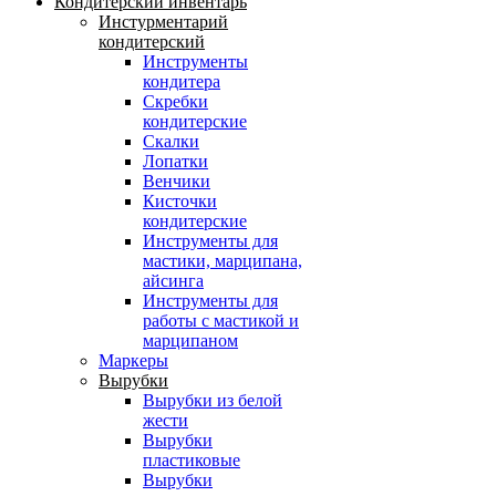
Кондитерский инвентарь
Инстурментарий
кондитерский
Инструменты
кондитера
Скребки
кондитерские
Скалки
Лопатки
Венчики
Кисточки
кондитерские
Инструменты для
мастики, марципана,
айсинга
Инструменты для
работы с мастикой и
марципаном
Маркеры
Вырубки
Вырубки из белой
жести
Вырубки
пластиковые
Вырубки