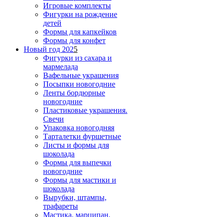
Игровые комплекты
Фигурки на рождение
детей
Формы для капкейков
Формы для конфет
Новый год 202
5
Фигурки из сахара и
мармелада
Вафельные украшения
Посыпки новогодние
Ленты бордюрные
новогодние
Пластиковые украшения.
Свечи
Упаковка новогодняя
Тарталетки фуршетные
Листы и формы для
шоколада
Формы для выпечки
новогодние
Формы для мастики и
шоколада
Вырубки, штампы,
трафареты
Мастика, марципан,