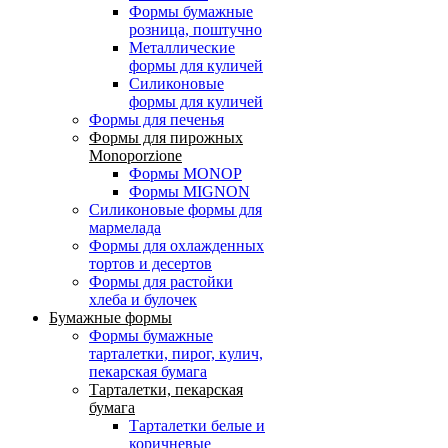
Формы бумажные
розница, поштучно
Металлические
формы для куличей
Силиконовые
формы для куличей
Формы для печенья
Формы для пирожных
Monoporzione
Формы MONOP
Формы MIGNON
Силиконовые формы для
мармелада
Формы для oхлажденных
тортов и десертов
Формы для растойки
хлеба и булочек
Бумажные формы
Формы бумажные
тарталетки, пирог, кулич,
пекарская бумага
Тарталетки, пекарская
бумага
Тарталетки белые и
коричневые