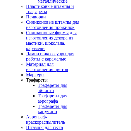
металлические
Пластиковые штампы и
трафареты
Печворки
Силиконовые штампы для
изготовления прожилок
Силиконовые формы для
изготовления декора из
мастики, шоколада,
карамели
Лампа и аксессуары для
работы с карамелью
Материал для
изготовления цветов
Маркеры
Трафареты
Трафареты для
айсинга
Трафареты для
аэрографа
Трафареты для
капучино
Аэрограф-
краскораспылитель
Штампы для теста