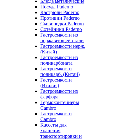
Блюда металические
Посуда Paderno
Кастрюли Paderno
Противни Paderno
Сковородки Paderno
Сотейники Paderno
Гастроемкости из
нержавеющей стали
Гастроемкости нерж.
(Китай)
Гастроемкости из
поликарбоната
Гастроемкости
поликарб. (Китай)
Гастроемкости
(Италия)
Гастроемкости из
фарфора
Термоконтейнеры
Cambro
Гастроемкости
Cambro
Кассеты для
хранения,
транспортировки и