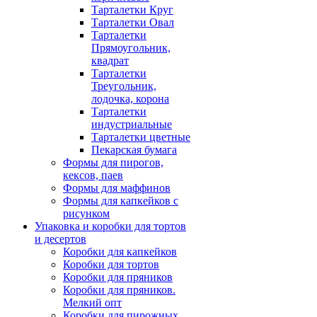
Тарталетки Круг
Тарталетки Овал
Тарталетки
Прямоугольник,
квадрат
Тарталетки
Треугольник,
лодочка, корона
Тарталетки
индустриальные
Тарталетки цветные
Пекарская бумага
Формы для пирогов,
кексов, паев
Формы для маффинов
Формы для капкейков с
рисунком
Упаковка и коробки для тортов
и десертов
Коробки для капкейков
Коробки для тортов
Коробки для пряников
Коробки для пряников.
Мелкий опт
Коробки для пирожных