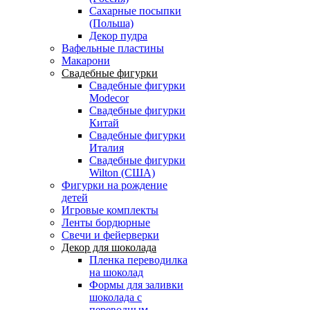
Сахарные посыпки
(Польша)
Декор пудра
Вафельные пластины
Макарони
Свадебные фигурки
Свадебные фигурки
Modecor
Свадебные фигурки
Китай
Свадебные фигурки
Италия
Свадебные фигурки
Wilton (США)
Фигурки на рождение
детей
Игровые комплекты
Ленты бордюрные
Свечи и фейерверки
Декор для шоколада
Пленка переводилка
на шоколад
Формы для заливки
шоколада с
переводным