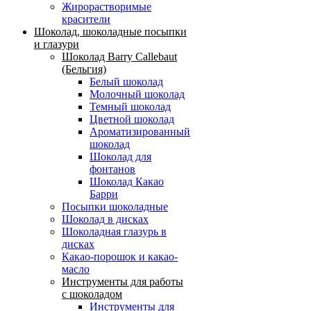
Жирорастворимые
красители
Шоколад, шоколадные посыпки
и глазури
Шоколад Barry Callebaut
(Бельгия)
Белый шоколад
Молочный шоколад
Темный шоколад
Цветной шоколад
Ароматизированный
шоколад
Шоколад для
фонтанов
Шоколад Какао
Барри
Посыпки шоколадные
Шоколад в дисках
Шоколадная глазурь в
дисках
Какао-порошок и какао-
масло
Инструменты для работы
с шоколадом
Инструменты для