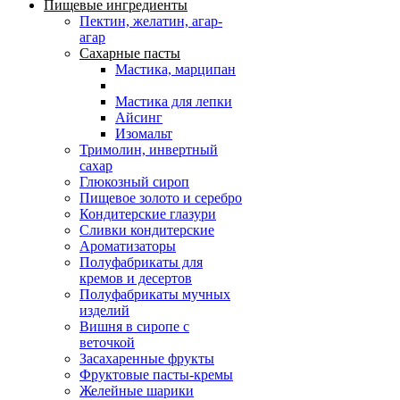
Пищевые ингредиенты
Пектин, желатин, агар-
агар
Сахарные пасты
Мастика, марципан
Мастика для лепки
Айсинг
Изомальт
Тримолин, инвертный
сахар
Глюкозный сироп
Пищевое золото и серебро
Кондитерские глазури
Сливки кондитерские
Ароматизаторы
Полуфабрикаты для
кремов и десертов
Полуфабрикаты мучных
изделий
Вишня в сиропе с
веточкой
Засахаренные фрукты
Фруктовые пасты-кремы
Желейные шарики