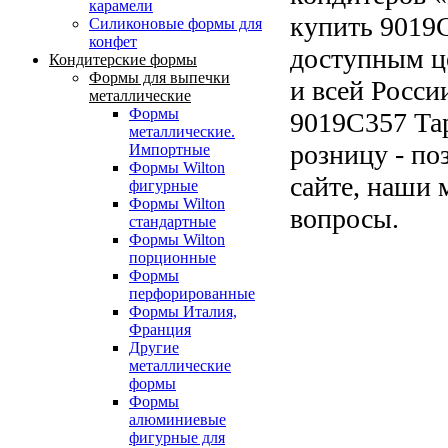
карамели
купить 9019C
Силиконовые формы для
конфет
доступным ц
Кондитерские формы
Формы для выпечки
и всей Росси
металлические
Формы
9019C357 Тар
металлические.
розницу - по
Импортные
Формы Wilton
сайте, наши 
фигурные
Формы Wilton
вопросы.
стандартные
Формы Wilton
порционные
Формы
перфорированные
Формы Италия,
Франция
Другие
металлические
формы
Формы
алюминиевые
фигурные для