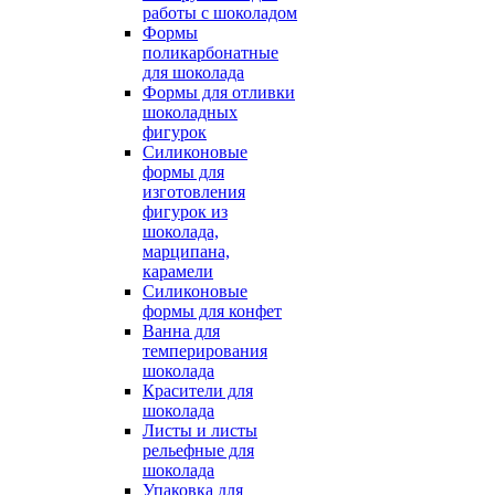
работы с шоколадом
Формы
поликарбонатные
для шоколада
Формы для отливки
шоколадных
фигурок
Силиконовые
формы для
изготовления
фигурок из
шоколада,
марципана,
карамели
Силиконовые
формы для конфет
Ванна для
темперирования
шоколада
Красители для
шоколада
Листы и листы
рельефные для
шоколада
Упаковка для