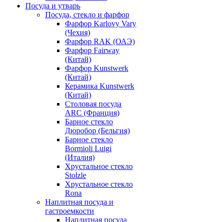
Посуда и утварь
Посуда, стекло и фарфор
Фарфор Karlovy Vary
(Чехия)
Фарфор RAK (ОАЭ)
Фарфор Fairway
(Китай)
Фарфор Kunstwerk
(Китай)
Керамика Kunstwerk
(Китай)
Столовая посуда
ARC (Франция)
Барное стекло
Дюробор (Бельгия)
Барное стекло
Bormioli Luigi
(Италия)
Хрустальное стекло
Stolzle
Хрустальное стекло
Rona
Наплитная посуда и
гастроемкости
Наплитная посуда