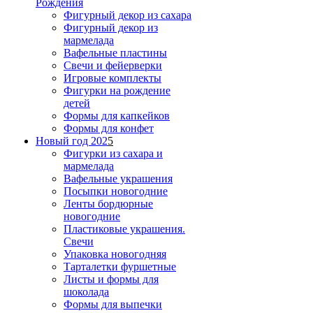
Рождения
Фигурный декор из сахара
Фигурный декор из
мармелада
Вафельные пластины
Свечи и фейерверки
Игровые комплекты
Фигурки на рождение
детей
Формы для капкейков
Формы для конфет
Новый год 202
5
Фигурки из сахара и
мармелада
Вафельные украшения
Посыпки новогодние
Ленты бордюрные
новогодние
Пластиковые украшения.
Свечи
Упаковка новогодняя
Тарталетки фуршетные
Листы и формы для
шоколада
Формы для выпечки