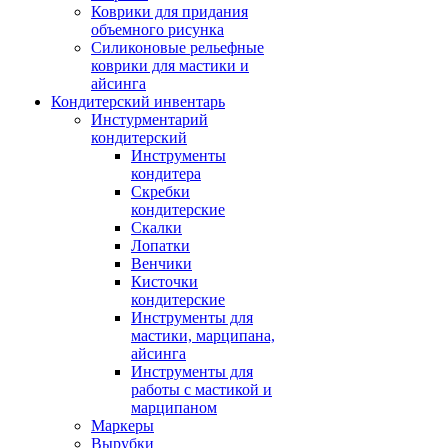
Коврики для придания
объемного рисунка
Силиконовые рельефные
коврики для мастики и
айсинга
Кондитерский инвентарь
Инстурментарий
кондитерский
Инструменты
кондитера
Скребки
кондитерские
Скалки
Лопатки
Венчики
Кисточки
кондитерские
Инструменты для
мастики, марципана,
айсинга
Инструменты для
работы с мастикой и
марципаном
Маркеры
Вырубки