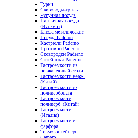
Турки
Сковороды-гриль
Чугунная посуда
Наплитная посуда
(Испания)
Блюда металические
Посуда Paderno
Кастрюли Paderno
Противни Paderno
Сковородки Paderno
Сотейники Paderno
Гастроемкости из
нержавеющей стали
Гастроемкости нерж.
(Китай)
Гастроемкости из
поликарбоната
Гастроемкости
поликарб. (Китай)
Гастроемкости
(Италия)
Гастроемкости из
фарфора
Термоконтейнеры
Cambro