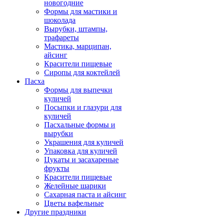
новогодние
Формы для мастики и
шоколада
Вырубки, штампы,
трафареты
Мастика, марципан,
айсинг
Красители пищевые
Сиропы для коктейлей
Пасха
Формы для выпечки
куличей
Посыпки и глазури для
куличей
Пасхальные формы и
вырубки
Украшения для куличей
Упаковка для куличей
Цукаты и засахареные
фрукты
Красители пищевые
Желейные шарики
Сахарная паста и айсинг
Цветы вафельные
Другие праздники