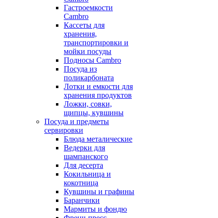
Гастроемкости
Cambro
Кассеты для
хранения,
транспортировки и
мойки посуды
Подносы Cambro
Посуда из
поликарбоната
Лотки и емкости для
хранения продуктов
Ложки, совки,
щипцы, кувшины
Посуда и предметы
сервировки
Блюда металические
Ведерки для
шампанского
Для десерта
Кокильница и
кокотница
Кувшины и графины
Баранчики
Мармиты и фондю
Френч-пресс