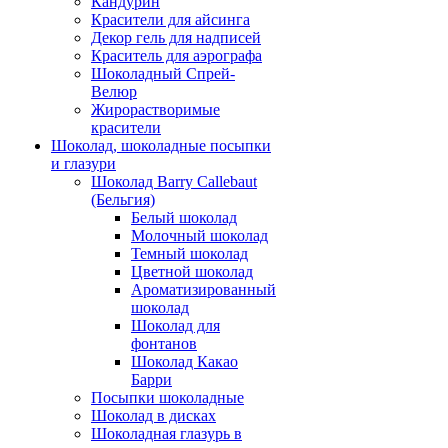
Кандурин
Красители для айсинга
Декор гель для надписей
Краситель для аэрографа
Шоколадный Спрей-
Велюр
Жирорастворимые
красители
Шоколад, шоколадные посыпки
и глазури
Шоколад Barry Callebaut
(Бельгия)
Белый шоколад
Молочный шоколад
Темный шоколад
Цветной шоколад
Ароматизированный
шоколад
Шоколад для
фонтанов
Шоколад Какао
Барри
Посыпки шоколадные
Шоколад в дисках
Шоколадная глазурь в