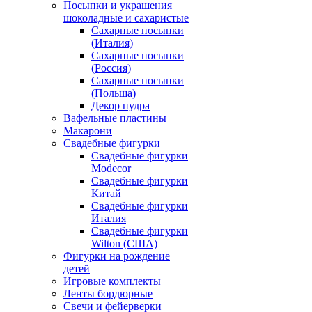
Посыпки и украшения
шоколадные и сахаристые
Сахарные посыпки
(Италия)
Сахарные посыпки
(Россия)
Сахарные посыпки
(Польша)
Декор пудра
Вафельные пластины
Макарони
Свадебные фигурки
Свадебные фигурки
Modecor
Свадебные фигурки
Китай
Свадебные фигурки
Италия
Свадебные фигурки
Wilton (США)
Фигурки на рождение
детей
Игровые комплекты
Ленты бордюрные
Свечи и фейерверки