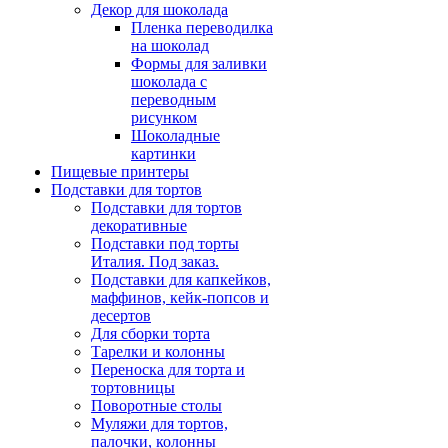
Декор для шоколада
Пленка переводилка
на шоколад
Формы для заливки
шоколада с
переводным
рисунком
Шоколадные
картинки
Пищевые принтеры
Подставки для тортов
Подставки для тортов
декоративные
Подставки под торты
Италия. Под заказ.
Подставки для капкейков,
маффинов, кейк-попсов и
десертов
Для сборки торта
Тарелки и колонны
Переноска для торта и
тортовницы
Поворотные столы
Муляжи для тортов,
палочки, колонны