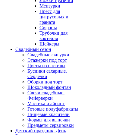
Ложки нуазетки
Мензурки
Пресс для
цитрусовых и
граната
Сифоны
Трубочки для
коктейля
Шейкеры
Свадебный сезон
Свадебные фигурки
Этажерки под торт
Цветы из пастилы
Бусинки сахарные.
Сердечки
Оборки под торт
Шоколадный фонтан
Свечи свадебные.
Фейерверки
Мастика и айсинг
Готовые полуфабрикаты
Пищевые красители
Формы для выпечки
Предметы сервировки
Детский праздник, День