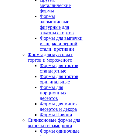
металлические
формы
Формы
алюминиевые
фигурные для
заказных тортов
Формы для выпечки
из нерж. и черной
стали, противни
Формы для муссовых
тортов и мороженого
Формы для тортов
стандартные
Формы для тортов
оригинальные
Формы для
порционных
десертов
Формы для мини-
десертов и декора
Формы Павони
Силиконовые формы для
выпечки и заморозки
Формы одиночные