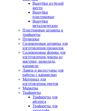
Вырубки из белой
жести
Вырубки
пластиковые
Вырубки
металлические
Пластиковые штампы и
трафареты
Печворки
Силиконовые штампы для
изготовления прожилок
Силиконовые формы для
изготовления декора из
мастики, шоколада,
карамели
Лампа и аксессуары для
работы с карамелью
Материал для
изготовления цветов
Маркеры
Трафареты
Трафареты для
айсинга
Трафареты для
аэрографа