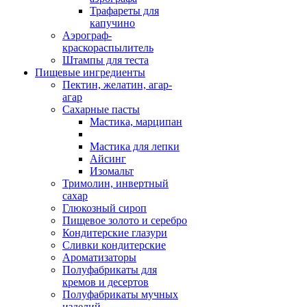
Трафареты для
капучино
Аэрограф-
краскораспылитель
Штампы для теста
Пищевые ингредиенты
Пектин, желатин, агар-
агар
Сахарные пасты
Мастика, марципан
Мастика для лепки
Айсинг
Изомальт
Тримолин, инвертный
сахар
Глюкозный сироп
Пищевое золото и серебро
Кондитерские глазури
Сливки кондитерские
Ароматизаторы
Полуфабрикаты для
кремов и десертов
Полуфабрикаты мучных
изделий