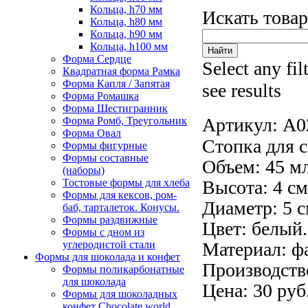
Кольца, h70 мм
Искать това
Кольца, h80 мм
Кольца, h90 мм
Кольца, h100 мм
Форма Сердце
Select any fil
Квадратная форма Рамка
Форма Капля / Запятая
see results
Форма Ромашка
Форма Шестигранник
Артикул:
A0
Форма Ромб, Треугольник
Форма Овал
Стопка для с
Формы фигурные
Формы составные
Объем: 45 мл
(наборы)
Тостовые формы для хлеба
Высота: 4 см
Формы для кексов, ром-
Диаметр: 5 с
баб, тарталеток. Конусы.
Формы раздвижные
Цвет: белый.
Формы с дном из
углеродистой стали
Материал: ф
Формы для шоколада и конфет
Производств
Формы поликарбонатные
для шоколада
Цена: 30 руб
Формы для шоколадных
конфет Сhocolate world