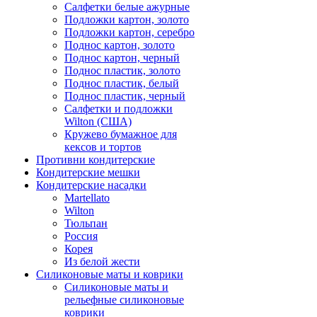
Салфетки белые ажурные
Подложки картон, золото
Подложки картон, серебро
Поднос картон, золото
Поднос картон, черный
Поднос пластик, золото
Поднос пластик, белый
Поднос пластик, черный
Салфетки и подложки
Wilton (США)
Кружево бумажное для
кексов и тортов
Противни кондитерские
Кондитерские мешки
Кондитерские насадки
Martellato
Wilton
Тюльпан
Россия
Корея
Из белой жести
Силиконовые маты и коврики
Силиконовые маты и
рельефные силиконовые
коврики