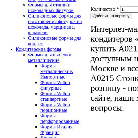
Формы для отливки
Количество
*
шоколадных фигурок
Силиконовые формы для
изготовления фигурок из
Интернет-ма
шоколада, марципана,
карамели
кондитеров «
Силиконовые формы для
конфет
купить A021
Кондитерские формы
Формы для выпечки
доступным ц
металлические
Формы
Москве и все
металлические.
A0215 Стопка
Импортные
Формы Wilton
розницу - по
фигурные
Формы Wilton
сайте, наши 
стандартные
Формы Wilton
вопросы.
порционные
Формы
перфорированные
Формы Италия,
Франция
Другие