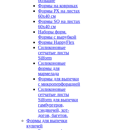
большие
Формы на ковриках
Формы РХ на листах
60х40 см
Формы SQ на листах
60х40 см
Наборы форм.
Формы с вырубкой
Формы HappyFlex
Силиконовые
сетчатые листы
Silform
Силиконовые
формы для
мармелада
Формы для выпечки
с микроперфорацией
Силиконовые
сетчатые листы
Silform для выпечки
гамбургеров,
сэндвичей, хот-
догов, багетов.
Формы для выпечки
куличей