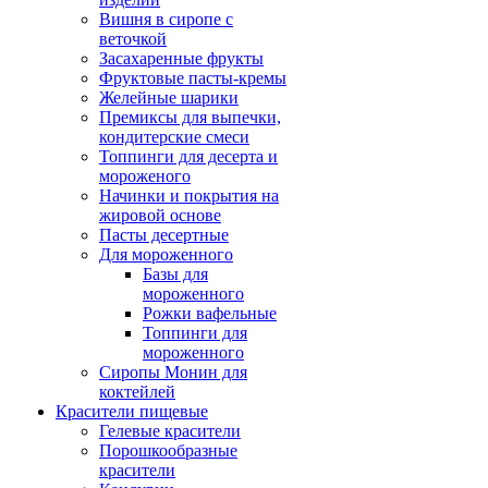
Вишня в сиропе с
веточкой
Засахаренные фрукты
Фруктовые пасты-кремы
Желейные шарики
Премиксы для выпечки,
кондитерские смеси
Топпинги для десерта и
мороженого
Начинки и покрытия на
жировой основе
Пасты десертные
Для мороженного
Базы для
мороженного
Рожки вафельные
Топпинги для
мороженного
Сиропы Монин для
коктейлей
Красители пищевые
Гелевые красители
Порошкообразные
красители