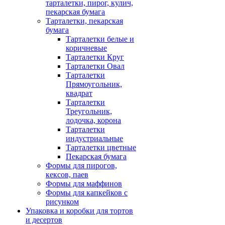
тарталетки, пирог, кулич,
пекарская бумага
Тарталетки, пекарская
бумага
Тарталетки белые и
коричневые
Тарталетки Круг
Тарталетки Овал
Тарталетки
Прямоугольник,
квадрат
Тарталетки
Треугольник,
лодочка, корона
Тарталетки
индустриальные
Тарталетки цветные
Пекарская бумага
Формы для пирогов,
кексов, паев
Формы для маффинов
Формы для капкейков с
рисунком
Упаковка и коробки для тортов
и десертов