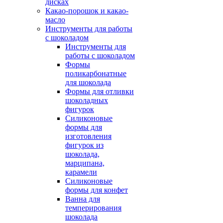
дисках
Какао-порошок и какао-
масло
Инструменты для работы
с шоколадом
Инструменты для
работы с шоколадом
Формы
поликарбонатные
для шоколада
Формы для отливки
шоколадных
фигурок
Силиконовые
формы для
изготовления
фигурок из
шоколада,
марципана,
карамели
Силиконовые
формы для конфет
Ванна для
темперирования
шоколада