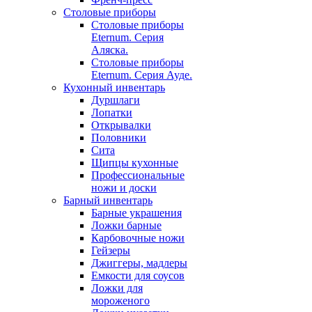
Столовые приборы
Столовые приборы
Eternum. Серия
Аляска.
Столовые приборы
Eternum. Серия Ауде.
Кухонный инвентарь
Дуршлаги
Лопатки
Открывалки
Половники
Сита
Щипцы кухонные
Профессиональные
ножи и доски
Барный инвентарь
Барные украшения
Ложки барные
Карбовочные ножи
Гейзеры
Джиггеры, мадлеры
Емкости для соусов
Ложки для
мороженого