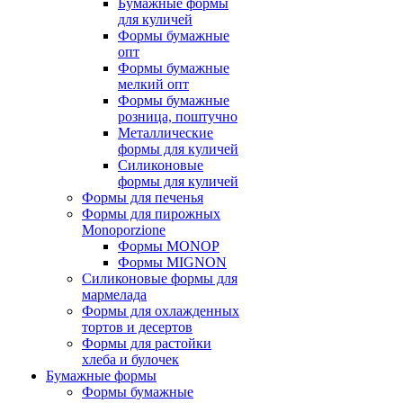
Бумажные формы
для куличей
Формы бумажные
опт
Формы бумажные
мелкий опт
Формы бумажные
розница, поштучно
Металлические
формы для куличей
Силиконовые
формы для куличей
Формы для печенья
Формы для пирожных
Monoporzione
Формы MONOP
Формы MIGNON
Силиконовые формы для
мармелада
Формы для oхлажденных
тортов и десертов
Формы для растойки
хлеба и булочек
Бумажные формы
Формы бумажные