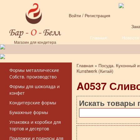
Перейти к основному содержанию
Войти
/
Регистрация
Зака
Главная
Новости
Форма поиска
Магазин для кондитера
Главная
»
Посуда. Кухонный и
Вы здесь
Формы металлические
Kunstwerk (Китай)
Собств. производство
A0537 Слив
Формы для шоколада и
конфет
Искать товары 
Кондитерские формы
Бумажные формы
Упаковка и коробки для
тортов и десертов
Подложки и подносы для