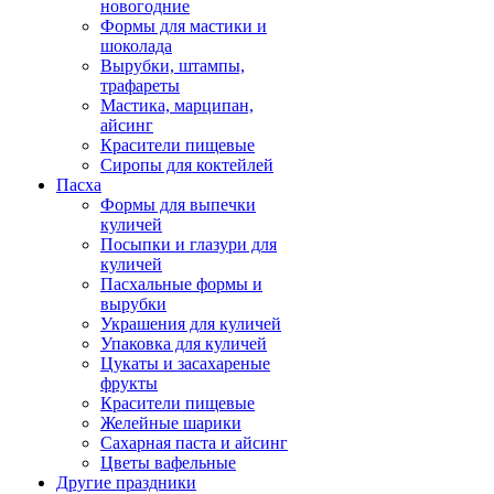
новогодние
Формы для мастики и
шоколада
Вырубки, штампы,
трафареты
Мастика, марципан,
айсинг
Красители пищевые
Сиропы для коктейлей
Пасха
Формы для выпечки
куличей
Посыпки и глазури для
куличей
Пасхальные формы и
вырубки
Украшения для куличей
Упаковка для куличей
Цукаты и засахареные
фрукты
Красители пищевые
Желейные шарики
Сахарная паста и айсинг
Цветы вафельные
Другие праздники