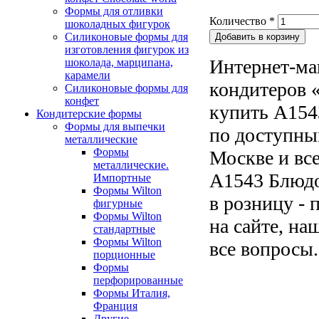
Формы для отливки
Количество
*
шоколадных фигурок
Силиконовые формы для
изготовления фигурок из
Интернет-ма
шоколада, марципана,
карамели
кондитеров «
Силиконовые формы для
конфет
купить A154
Кондитерские формы
Формы для выпечки
по доступны
металлические
Формы
Москве и все
металлические.
A1543 Блюдо
Импортные
Формы Wilton
в розницу - 
фигурные
Формы Wilton
на сайте, на
стандартные
Формы Wilton
все вопросы.
порционные
Формы
перфорированные
Формы Италия,
Франция
Другие