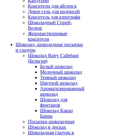
Кандурин
Красители для айсинга
Декор гель для надписей
Краситель для аэрографа
Шоколадный Спрей-
Велюр
Жирорастворимые
красители
Шоколад, шоколадные посыпки
и глазури
Шоколад Barry Callebaut
(Бельгия)
Белый шоколад
Молочный шоколад
Темный шоколад
Цветной шоколад
Ароматизированный
шоколад
Шоколад для
фонтанов
Шоколад Какао
Барри
Посыпки шоколадные
Шоколад в дисках
Шоколадная глазурь в