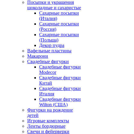
Посыпки и украшения
шоколадные и сахаристые
Сахарные посыпки
(Италия)
Сахарные посыпки
(Россия)
Сахарные посыпки
(Польша)
Декор пудра
Вафельные пластины
Макарони
Свадебные фигурки
Свадебные фигурки
Modecor
Свадебные фигурки
Китай
Свадебные фигурки
Италия
Свадебные фигурки
Wilton (США)
Фигурки на рождение
детей
Игровые комплекты
Ленты бордюрные
Свечи и фейерверки