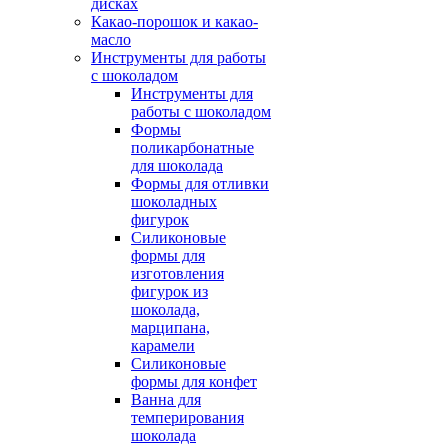
дисках
Какао-порошок и какао-
масло
Инструменты для работы
с шоколадом
Инструменты для
работы с шоколадом
Формы
поликарбонатные
для шоколада
Формы для отливки
шоколадных
фигурок
Силиконовые
формы для
изготовления
фигурок из
шоколада,
марципана,
карамели
Силиконовые
формы для конфет
Ванна для
темперирования
шоколада