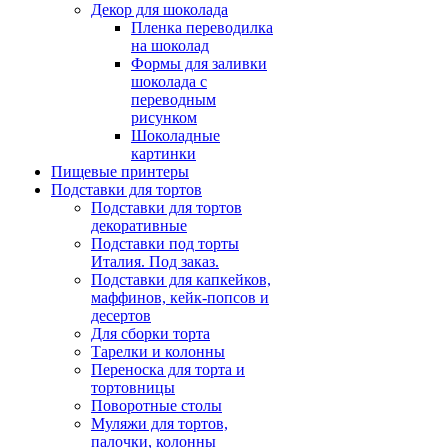
Декор для шоколада
Пленка переводилка
на шоколад
Формы для заливки
шоколада с
переводным
рисунком
Шоколадные
картинки
Пищевые принтеры
Подставки для тортов
Подставки для тортов
декоративные
Подставки под торты
Италия. Под заказ.
Подставки для капкейков,
маффинов, кейк-попсов и
десертов
Для сборки торта
Тарелки и колонны
Переноска для торта и
тортовницы
Поворотные столы
Муляжи для тортов,
палочки, колонны