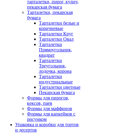
тарталетки, пирог, кулич,
пекарская бумага
Тарталетки, пекарская
бумага
Тарталетки белые и
коричневые
Тарталетки Круг
Тарталетки Овал
Тарталетки
Прямоугольник,
квадрат
Тарталетки
Треугольник,
лодочка, корона
Тарталетки
индустриальные
Тарталетки цветные
Пекарская бумага
Формы для пирогов,
кексов, паев
Формы для маффинов
Формы для капкейков с
рисунком
Упаковка и коробки для тортов
и десертов