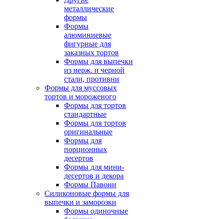
металлические
формы
Формы
алюминиевые
фигурные для
заказных тортов
Формы для выпечки
из нерж. и черной
стали, противни
Формы для муссовых
тортов и мороженого
Формы для тортов
стандартные
Формы для тортов
оригинальные
Формы для
порционных
десертов
Формы для мини-
десертов и декора
Формы Павони
Силиконовые формы для
выпечки и заморозки
Формы одиночные