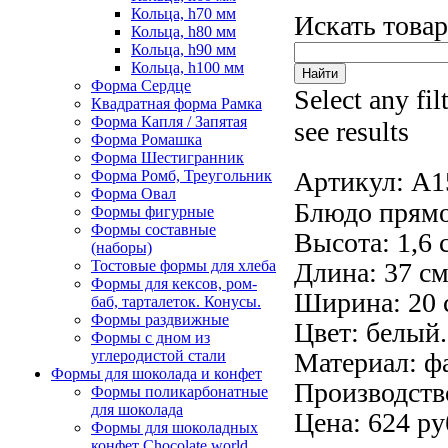
Кольца, h70 мм
Искать това
Кольца, h80 мм
Кольца, h90 мм
Кольца, h100 мм
Форма Сердце
Select any fil
Квадратная форма Рамка
Форма Капля / Запятая
see results
Форма Ромашка
Форма Шестигранник
Артикул:
A1
Форма Ромб, Треугольник
Форма Овал
Блюдо прямо
Формы фигурные
Формы составные
Высота: 1,6 
(наборы)
Тостовые формы для хлеба
Длина: 37 см
Формы для кексов, ром-
Ширина: 20 
баб, тарталеток. Конусы.
Формы раздвижные
Цвет: белый.
Формы с дном из
углеродистой стали
Материал: ф
Формы для шоколада и конфет
Производств
Формы поликарбонатные
для шоколада
Цена: 624 ру
Формы для шоколадных
конфет Сhocolate world