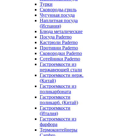
Турки
Сковороды-гриль
Чугунная посуда
Наплитная посуда
(Испания)
Блюда металические
Посуда Paderno
Кастрюли Paderno
Противни Paderno
Сковородки Paderno
Сотейники Paderno
Гастроемкости из
нержавеющей стали
Гастроемкости нерж.
(Китай)
Гастроемкости из
поликарбоната
Гастроемкости
поликарб. (Китай)
Гастроемкости
(Италия)
Гастроемкости из
фарфора
Термоконтейнеры
Cambro