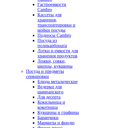
Гастроемкости
Cambro
Кассеты для
хранения,
транспортировки и
мойки посуды
Подносы Cambro
Посуда из
поликарбоната
Лотки и емкости для
хранения продуктов
Ложки, совки,
щипцы, кувшины
Посуда и предметы
сервировки
Блюда металические
Ведерки для
шампанского
Для десерта
Кокильница и
кокотница
Кувшины и графины
Баранчики
Мармиты и фондю
Френч-пресс