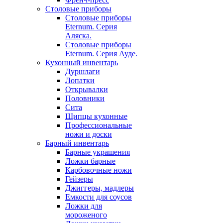
Столовые приборы
Столовые приборы
Eternum. Серия
Аляска.
Столовые приборы
Eternum. Серия Ауде.
Кухонный инвентарь
Дуршлаги
Лопатки
Открывалки
Половники
Сита
Щипцы кухонные
Профессиональные
ножи и доски
Барный инвентарь
Барные украшения
Ложки барные
Карбовочные ножи
Гейзеры
Джиггеры, мадлеры
Емкости для соусов
Ложки для
мороженого