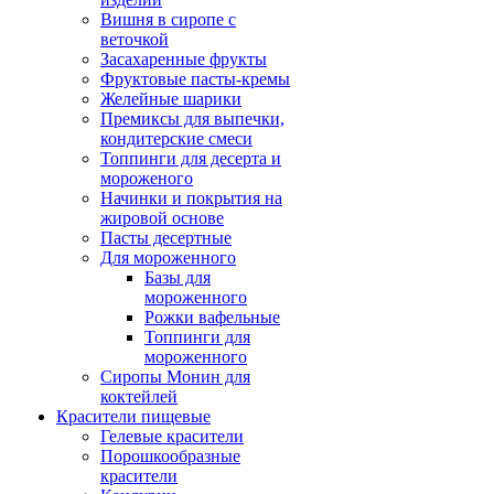
Вишня в сиропе с
веточкой
Засахаренные фрукты
Фруктовые пасты-кремы
Желейные шарики
Премиксы для выпечки,
кондитерские смеси
Топпинги для десерта и
мороженого
Начинки и покрытия на
жировой основе
Пасты десертные
Для мороженного
Базы для
мороженного
Рожки вафельные
Топпинги для
мороженного
Сиропы Монин для
коктейлей
Красители пищевые
Гелевые красители
Порошкообразные
красители