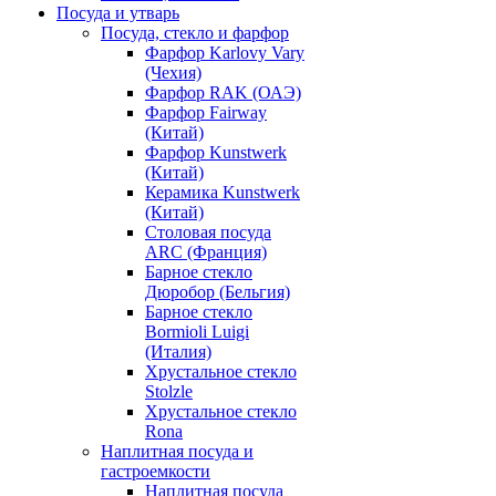
Посуда и утварь
Посуда, стекло и фарфор
Фарфор Karlovy Vary
(Чехия)
Фарфор RAK (ОАЭ)
Фарфор Fairway
(Китай)
Фарфор Kunstwerk
(Китай)
Керамика Kunstwerk
(Китай)
Столовая посуда
ARC (Франция)
Барное стекло
Дюробор (Бельгия)
Барное стекло
Bormioli Luigi
(Италия)
Хрустальное стекло
Stolzle
Хрустальное стекло
Rona
Наплитная посуда и
гастроемкости
Наплитная посуда