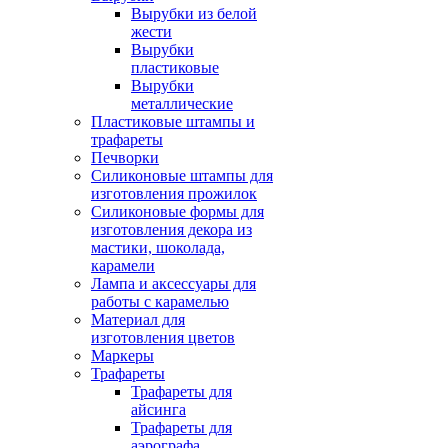
Вырубки из белой
жести
Вырубки
пластиковые
Вырубки
металлические
Пластиковые штампы и
трафареты
Печворки
Силиконовые штампы для
изготовления прожилок
Силиконовые формы для
изготовления декора из
мастики, шоколада,
карамели
Лампа и аксессуары для
работы с карамелью
Материал для
изготовления цветов
Маркеры
Трафареты
Трафареты для
айсинга
Трафареты для
аэрографа