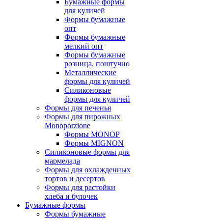
Бумажные формы
для куличей
Формы бумажные
опт
Формы бумажные
мелкий опт
Формы бумажные
розница, поштучно
Металлические
формы для куличей
Силиконовые
формы для куличей
Формы для печенья
Формы для пирожных
Monoporzione
Формы MONOP
Формы MIGNON
Силиконовые формы для
мармелада
Формы для oхлажденных
тортов и десертов
Формы для растойки
хлеба и булочек
Бумажные формы
Формы бумажные