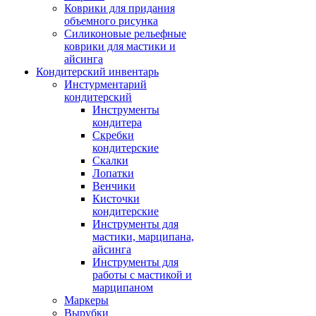
Коврики для придания
объемного рисунка
Силиконовые рельефные
коврики для мастики и
айсинга
Кондитерский инвентарь
Инстурментарий
кондитерский
Инструменты
кондитера
Скребки
кондитерские
Скалки
Лопатки
Венчики
Кисточки
кондитерские
Инструменты для
мастики, марципана,
айсинга
Инструменты для
работы с мастикой и
марципаном
Маркеры
Вырубки