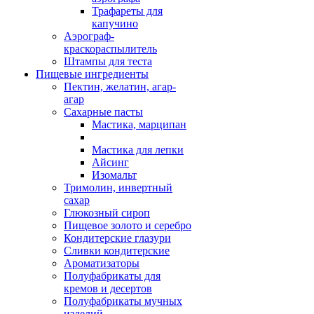
Трафареты для
капучино
Аэрограф-
краскораспылитель
Штампы для теста
Пищевые ингредиенты
Пектин, желатин, агар-
агар
Сахарные пасты
Мастика, марципан
Мастика для лепки
Айсинг
Изомальт
Тримолин, инвертный
сахар
Глюкозный сироп
Пищевое золото и серебро
Кондитерские глазури
Сливки кондитерские
Ароматизаторы
Полуфабрикаты для
кремов и десертов
Полуфабрикаты мучных
изделий