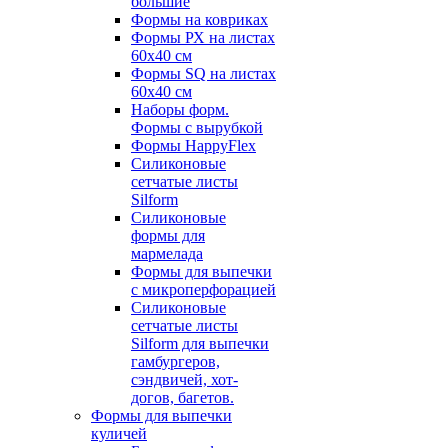
большие
Формы на ковриках
Формы РХ на листах
60х40 см
Формы SQ на листах
60х40 см
Наборы форм.
Формы с вырубкой
Формы HappyFlex
Силиконовые
сетчатые листы
Silform
Силиконовые
формы для
мармелада
Формы для выпечки
с микроперфорацией
Силиконовые
сетчатые листы
Silform для выпечки
гамбургеров,
сэндвичей, хот-
догов, багетов.
Формы для выпечки
куличей