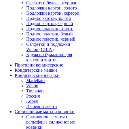
Салфетки белые ажурные
Подложки картон, золото
Подложки картон, серебро
Поднос картон, золото
Поднос картон, черный
Поднос пластик, золото
Поднос пластик, белый
Поднос пластик, черный
Салфетки и подложки
Wilton (США)
Кружево бумажное для
кексов и тортов
Противни кондитерские
Кондитерские мешки
Кондитерские насадки
Martellato
Wilton
Тюльпан
Россия
Корея
Из белой жести
Силиконовые маты и коврики
Силиконовые маты и
рельефные силиконовые
коврики