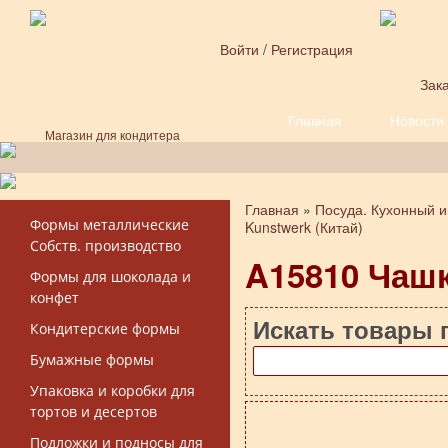
Перейти к основному содержанию
Войти
/
Регистрация
Зака
Главная
Новости
Форма поиска
Магазин для кондитера
Главная
»
Посуда. Кухонный и
Вы здесь
Формы металлические
Kunstwerk (Китай)
Собств. производство
A15810 Чаш
Формы для шоколада и
конфет
Искать товары 
Кондитерские формы
Бумажные формы
Упаковка и коробки для
тортов и десертов
Подложки и подносы для