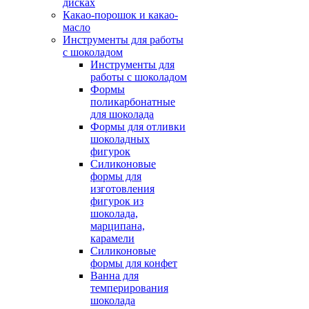
дисках
Какао-порошок и какао-
масло
Инструменты для работы
с шоколадом
Инструменты для
работы с шоколадом
Формы
поликарбонатные
для шоколада
Формы для отливки
шоколадных
фигурок
Силиконовые
формы для
изготовления
фигурок из
шоколада,
марципана,
карамели
Силиконовые
формы для конфет
Ванна для
темперирования
шоколада