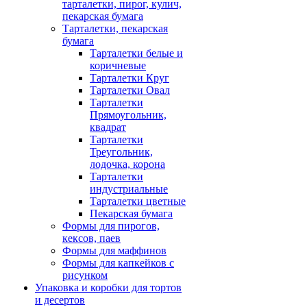
тарталетки, пирог, кулич,
пекарская бумага
Тарталетки, пекарская
бумага
Тарталетки белые и
коричневые
Тарталетки Круг
Тарталетки Овал
Тарталетки
Прямоугольник,
квадрат
Тарталетки
Треугольник,
лодочка, корона
Тарталетки
индустриальные
Тарталетки цветные
Пекарская бумага
Формы для пирогов,
кексов, паев
Формы для маффинов
Формы для капкейков с
рисунком
Упаковка и коробки для тортов
и десертов