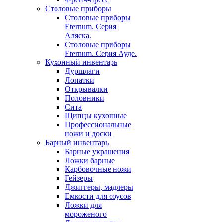
Столовые приборы
Столовые приборы
Eternum. Серия
Аляска.
Столовые приборы
Eternum. Серия Ауде.
Кухонный инвентарь
Дуршлаги
Лопатки
Открывалки
Половники
Сита
Щипцы кухонные
Профессиональные
ножи и доски
Барный инвентарь
Барные украшения
Ложки барные
Карбовочные ножи
Гейзеры
Джиггеры, мадлеры
Емкости для соусов
Ложки для
мороженого