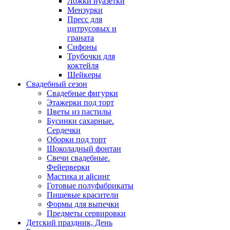
Ложки нуазетки
Мензурки
Пресс для
цитрусовых и
граната
Сифоны
Трубочки для
коктейля
Шейкеры
Свадебный сезон
Свадебные фигурки
Этажерки под торт
Цветы из пастилы
Бусинки сахарные.
Сердечки
Оборки под торт
Шоколадный фонтан
Свечи свадебные.
Фейерверки
Мастика и айсинг
Готовые полуфабрикаты
Пищевые красители
Формы для выпечки
Предметы сервировки
Детский праздник, День