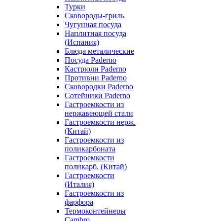
Турки
Сковороды-гриль
Чугунная посуда
Наплитная посуда
(Испания)
Блюда металические
Посуда Paderno
Кастрюли Paderno
Противни Paderno
Сковородки Paderno
Сотейники Paderno
Гастроемкости из
нержавеющей стали
Гастроемкости нерж.
(Китай)
Гастроемкости из
поликарбоната
Гастроемкости
поликарб. (Китай)
Гастроемкости
(Италия)
Гастроемкости из
фарфора
Термоконтейнеры
Cambro