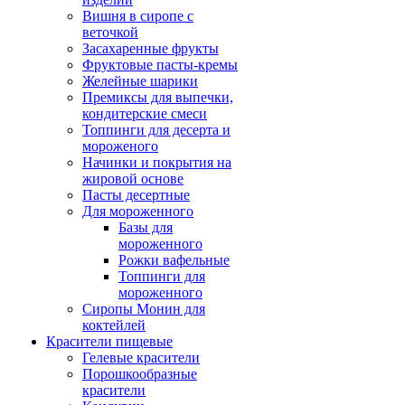
Вишня в сиропе с
веточкой
Засахаренные фрукты
Фруктовые пасты-кремы
Желейные шарики
Премиксы для выпечки,
кондитерские смеси
Топпинги для десерта и
мороженого
Начинки и покрытия на
жировой основе
Пасты десертные
Для мороженного
Базы для
мороженного
Рожки вафельные
Топпинги для
мороженного
Сиропы Монин для
коктейлей
Красители пищевые
Гелевые красители
Порошкообразные
красители