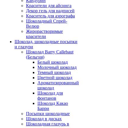
Кандурин
Красители для айсинга
Декор гель для надписей
Краситель для аэрографа
Шоколадный Спрей-
Велюр
Жирорастворимые
красители
Шоколад, шоколадные посыпки
и глазури
Шоколад Barry Callebaut
(Бельгия)
Белый шоколад
Молочный шоколад
Темный шоколад
Цветной шоколад
Ароматизированный
шоколад
Шоколад для
фонтанов
Шоколад Какао
Барри
Посыпки шоколадные
Шоколад в дисках
Шоколадная глазурь в