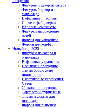
Рождения
Фигурный декор из сахара
Фигурный декор из
мармелада
Вафельные пластины
Свечи и фейерверки
Игровые комплекты
Фигурки на рождение
детей
Формы для капкейков
Формы для конфет
Новый год 202
5
Фигурки из сахара и
мармелада
Вафельные украшения
Посыпки новогодние
Ленты бордюрные
новогодние
Пластиковые украшения.
Свечи
Упаковка новогодняя
Тарталетки фуршетные
Листы и формы для
шоколада
Формы для выпечки