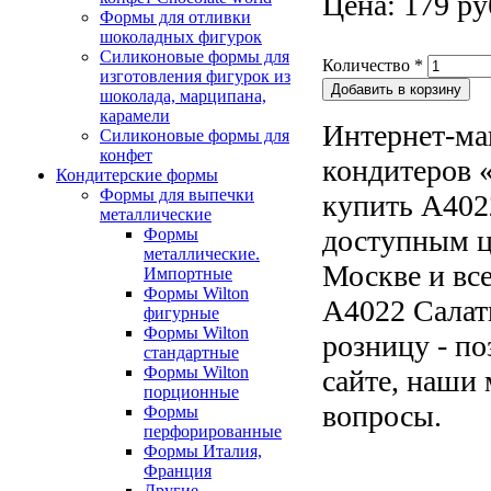
Цена: 179 ру
Формы для отливки
шоколадных фигурок
Силиконовые формы для
Количество
*
изготовления фигурок из
шоколада, марципана,
карамели
Интернет-ма
Силиконовые формы для
конфет
кондитеров «
Кондитерские формы
Формы для выпечки
купить A402
металлические
доступным ц
Формы
металлические.
Москве и все
Импортные
Формы Wilton
A4022 Салат
фигурные
Формы Wilton
розницу - по
стандартные
Формы Wilton
сайте, наши 
порционные
вопросы.
Формы
перфорированные
Формы Италия,
Франция
Другие