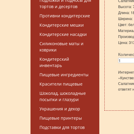
Подложки и подносы для
Салатник
тортов и десертов
Высота: 7
Длина: 18
Противни кондитерские
Ширина: 
Цвет: бе
Кондитерские мешки
Материа
Кондитерские насадки
Производ
Цена: 31
Силиконовые маты и
коврики
Количе
Кондитерский
инвентарь
Интернет
Пищевые ингредиенты
«Кунстве
Салатник
Красители пищевые
ответят 
Шоколад, шоколадные
посыпки и глазури
Украшения и декор
Пищевые принтеры
Подставки для тортов