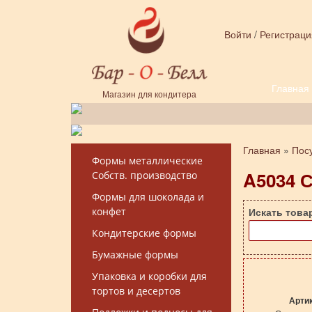
Перейти к основному содержанию
Войти
/
Регистраци
Главная
Форма поиска
Магазин для кондитера
Главная
»
Пос
Вы здесь
Формы металлические
A5034 
Собств. производство
Формы для шоколада и
конфет
Искать това
Кондитерские формы
Бумажные формы
Упаковка и коробки для
тортов и десертов
Арти