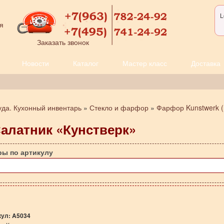
L
я
Заказать звонок
Новости
Каталог
Мастер класс
Доставка
уда. Кухонный инвентарь
»
Стекло и фарфор
»
Фарфор Kunstwerk (
Салатник «Кунстверк»
ры по артикулу
кул:
A5034