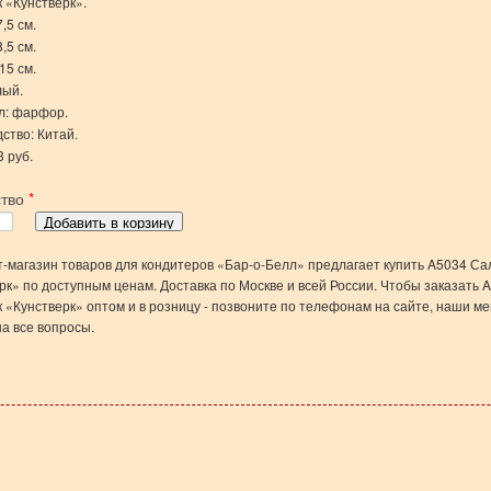
 «Кунстверк».
,5 см.
,5 см.
15 см.
лый.
л: фарфор.
ство: Китай.
3 руб.
ство
*
-магазин товаров для кондитеров «Бар-о-Белл» предлагает купить A5034 Са
рк» по доступным ценам. Доставка по Москве и всей России. Чтобы заказать 
 «Кунстверк» оптом и в розницу - позвоните по телефонам на сайте, наши 
на все вопросы.