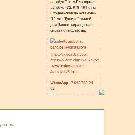
автобус Т от м.Планерная;
автобус 432, 678, 199 от м.
Сходненская до остановки
"13 мкр. Тушина", жилой
дом башня, серая дверь
справа от подъезда.
sale@barobell.ru
bar.o.bell@gmail.com
https://vk.com/barobell
https://vk.com/club124591753
www.instagram.com
/bar.o.bell/?hl=ru
WhatsApp
+7 963 782-24-
92
вующих.