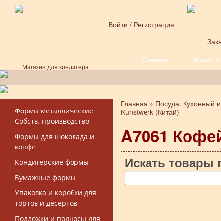
Перейти к основному содержанию
Войти
/
Регистрация
Зака
Главная
Новости
Форма поиска
Магазин для кондитера
Главная
»
Посуда. Кухонный и
Вы здесь
Формы металлические
Kunstwerk (Китай)
Собств. производство
A7061 Кофе
Формы для шоколада и
конфет
Искать товары 
Кондитерские формы
Бумажные формы
Упаковка и коробки для
тортов и десертов
Подложки и подносы для