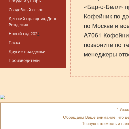
Посуда и утварь
«Бар-о-Белл» п
Свадебный сезон
Кофейник по до
Детский праздник, День
по Москве и вс
Рождения
A7061 Кофейник
Новый год 202
5
Пасха
позвоните по т
Другие праздники
менеджеры отве
Производители
* Ува
Обращаем Ваше внимание, что цен
Точную стоимость и нал