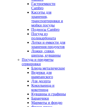
Гастроемкости
Cambro
Кассеты для
хранения,
транспортировки и
мойки посуды
Подносы Cambro
Посуда из
поликарбоната
Лотки и емкости для
хранения продуктов
Ложки, совки,
щипцы, кувшины
Посуда и предметы
сервировки
Блюда металические
Ведерки для
шампанского
Для десерта
Кокильница и
кокотница
Кувшины и графины
Баранчики
Мармиты и фондю
Френч-пресс