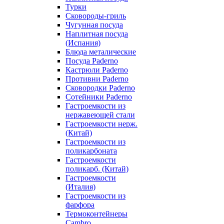
Турки
Сковороды-гриль
Чугунная посуда
Наплитная посуда
(Испания)
Блюда металические
Посуда Paderno
Кастрюли Paderno
Противни Paderno
Сковородки Paderno
Сотейники Paderno
Гастроемкости из
нержавеющей стали
Гастроемкости нерж.
(Китай)
Гастроемкости из
поликарбоната
Гастроемкости
поликарб. (Китай)
Гастроемкости
(Италия)
Гастроемкости из
фарфора
Термоконтейнеры
Cambro