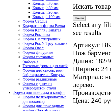
Кольца, h70 мм
Искать това
Кольца, h80 мм
Кольца, h90 мм
Кольца, h100 мм
Форма Сердце
Select any fil
Квадратная форма Рамка
Форма Капля / Запятая
see results
Форма Ромашка
Форма Шестигранник
Артикул:
BK
Форма Ромб, Треугольник
Форма Овал
Нож барменс
Формы фигурные
Формы составные
Длина:
182/
(наборы)
Тостовые формы для хлеба
Ширина: 24 
Формы для кексов, ром-
баб, тарталеток. Конусы.
Материал: н
Формы раздвижные
дерево.
Формы с дном из
углеродистой стали
Производст
Формы для шоколада и конфет
Формы поликарбонатные
Цена: 240 ру
для шоколада
Формы для шоколадных
конфет Сhocolate world