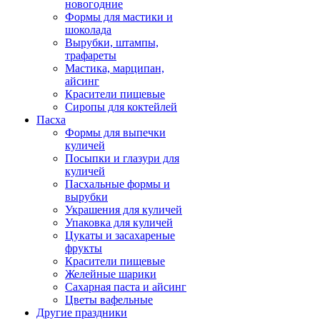
новогодние
Формы для мастики и
шоколада
Вырубки, штампы,
трафареты
Мастика, марципан,
айсинг
Красители пищевые
Сиропы для коктейлей
Пасха
Формы для выпечки
куличей
Посыпки и глазури для
куличей
Пасхальные формы и
вырубки
Украшения для куличей
Упаковка для куличей
Цукаты и засахареные
фрукты
Красители пищевые
Желейные шарики
Сахарная паста и айсинг
Цветы вафельные
Другие праздники