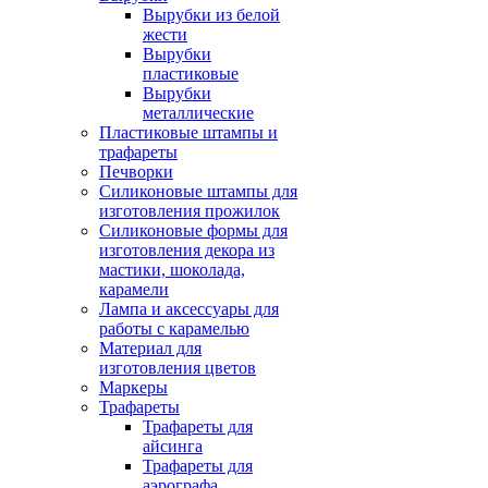
Вырубки из белой
жести
Вырубки
пластиковые
Вырубки
металлические
Пластиковые штампы и
трафареты
Печворки
Силиконовые штампы для
изготовления прожилок
Силиконовые формы для
изготовления декора из
мастики, шоколада,
карамели
Лампа и аксессуары для
работы с карамелью
Материал для
изготовления цветов
Маркеры
Трафареты
Трафареты для
айсинга
Трафареты для
аэрографа