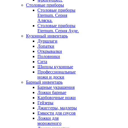
Столовые приборы
Столовые приборы
Eternum. Серия
Аляска.
Столовые приборы
Eternum. Серия Ауде.
Кухонный инвентарь
Дуршлаги
Лопатки
Открывалки
Половники
Сита
Щипцы кухонные
Профессиональные
ножи и доски
Барный инвентарь
Барные украшения
Ложки барные
Карбовочные ножи
Гейзеры
Джиггеры, мадлеры
Емкости для соусов
Ложки для
мороженого