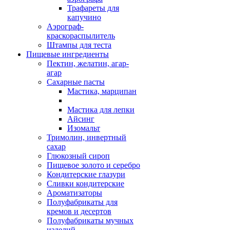
Трафареты для
капучино
Аэрограф-
краскораспылитель
Штампы для теста
Пищевые ингредиенты
Пектин, желатин, агар-
агар
Сахарные пасты
Мастика, марципан
Мастика для лепки
Айсинг
Изомальт
Тримолин, инвертный
сахар
Глюкозный сироп
Пищевое золото и серебро
Кондитерские глазури
Сливки кондитерские
Ароматизаторы
Полуфабрикаты для
кремов и десертов
Полуфабрикаты мучных
изделий