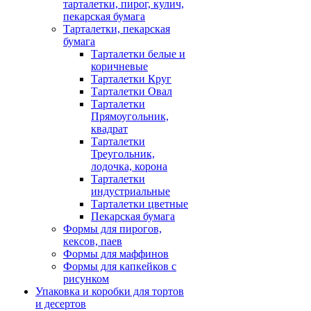
тарталетки, пирог, кулич,
пекарская бумага
Тарталетки, пекарская
бумага
Тарталетки белые и
коричневые
Тарталетки Круг
Тарталетки Овал
Тарталетки
Прямоугольник,
квадрат
Тарталетки
Треугольник,
лодочка, корона
Тарталетки
индустриальные
Тарталетки цветные
Пекарская бумага
Формы для пирогов,
кексов, паев
Формы для маффинов
Формы для капкейков с
рисунком
Упаковка и коробки для тортов
и десертов