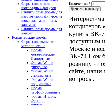
Формы для отливки
Количество
*
шоколадных фигурок
Силиконовые формы для
изготовления фигурок из
Интернет-ма
шоколада, марципана,
кондитеров «
карамели
Силиконовые формы для
купить BK-7
конфет
Кондитерские формы
доступным ц
Формы для выпечки
металлические
Москве и все
Формы
металлические.
BK-74 Нож б
Импортные
розницу - по
Формы Wilton
фигурные
сайте, наши 
Формы Wilton
стандартные
вопросы.
Формы Wilton
порционные
Формы
перфорированные
Формы Италия,
Франция
Другие