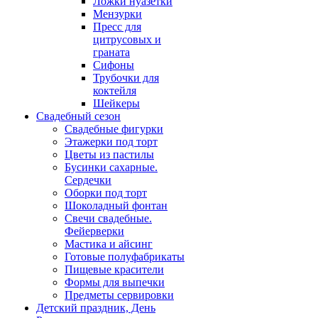
Ложки нуазетки
Мензурки
Пресс для
цитрусовых и
граната
Сифоны
Трубочки для
коктейля
Шейкеры
Свадебный сезон
Свадебные фигурки
Этажерки под торт
Цветы из пастилы
Бусинки сахарные.
Сердечки
Оборки под торт
Шоколадный фонтан
Свечи свадебные.
Фейерверки
Мастика и айсинг
Готовые полуфабрикаты
Пищевые красители
Формы для выпечки
Предметы сервировки
Детский праздник, День