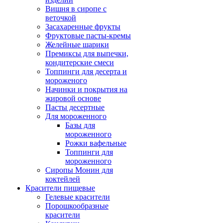
Вишня в сиропе с
веточкой
Засахаренные фрукты
Фруктовые пасты-кремы
Желейные шарики
Премиксы для выпечки,
кондитерские смеси
Топпинги для десерта и
мороженого
Начинки и покрытия на
жировой основе
Пасты десертные
Для мороженного
Базы для
мороженного
Рожки вафельные
Топпинги для
мороженного
Сиропы Монин для
коктейлей
Красители пищевые
Гелевые красители
Порошкообразные
красители