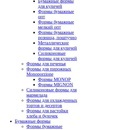
Бумажные формы
для куличей
Формы бумажные
опт
Формы бумажные
мелкий опт
Формы бумажные
розница, поштучно
Металлические
формы для куличей
Силиконовые
формы для куличей
Формы для печенья
Формы для пирожных
Monoporzione
Формы MONOP
Формы MIGNON
Силиконовые формы для
мармелада
Формы для oхлажденных
тортов и десертов
Формы для растойки
хлеба и булочек
Бумажные формы
Формы бумажные