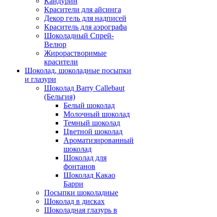
Кандурин
Красители для айсинга
Декор гель для надписей
Краситель для аэрографа
Шоколадный Спрей-
Велюр
Жирорастворимые
красители
Шоколад, шоколадные посыпки
и глазури
Шоколад Barry Callebaut
(Бельгия)
Белый шоколад
Молочный шоколад
Темный шоколад
Цветной шоколад
Ароматизированный
шоколад
Шоколад для
фонтанов
Шоколад Какао
Барри
Посыпки шоколадные
Шоколад в дисках
Шоколадная глазурь в