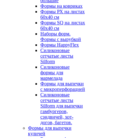
большие
Формы на ковриках
Формы РХ на листах
60х40 см
Формы SQ на листах
60х40 см
Наборы форм.
Формы с вырубкой
Формы HappyFlex
Силиконовые
сетчатые листы
Silform
Силиконовые
формы для
мармелада
Формы для выпечки
с микроперфорацией
Силиконовые
сетчатые листы
Silform для выпечки
гамбургеров,
сэндвичей, хот-
догов, багетов.
Формы для выпечки
куличей