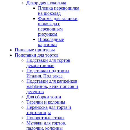
Декор для шоколада
Пленка переводилка
на шоколад
Формы для заливки
шоколада с
переводным
рисунком
Шоколадные
картинки
Пищевые принтеры
Подставки для тортов
Подставки для тортов
декоративные
Подставки под торты
Италия. Под заказ.
Подставки для капкейков,
маффинов, кейк-попсов и
десертов
Для сборки торта
Тарелки и колонны
Переноска для торта и
тортовницы
Поворотные столы
Муляжи для тортов,
палочки, колонны