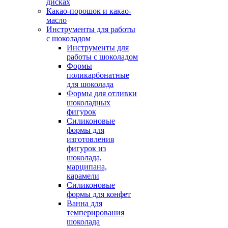
дисках
Какао-порошок и какао-
масло
Инструменты для работы
с шоколадом
Инструменты для
работы с шоколадом
Формы
поликарбонатные
для шоколада
Формы для отливки
шоколадных
фигурок
Силиконовые
формы для
изготовления
фигурок из
шоколада,
марципана,
карамели
Силиконовые
формы для конфет
Ванна для
темперирования
шоколада