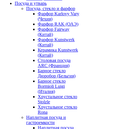
Посуда и утварь
Посуда, стекло и фарфор
Фарфор Karlovy Vary
(Чехия)
Фарфор RAK (ОАЭ)
Фарфор Fairway
(Китай)
Фарфор Kunstwerk
(Китай)
Керамика Kunstwerk
(Китай)
Столовая посуда
ARC (Франция)
Барное стекло
Дюробор (Бельгия)
Барное стекло
Bormioli Luigi
(Италия)
Хрустальное стекло
Stolzle
Хрустальное стекло
Rona
Наплитная посуда и
гастроемкости
Наплитная посуда