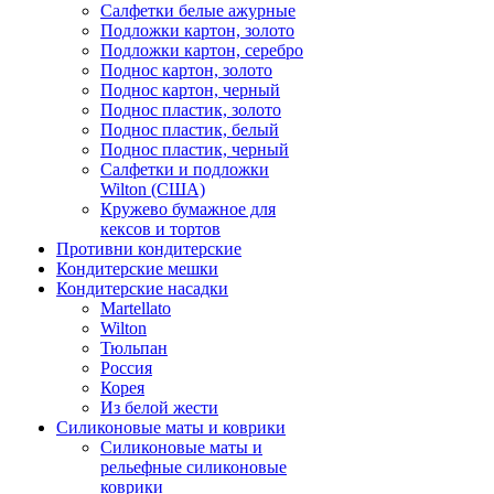
Салфетки белые ажурные
Подложки картон, золото
Подложки картон, серебро
Поднос картон, золото
Поднос картон, черный
Поднос пластик, золото
Поднос пластик, белый
Поднос пластик, черный
Салфетки и подложки
Wilton (США)
Кружево бумажное для
кексов и тортов
Противни кондитерские
Кондитерские мешки
Кондитерские насадки
Martellato
Wilton
Тюльпан
Россия
Корея
Из белой жести
Силиконовые маты и коврики
Силиконовые маты и
рельефные силиконовые
коврики