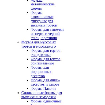
металлические
формы
Формы
алюминиевые
фигурные для
заказных тортов
Формы для выпечки
из нерж. и черной
стали, противни
Формы для муссовых
тортов и мороженого
Формы для тортов
стандартные
Формы для тортов
оригинальные
Формы для
порционных
десертов
Формы для мини-
десертов и декора
Формы Павони
Силиконовые формы для
выпечки и заморозки
Формы одиночные