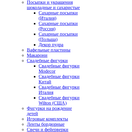
Посыпки и украшения
шоколадные и сахаристые
Сахарные посыпки
(Италия)
Сахарные посыпки
(Россия)
Сахарные посыпки
(Польша)
Декор пудра
Вафельные пластины
Макарони
Свадебные фигурки
Свадебные фигурки
Modecor
Свадебные фигурки
Китай
Свадебные фигурки
Италия
Свадебные фигурки
Wilton (США)
Фигурки на рождение
детей
Игровые комплекты
Ленты бордюрные
Свечи и фейерверки