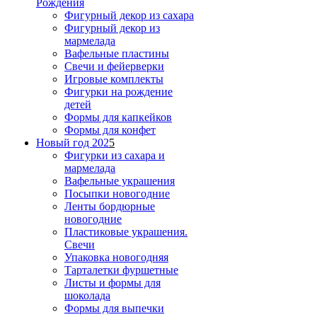
Рождения
Фигурный декор из сахара
Фигурный декор из
мармелада
Вафельные пластины
Свечи и фейерверки
Игровые комплекты
Фигурки на рождение
детей
Формы для капкейков
Формы для конфет
Новый год 202
5
Фигурки из сахара и
мармелада
Вафельные украшения
Посыпки новогодние
Ленты бордюрные
новогодние
Пластиковые украшения.
Свечи
Упаковка новогодняя
Тарталетки фуршетные
Листы и формы для
шоколада
Формы для выпечки