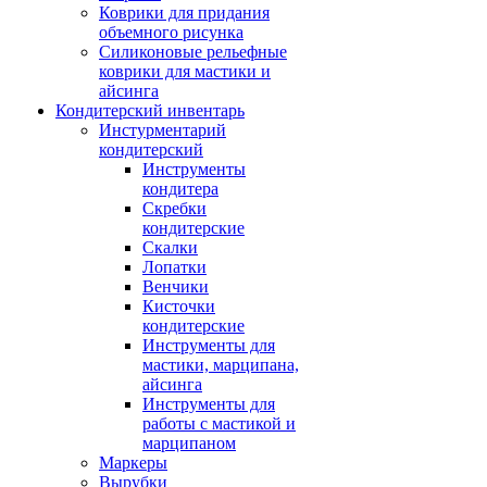
Коврики для придания
объемного рисунка
Силиконовые рельефные
коврики для мастики и
айсинга
Кондитерский инвентарь
Инстурментарий
кондитерский
Инструменты
кондитера
Скребки
кондитерские
Скалки
Лопатки
Венчики
Кисточки
кондитерские
Инструменты для
мастики, марципана,
айсинга
Инструменты для
работы с мастикой и
марципаном
Маркеры
Вырубки