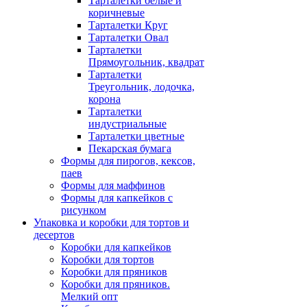
Тарталетки белые и
коричневые
Тарталетки Круг
Тарталетки Овал
Тарталетки
Прямоугольник, квадрат
Тарталетки
Треугольник, лодочка,
корона
Тарталетки
индустриальные
Тарталетки цветные
Пекарская бумага
Формы для пирогов, кексов,
паев
Формы для маффинов
Формы для капкейков с
рисунком
Упаковка и коробки для тортов и
десертов
Коробки для капкейков
Коробки для тортов
Коробки для пряников
Коробки для пряников.
Мелкий опт