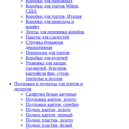
Коробки для пирожных
Коробки для тортов Wilton,
США
Коробки для тортов, Италия
Коробки для шоколада и
конфет
Ленты для перевязки коробок
Пакеты для сладостей
Стружка бумажная
декоративная
Переноски для тортов
Коробки для куличей
Упаковка для лапши,
сэндвичей, бургеров,
картофеля фри, супов,
тортильи и роллов
Подложки и подносы для тортов и
десертов
Салфетки белые ажурные
Подложки картон, золото
Подложки картон, серебро
Поднос картон, золото
Поднос картон, черный
Поднос пластик, золото
Поднос пластик, белый