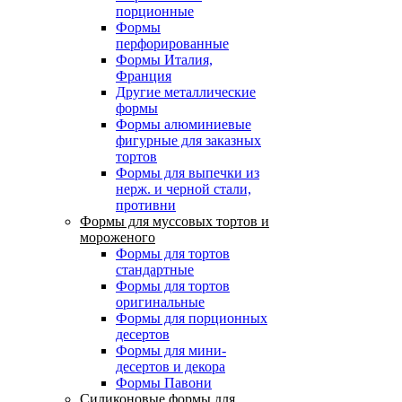
порционные
Формы
перфорированные
Формы Италия,
Франция
Другие металлические
формы
Формы алюминиевые
фигурные для заказных
тортов
Формы для выпечки из
нерж. и черной стали,
противни
Формы для муссовых тортов и
мороженого
Формы для тортов
стандартные
Формы для тортов
оригинальные
Формы для порционных
десертов
Формы для мини-
десертов и декора
Формы Павони
Силиконовые формы для