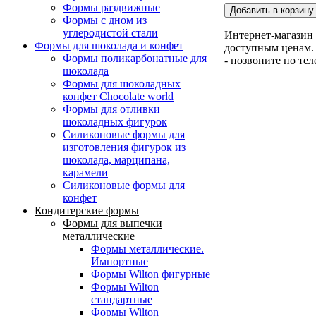
Формы раздвижные
Формы с дном из
углеродистой стали
Интернет-магазин 
Формы для шоколада и конфет
доступным ценам. 
Формы поликарбонатные для
- позвоните по те
шоколада
Формы для шоколадных
конфет Сhocolate world
Формы для отливки
шоколадных фигурок
Силиконовые формы для
изготовления фигурок из
шоколада, марципана,
карамели
Силиконовые формы для
конфет
Кондитерские формы
Формы для выпечки
металлические
Формы металлические.
Импортные
Формы Wilton фигурные
Формы Wilton
стандартные
Формы Wilton