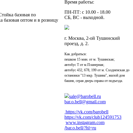
Время работы:
ПН-ПТ: с 10.00 - 18.00
Стойка базовая по
СБ, ВС - выходной.
а базовая оптом и в розницу
г. Москва, 2-ой Тушинский
проезд, д. 2.
Как добраться:
пешком 15 мин. от м. Тушинская;
автобус Т от м.Планерная;
автобус 432, 678, 199 от м. Сходненская до
остановки "13 мкр. Тушина", жилой дом
башня, серая дверь справа от подъезда.
sale@barobell.ru
bar.o.bell@gmail.com
https://vk.com/barobell
https://vk.com/club124591753
www.instagram.com
/bar.o.bell/?hl=ru