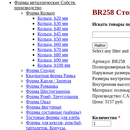
Формы металлические Собств.
Вы здесь
производство
BR258 Сто
Форма Кольцо
Кольца, h20 мм
Кольца, h30 мм
Искать товары п
Кольца, h40 мм
Кольца, h45 мм
Кольца, h50 мм
Кольца, h60 мм
Кольца, h70 мм
Select any filter and
Кольца, h80 мм
Кольца, h90 мм
Артикул:
BR258
Кольца, h100 мм
Полноразмерная ба
Форма Сердце
Наружные размеры
Квадратная форма Рамка
Размеры внутренне
Форма Капля / Запятая
Внутренняя высота
Форма Ромашка
Материал: поликар
Форма Шестигранник
Производство: 
Форма Ромб, Треугольник
Цена: 3157 руб.
Форма Овал
Формы фигурные
Формы составные (наборы)
Тостовые формы для хлеба
Количество
*
Формы для кексов, ром-баб,
тарталеток. Конусы.