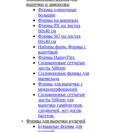
выпечки и заморозки
Формы одиночные
большие
Формы на ковриках
Формы РХ на листах
60х40 см
Формы SQ на листах
60х40 см
Наборы форм. Формы с
вырубкой
Формы HappyFlex
Силиконовые сетчатые
листы Silform
Силиконовые формы для
мармелада
Формы для выпечки с
микроперфорацией
Силиконовые сетчатые
листы Silform для
выпечки гамбургеров,
сэндвичей, хот-догов,
багетов.
Формы для выпечки куличей
Бумажные формы для
куличей