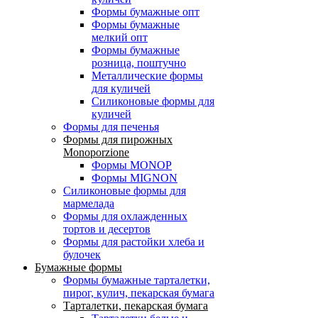
Формы бумажные опт
Формы бумажные
мелкий опт
Формы бумажные
розница, поштучно
Металлические формы
для куличей
Силиконовые формы для
куличей
Формы для печенья
Формы для пирожных
Monoporzione
Формы MONOP
Формы MIGNON
Силиконовые формы для
мармелада
Формы для oхлажденных
тортов и десертов
Формы для растойки хлеба и
булочек
Бумажные формы
Формы бумажные тарталетки,
пирог, кулич, пекарская бумага
Тарталетки, пекарская бумага