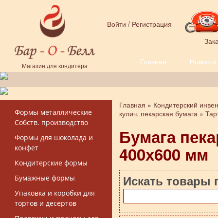
Перейти к основному содержанию
Войти
/
Регистрация
Зака
Главная
Новости
Форма поиска
Магазин для кондитера
Главная
»
Кондитерский инве
Вы здесь
Формы металлические
кулич, пекарская бумага
»
Тар
Собств. производство
Бумага пека
Формы для шоколада и
400х600 мм
конфет
Кондитерские формы
Искать товары 
Бумажные формы
Упаковка и коробки для
тортов и десертов