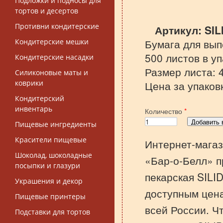
Подложки и подносы для
тортов и десертов
Противни кондитерские
Артикул:
SIL
Бумага для вып
Кондитерские мешки
500 листов в уп
Кондитерские насадки
Размер листа: 
Силиконовые маты и
коврики
Цена за упаковк
Кондитерский
инвентарь
Количество
*
Пищевые ингредиенты
Красители пищевые
Интернет-магаз
Шоколад, шоколадные
«Бар-о-Белл» п
посыпки и глазури
пекарская SILI
Украшения и декор
доступным цена
Пищевые принтеры
всей России. Ч
Подставки для тортов