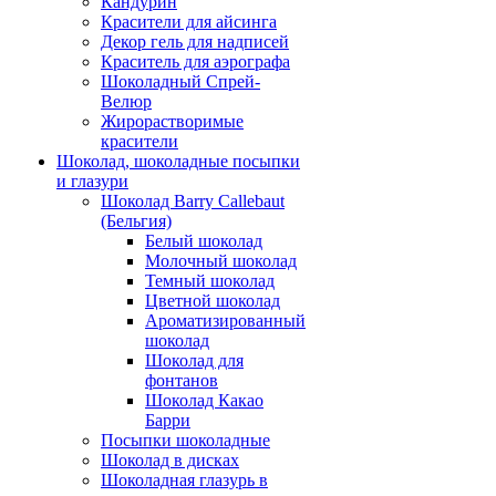
Кандурин
Красители для айсинга
Декор гель для надписей
Краситель для аэрографа
Шоколадный Спрей-
Велюр
Жирорастворимые
красители
Шоколад, шоколадные посыпки
и глазури
Шоколад Barry Callebaut
(Бельгия)
Белый шоколад
Молочный шоколад
Темный шоколад
Цветной шоколад
Ароматизированный
шоколад
Шоколад для
фонтанов
Шоколад Какао
Барри
Посыпки шоколадные
Шоколад в дисках
Шоколадная глазурь в