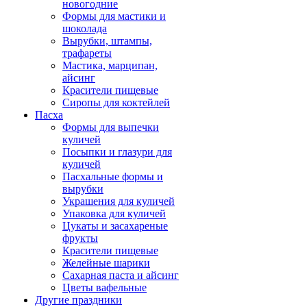
новогодние
Формы для мастики и
шоколада
Вырубки, штампы,
трафареты
Мастика, марципан,
айсинг
Красители пищевые
Сиропы для коктейлей
Пасха
Формы для выпечки
куличей
Посыпки и глазури для
куличей
Пасхальные формы и
вырубки
Украшения для куличей
Упаковка для куличей
Цукаты и засахареные
фрукты
Красители пищевые
Желейные шарики
Сахарная паста и айсинг
Цветы вафельные
Другие праздники