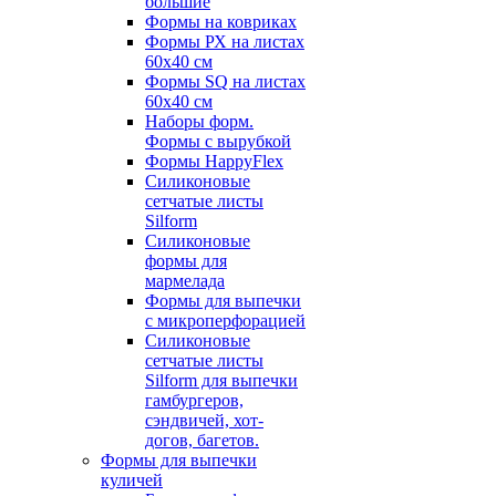
большие
Формы на ковриках
Формы РХ на листах
60х40 см
Формы SQ на листах
60х40 см
Наборы форм.
Формы с вырубкой
Формы HappyFlex
Силиконовые
сетчатые листы
Silform
Силиконовые
формы для
мармелада
Формы для выпечки
с микроперфорацией
Силиконовые
сетчатые листы
Silform для выпечки
гамбургеров,
сэндвичей, хот-
догов, багетов.
Формы для выпечки
куличей