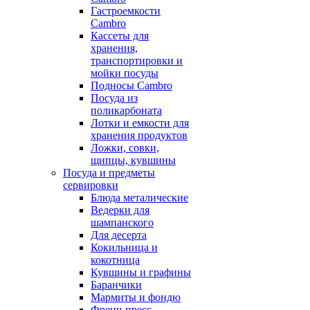
Гастроемкости
Cambro
Кассеты для
хранения,
транспортировки и
мойки посуды
Подносы Cambro
Посуда из
поликарбоната
Лотки и емкости для
хранения продуктов
Ложки, совки,
щипцы, кувшины
Посуда и предметы
сервировки
Блюда металические
Ведерки для
шампанского
Для десерта
Кокильница и
кокотница
Кувшины и графины
Баранчики
Мармиты и фондю
Френч-пресс