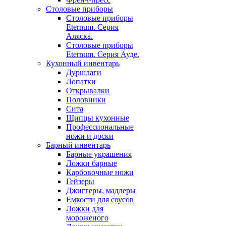
Столовые приборы
Столовые приборы
Eternum. Серия
Аляска.
Столовые приборы
Eternum. Серия Ауде.
Кухонный инвентарь
Дуршлаги
Лопатки
Открывалки
Половники
Сита
Щипцы кухонные
Профессиональные
ножи и доски
Барный инвентарь
Барные украшения
Ложки барные
Карбовочные ножи
Гейзеры
Джиггеры, мадлеры
Емкости для соусов
Ложки для
мороженого