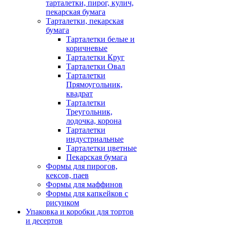
тарталетки, пирог, кулич,
пекарская бумага
Тарталетки, пекарская
бумага
Тарталетки белые и
коричневые
Тарталетки Круг
Тарталетки Овал
Тарталетки
Прямоугольник,
квадрат
Тарталетки
Треугольник,
лодочка, корона
Тарталетки
индустриальные
Тарталетки цветные
Пекарская бумага
Формы для пирогов,
кексов, паев
Формы для маффинов
Формы для капкейков с
рисунком
Упаковка и коробки для тортов
и десертов