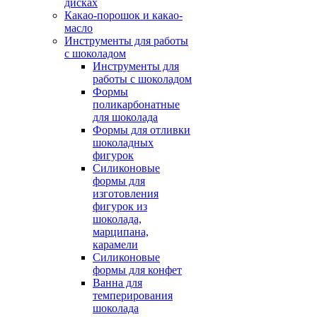
дисках
Какао-порошок и какао-
масло
Инструменты для работы
с шоколадом
Инструменты для
работы с шоколадом
Формы
поликарбонатные
для шоколада
Формы для отливки
шоколадных
фигурок
Силиконовые
формы для
изготовления
фигурок из
шоколада,
марципана,
карамели
Силиконовые
формы для конфет
Ванна для
темперирования
шоколада