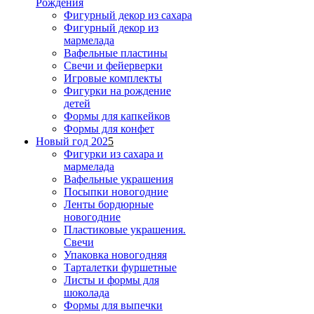
Рождения
Фигурный декор из сахара
Фигурный декор из
мармелада
Вафельные пластины
Свечи и фейерверки
Игровые комплекты
Фигурки на рождение
детей
Формы для капкейков
Формы для конфет
Новый год 202
5
Фигурки из сахара и
мармелада
Вафельные украшения
Посыпки новогодние
Ленты бордюрные
новогодние
Пластиковые украшения.
Свечи
Упаковка новогодняя
Тарталетки фуршетные
Листы и формы для
шоколада
Формы для выпечки