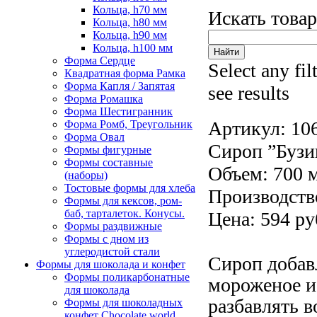
Кольца, h70 мм
Искать това
Кольца, h80 мм
Кольца, h90 мм
Кольца, h100 мм
Форма Сердце
Select any fil
Квадратная форма Рамка
Форма Капля / Запятая
see results
Форма Ромашка
Форма Шестигранник
Артикул:
10
Форма Ромб, Треугольник
Форма Овал
Сироп ”Бузи
Формы фигурные
Формы составные
Объем: 700 
(наборы)
Тостовые формы для хлеба
Производств
Формы для кексов, ром-
баб, тарталеток. Конусы.
Цена: 594 ру
Формы раздвижные
Формы с дном из
углеродистой стали
Сироп добавл
Формы для шоколада и конфет
Формы поликарбонатные
мороженое и
для шоколада
разбавлять в
Формы для шоколадных
конфет Сhocolate world