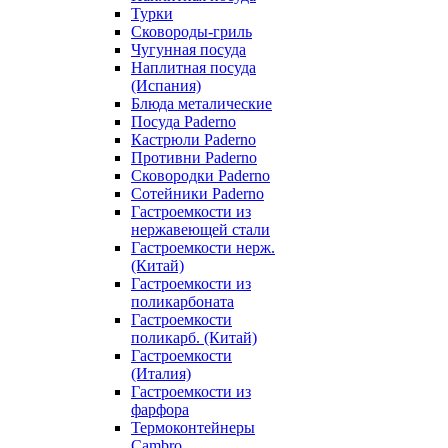
Турки
Сковороды-гриль
Чугунная посуда
Наплитная посуда
(Испания)
Блюда металические
Посуда Paderno
Кастрюли Paderno
Противни Paderno
Сковородки Paderno
Сотейники Paderno
Гастроемкости из
нержавеющей стали
Гастроемкости нерж.
(Китай)
Гастроемкости из
поликарбоната
Гастроемкости
поликарб. (Китай)
Гастроемкости
(Италия)
Гастроемкости из
фарфора
Термоконтейнеры
Cambro