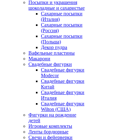
Посыпки и украшения
шоколадные и сахаристые
Сахарные посыпки
(Италия)
Сахарные посыпки
(Россия)
Сахарные посыпки
(Польша)
Декор пудра
Вафельные пластины
Макарони
Свадебные фигурки
Свадебные фигурки
Modecor
Свадебные фигурки
Китай
Свадебные фигурки
Италия
Свадебные фигурки
Wilton (США)
Фигурки на рождение
детей
Игровые комплекты
Ленты бордюрные
Свечи и фейерверки