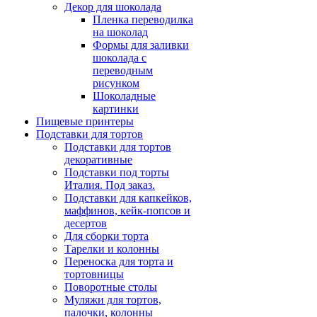
Декор для шоколада
Пленка переводилка
на шоколад
Формы для заливки
шоколада с
переводным
рисунком
Шоколадные
картинки
Пищевые принтеры
Подставки для тортов
Подставки для тортов
декоративные
Подставки под торты
Италия. Под заказ.
Подставки для капкейков,
маффинов, кейк-попсов и
десертов
Для сборки торта
Тарелки и колонны
Переноска для торта и
тортовницы
Поворотные столы
Муляжи для тортов,
палочки, колонны