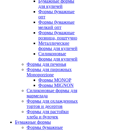
Бумажные формы
для куличей
Формы бумажные
опт
Формы бумажные
мелкий опт
Формы бумажные
розница, поштучно
Металлические
формы для куличей
Силиконовые
формы для куличей
Формы для печенья
Формы для пирожных
Monoporzione
Формы MONOP
Формы MIGNON
Силиконовые формы для
мармелада
Формы для oхлажденных
тортов и десертов
Формы для растойки
хлеба и булочек
Бумажные формы
Формы бумажные