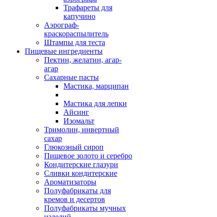
Трафареты для
капучино
Аэрограф-
краскораспылитель
Штампы для теста
Пищевые ингредиенты
Пектин, желатин, агар-
агар
Сахарные пасты
Мастика, марципан
Мастика для лепки
Айсинг
Изомальт
Тримолин, инвертный
сахар
Глюкозный сироп
Пищевое золото и серебро
Кондитерские глазури
Сливки кондитерские
Ароматизаторы
Полуфабрикаты для
кремов и десертов
Полуфабрикаты мучных
изделий