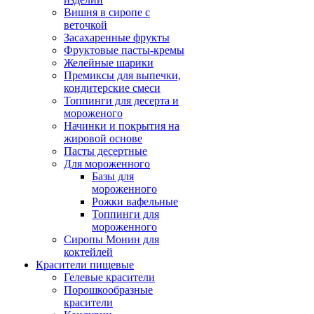
Вишня в сиропе с
веточкой
Засахаренные фрукты
Фруктовые пасты-кремы
Желейные шарики
Премиксы для выпечки,
кондитерские смеси
Топпинги для десерта и
мороженого
Начинки и покрытия на
жировой основе
Пасты десертные
Для мороженного
Базы для
мороженного
Рожки вафельные
Топпинги для
мороженного
Сиропы Монин для
коктейлей
Красители пищевые
Гелевые красители
Порошкообразные
красители