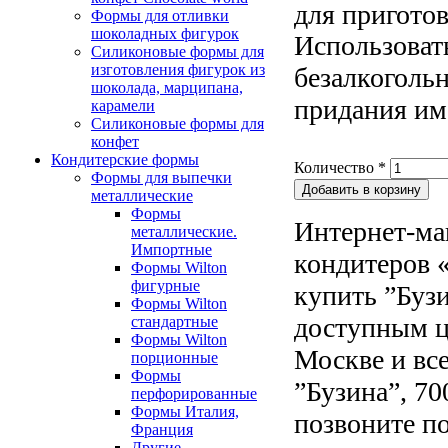
для приготов
Формы для отливки
шоколадных фигурок
Использоват
Силиконовые формы для
изготовления фигурок из
безалкоголь
шоколада, марципана,
придания им 
карамели
Силиконовые формы для
конфет
Кондитерские формы
Количество
*
Формы для выпечки
металлические
Формы
Интернет-ма
металлические.
Импортные
кондитеров «
Формы Wilton
фигурные
купить ”Бузи
Формы Wilton
доступным ц
стандартные
Формы Wilton
Москве и все
порционные
Формы
”Бузина”, 70
перфорированные
Формы Италия,
позвоните по
Франция
Другие