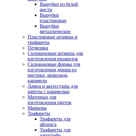
Вырубки из белой
жести
Вырубки
пластиковые
Вырубки
металлические
Пластиковые штампы и
трафареты
Печворки
Силиконовые штампы для
изготовления прожилок
Силиконовые формы для
изготовления декора из
мастики, шоколада,
карамели
Лампа и аксессуары для
работы с карамелью
Материал для
изготовления цветов
Маркеры
Трафареты
Трафареты для
айсинга
Трафареты для
аэрографа