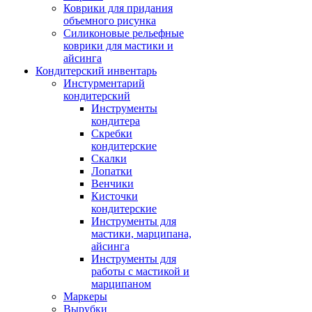
Коврики для придания
объемного рисунка
Силиконовые рельефные
коврики для мастики и
айсинга
Кондитерский инвентарь
Инстурментарий
кондитерский
Инструменты
кондитера
Скребки
кондитерские
Скалки
Лопатки
Венчики
Кисточки
кондитерские
Инструменты для
мастики, марципана,
айсинга
Инструменты для
работы с мастикой и
марципаном
Маркеры
Вырубки