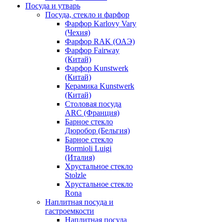
Посуда и утварь
Посуда, стекло и фарфор
Фарфор Karlovy Vary
(Чехия)
Фарфор RAK (ОАЭ)
Фарфор Fairway
(Китай)
Фарфор Kunstwerk
(Китай)
Керамика Kunstwerk
(Китай)
Столовая посуда
ARC (Франция)
Барное стекло
Дюробор (Бельгия)
Барное стекло
Bormioli Luigi
(Италия)
Хрустальное стекло
Stolzle
Хрустальное стекло
Rona
Наплитная посуда и
гастроемкости
Наплитная посуда