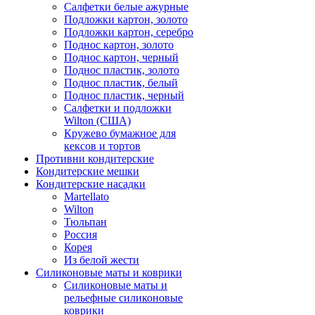
Салфетки белые ажурные
Подложки картон, золото
Подложки картон, серебро
Поднос картон, золото
Поднос картон, черный
Поднос пластик, золото
Поднос пластик, белый
Поднос пластик, черный
Салфетки и подложки
Wilton (США)
Кружево бумажное для
кексов и тортов
Противни кондитерские
Кондитерские мешки
Кондитерские насадки
Martellato
Wilton
Тюльпан
Россия
Корея
Из белой жести
Силиконовые маты и коврики
Силиконовые маты и
рельефные силиконовые
коврики