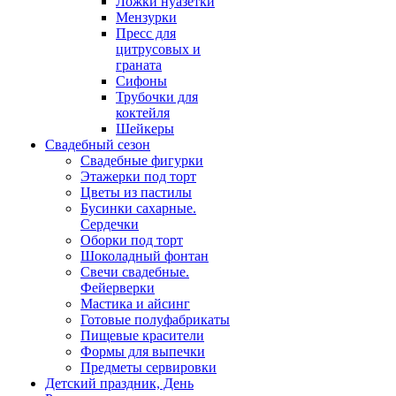
Ложки нуазетки
Мензурки
Пресс для
цитрусовых и
граната
Сифоны
Трубочки для
коктейля
Шейкеры
Свадебный сезон
Свадебные фигурки
Этажерки под торт
Цветы из пастилы
Бусинки сахарные.
Сердечки
Оборки под торт
Шоколадный фонтан
Свечи свадебные.
Фейерверки
Мастика и айсинг
Готовые полуфабрикаты
Пищевые красители
Формы для выпечки
Предметы сервировки
Детский праздник, День