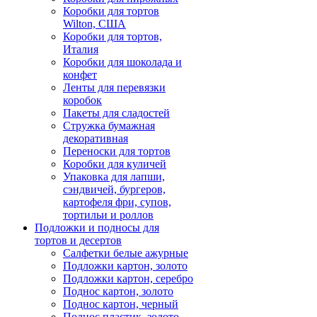
Коробки для тортов
Wilton, США
Коробки для тортов,
Италия
Коробки для шоколада и
конфет
Ленты для перевязки
коробок
Пакеты для сладостей
Стружка бумажная
декоративная
Переноски для тортов
Коробки для куличей
Упаковка для лапши,
сэндвичей, бургеров,
картофеля фри, супов,
тортильи и роллов
Подложки и подносы для
тортов и десертов
Салфетки белые ажурные
Подложки картон, золото
Подложки картон, серебро
Поднос картон, золото
Поднос картон, черный
Поднос пластик, золото