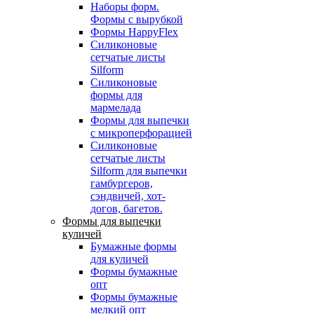
Наборы форм.
Формы с вырубкой
Формы HappyFlex
Силиконовые
сетчатые листы
Silform
Силиконовые
формы для
мармелада
Формы для выпечки
с микроперфорацией
Силиконовые
сетчатые листы
Silform для выпечки
гамбургеров,
сэндвичей, хот-
догов, багетов.
Формы для выпечки
куличей
Бумажные формы
для куличей
Формы бумажные
опт
Формы бумажные
мелкий опт