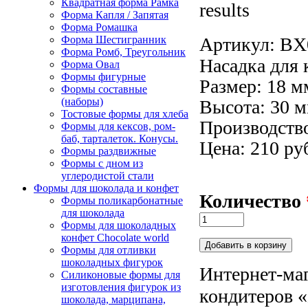
Квадратная форма Рамка
results
Форма Капля / Запятая
Форма Ромашка
Артикул:
BX
Форма Шестигранник
Форма Ромб, Треугольник
Насадка для 
Форма Овал
Формы фигурные
Размер: 18 м
Формы составные
(наборы)
Высота: 30 м
Тостовые формы для хлеба
Производство
Формы для кексов, ром-
баб, тарталеток. Конусы.
Цена: 210 ру
Формы раздвижные
Формы с дном из
углеродистой стали
Формы для шоколада и конфет
Количество
Формы поликарбонатные
для шоколада
Формы для шоколадных
конфет Сhocolate world
Формы для отливки
шоколадных фигурок
Интернет-маг
Силиконовые формы для
изготовления фигурок из
кондитеров «
шоколада, марципана,