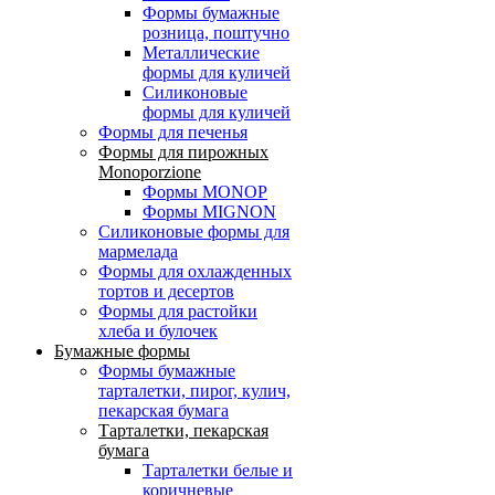
Формы бумажные
розница, поштучно
Металлические
формы для куличей
Силиконовые
формы для куличей
Формы для печенья
Формы для пирожных
Monoporzione
Формы MONOP
Формы MIGNON
Силиконовые формы для
мармелада
Формы для oхлажденных
тортов и десертов
Формы для растойки
хлеба и булочек
Бумажные формы
Формы бумажные
тарталетки, пирог, кулич,
пекарская бумага
Тарталетки, пекарская
бумага
Тарталетки белые и
коричневые