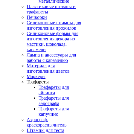
металлические
Пластиковые штампы и
трафареты
Печворки
Силиконовые штампы для
изготовления прожилок
Силиконовые формы для
изготовления декора из
мастики, шоколада,
карамели
Лампа и аксессуары для
работы с карамелью
Материал для
изготовления цветов
Маркеры
Трафареты
Трафареты для
айсинга
Трафареты для
аэрографа
Трафареты для
капучино
Аэрограф-
краскораспылитель
Штампы для теста