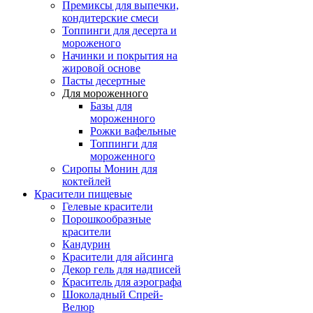
Премиксы для выпечки,
кондитерские смеси
Топпинги для десерта и
мороженого
Начинки и покрытия на
жировой основе
Пасты десертные
Для мороженного
Базы для
мороженного
Рожки вафельные
Топпинги для
мороженного
Сиропы Монин для
коктейлей
Красители пищевые
Гелевые красители
Порошкообразные
красители
Кандурин
Красители для айсинга
Декор гель для надписей
Краситель для аэрографа
Шоколадный Спрей-
Велюр