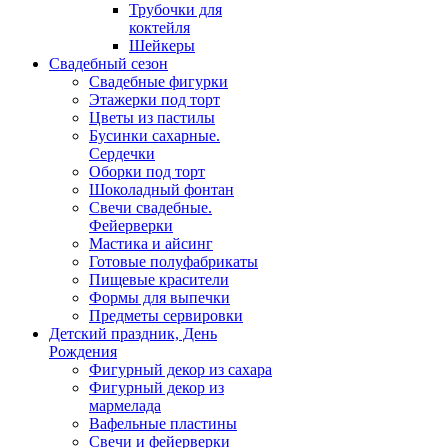
Трубочки для
коктейля
Шейкеры
Свадебный сезон
Свадебные фигурки
Этажерки под торт
Цветы из пастилы
Бусинки сахарные.
Сердечки
Оборки под торт
Шоколадный фонтан
Свечи свадебные.
Фейерверки
Мастика и айсинг
Готовые полуфабрикаты
Пищевые красители
Формы для выпечки
Предметы сервировки
Детский праздник, День
Рождения
Фигурный декор из сахара
Фигурный декор из
мармелада
Вафельные пластины
Свечи и фейерверки