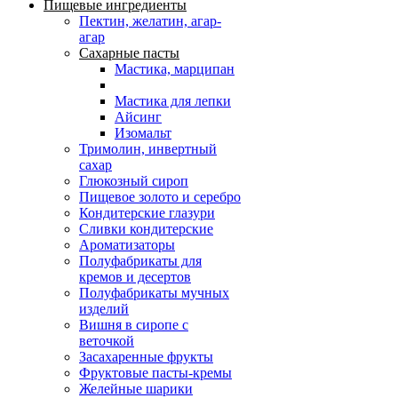
Пищевые ингредиенты
Пектин, желатин, агар-
агар
Сахарные пасты
Мастика, марципан
Мастика для лепки
Айсинг
Изомальт
Тримолин, инвертный
сахар
Глюкозный сироп
Пищевое золото и серебро
Кондитерские глазури
Сливки кондитерские
Ароматизаторы
Полуфабрикаты для
кремов и десертов
Полуфабрикаты мучных
изделий
Вишня в сиропе с
веточкой
Засахаренные фрукты
Фруктовые пасты-кремы
Желейные шарики