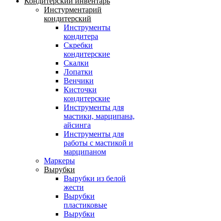
Кондитерский инвентарь
Инстурментарий
кондитерский
Инструменты
кондитера
Скребки
кондитерские
Скалки
Лопатки
Венчики
Кисточки
кондитерские
Инструменты для
мастики, марципана,
айсинга
Инструменты для
работы с мастикой и
марципаном
Маркеры
Вырубки
Вырубки из белой
жести
Вырубки
пластиковые
Вырубки