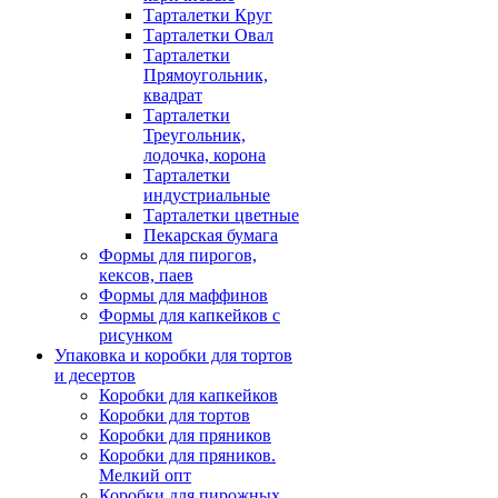
Тарталетки Круг
Тарталетки Овал
Тарталетки
Прямоугольник,
квадрат
Тарталетки
Треугольник,
лодочка, корона
Тарталетки
индустриальные
Тарталетки цветные
Пекарская бумага
Формы для пирогов,
кексов, паев
Формы для маффинов
Формы для капкейков с
рисунком
Упаковка и коробки для тортов
и десертов
Коробки для капкейков
Коробки для тортов
Коробки для пряников
Коробки для пряников.
Мелкий опт
Коробки для пирожных