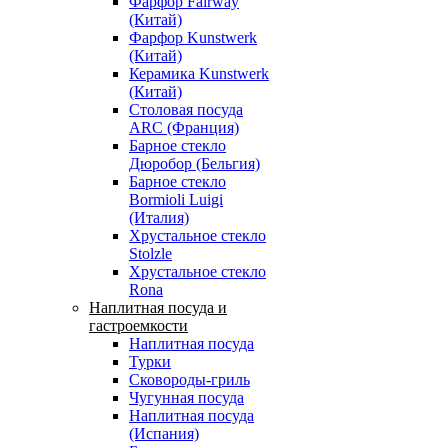
Фарфор Fairway
(Китай)
Фарфор Kunstwerk
(Китай)
Керамика Kunstwerk
(Китай)
Столовая посуда
ARC (Франция)
Барное стекло
Дюробор (Бельгия)
Барное стекло
Bormioli Luigi
(Италия)
Хрустальное стекло
Stolzle
Хрустальное стекло
Rona
Наплитная посуда и
гастроемкости
Наплитная посуда
Турки
Сковороды-гриль
Чугунная посуда
Наплитная посуда
(Испания)