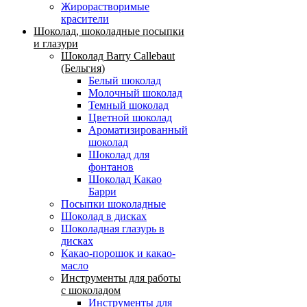
Жирорастворимые
красители
Шоколад, шоколадные посыпки
и глазури
Шоколад Barry Callebaut
(Бельгия)
Белый шоколад
Молочный шоколад
Темный шоколад
Цветной шоколад
Ароматизированный
шоколад
Шоколад для
фонтанов
Шоколад Какао
Барри
Посыпки шоколадные
Шоколад в дисках
Шоколадная глазурь в
дисках
Какао-порошок и какао-
масло
Инструменты для работы
с шоколадом
Инструменты для