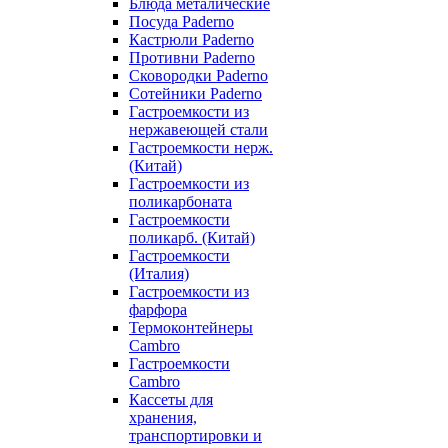
Блюда металические
Посуда Paderno
Кастрюли Paderno
Противни Paderno
Сковородки Paderno
Сотейники Paderno
Гастроемкости из
нержавеющей стали
Гастроемкости нерж.
(Китай)
Гастроемкости из
поликарбоната
Гастроемкости
поликарб. (Китай)
Гастроемкости
(Италия)
Гастроемкости из
фарфора
Термоконтейнеры
Cambro
Гастроемкости
Cambro
Кассеты для
хранения,
транспортировки и