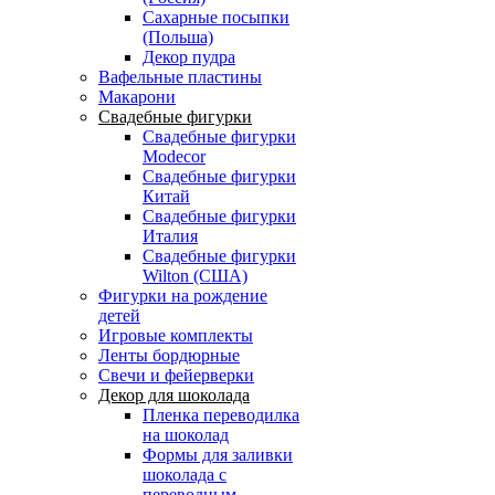
Сахарные посыпки
(Польша)
Декор пудра
Вафельные пластины
Макарони
Свадебные фигурки
Свадебные фигурки
Modecor
Свадебные фигурки
Китай
Свадебные фигурки
Италия
Свадебные фигурки
Wilton (США)
Фигурки на рождение
детей
Игровые комплекты
Ленты бордюрные
Свечи и фейерверки
Декор для шоколада
Пленка переводилка
на шоколад
Формы для заливки
шоколада с
переводным