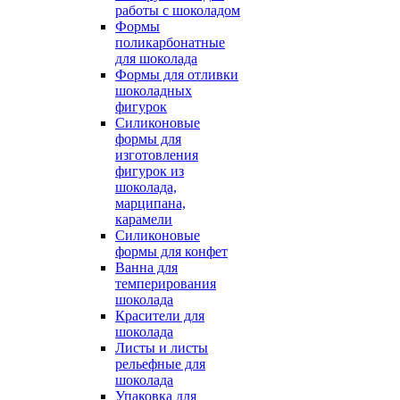
работы с шоколадом
Формы
поликарбонатные
для шоколада
Формы для отливки
шоколадных
фигурок
Силиконовые
формы для
изготовления
фигурок из
шоколада,
марципана,
карамели
Силиконовые
формы для конфет
Ванна для
темперирования
шоколада
Красители для
шоколада
Листы и листы
рельефные для
шоколада
Упаковка для