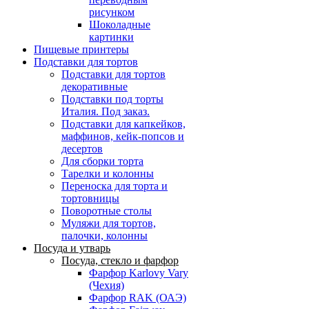
рисунком
Шоколадные
картинки
Пищевые принтеры
Подставки для тортов
Подставки для тортов
декоративные
Подставки под торты
Италия. Под заказ.
Подставки для капкейков,
маффинов, кейк-попсов и
десертов
Для сборки торта
Тарелки и колонны
Переноска для торта и
тортовницы
Поворотные столы
Муляжи для тортов,
палочки, колонны
Посуда и утварь
Посуда, стекло и фарфор
Фарфор Karlovy Vary
(Чехия)
Фарфор RAK (ОАЭ)