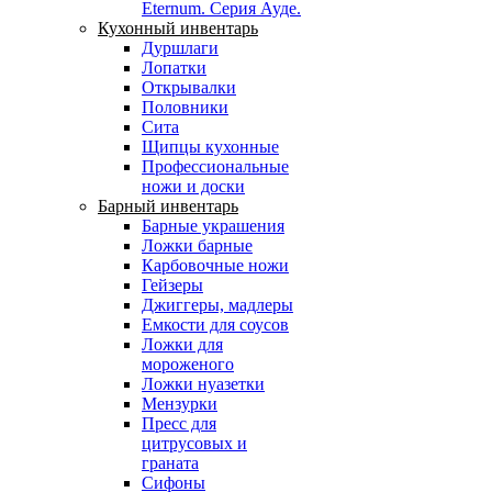
Eternum. Серия Ауде.
Кухонный инвентарь
Дуршлаги
Лопатки
Открывалки
Половники
Сита
Щипцы кухонные
Профессиональные
ножи и доски
Барный инвентарь
Барные украшения
Ложки барные
Карбовочные ножи
Гейзеры
Джиггеры, мадлеры
Емкости для соусов
Ложки для
мороженого
Ложки нуазетки
Мензурки
Пресс для
цитрусовых и
граната
Сифоны