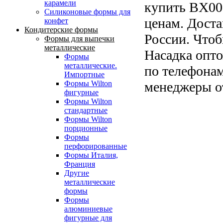
карамели
купить BX00
Силиконовые формы для
ценам. Доста
конфет
Кондитерские формы
России. Чтоб
Формы для выпечки
металлические
Насадка опто
Формы
металлические.
по телефонам
Импортные
менеджеры от
Формы Wilton
фигурные
Формы Wilton
стандартные
Формы Wilton
порционные
Формы
перфорированные
Формы Италия,
Франция
Другие
металлические
формы
Формы
алюминиевые
фигурные для