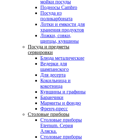
мойки посуды
Подносы Cambro
Посуда из
поликарбоната
Лотки и емкости для
хранения продуктов
Ложки, совки,
щипцы, кувшины
Посуда и предметы
сервировки
Блюда металические
Ведерки для
шампанского
Для десерта
Кокильница и
кокотница
Кувшины и графины
Баранчики
Мармиты и фондю
Френч-пресс
Столовые приборы
Столовые приборы
Eternum. Серия
Аляска.
Столовые приборы