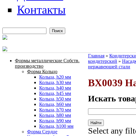
Контакты
Поиск
Форма поиска
Главная
»
Кондитерски
Формы металлические Собств.
кондитерский
»
Насадк
Вы здесь
производство
нержавеющей стали
Форма Кольцо
Кольца, h20 мм
BX0039 Н
Кольца, h30 мм
Кольца, h40 мм
Кольца, h45 мм
Искать това
Кольца, h50 мм
Кольца, h60 мм
Кольца, h70 мм
Кольца, h80 мм
Кольца, h90 мм
Кольца, h100 мм
Select any fil
Форма Сердце