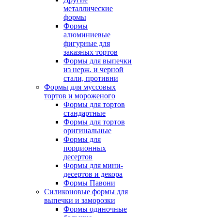
металлические
формы
Формы
алюминиевые
фигурные для
заказных тортов
Формы для выпечки
из нерж. и черной
стали, противни
Формы для муссовых
тортов и мороженого
Формы для тортов
стандартные
Формы для тортов
оригинальные
Формы для
порционных
десертов
Формы для мини-
десертов и декора
Формы Павони
Силиконовые формы для
выпечки и заморозки
Формы одиночные