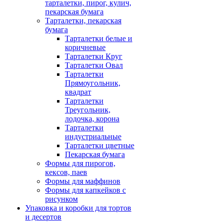
тарталетки, пирог, кулич,
пекарская бумага
Тарталетки, пекарская
бумага
Тарталетки белые и
коричневые
Тарталетки Круг
Тарталетки Овал
Тарталетки
Прямоугольник,
квадрат
Тарталетки
Треугольник,
лодочка, корона
Тарталетки
индустриальные
Тарталетки цветные
Пекарская бумага
Формы для пирогов,
кексов, паев
Формы для маффинов
Формы для капкейков с
рисунком
Упаковка и коробки для тортов
и десертов