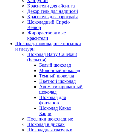
Кандурин
Красители для айсинга
Декор гель для надписей
Краситель для аэрографа
Шоколадный Спрей-
Велюр
Жирорастворимые
красители
Шоколад, шоколадные посыпки
и глазури
Шоколад Barry Callebaut
(Бельгия)
Белый шоколад
Молочный шоколад
Темный шоколад
Цветной шоколад
Ароматизированный
шоколад
Шоколад для
фонтанов
Шоколад Какао
Барри
Посыпки шоколадные
Шоколад в дисках
Шоколадная глазурь в