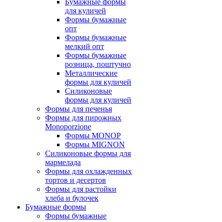
Бумажные формы
для куличей
Формы бумажные
опт
Формы бумажные
мелкий опт
Формы бумажные
розница, поштучно
Металлические
формы для куличей
Силиконовые
формы для куличей
Формы для печенья
Формы для пирожных
Monoporzione
Формы MONOP
Формы MIGNON
Силиконовые формы для
мармелада
Формы для oхлажденных
тортов и десертов
Формы для растойки
хлеба и булочек
Бумажные формы
Формы бумажные