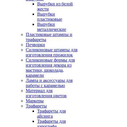
Вырубки из белой
жести
Вырубки
пластиковые
Вырубки
металлические
Пластиковые штампы и
трафареты
Печворки
Силиконовые штампы для
изготовления прожилок
Силиконовые формы для
изготовления декора из
мастики, шоколада,
карамели
Лампа и аксессуары для
работы с карамелью
Материал для
изготовления цветов
Маркеры
Трафареты
Трафареты для
айсинга
Трафареты для
аэрографа