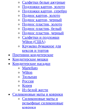
Салфетки белые ажурные
Подложки картон, золото
Подложки картон, серебро
Поднос картон, золото
Поднос картон, черный
Поднос пластик, золото
Поднос пластик, белый
Поднос пластик, черный
Салфетки и подложки
Wilton (США)
Кружево бумажное для
кексов и тортов
Противни кондитерские
Кондитерские мешки
Кондитерские насадки
Martellato
Wilton
Тюльпан
Россия
Корея
Из белой жести
Силиконовые маты и коврики
Силиконовые маты и
рельефные силиконовые
коврики