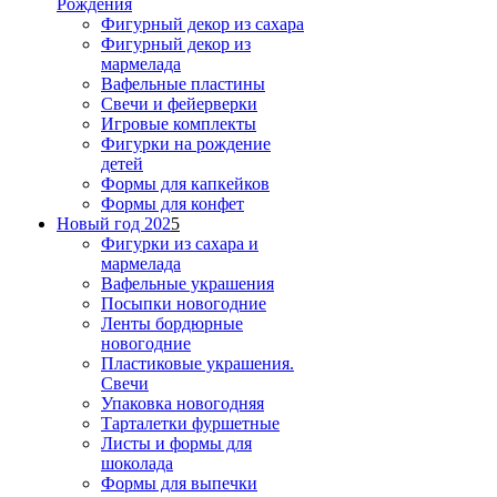
Рождения
Фигурный декор из сахара
Фигурный декор из
мармелада
Вафельные пластины
Свечи и фейерверки
Игровые комплекты
Фигурки на рождение
детей
Формы для капкейков
Формы для конфет
Новый год 202
5
Фигурки из сахара и
мармелада
Вафельные украшения
Посыпки новогодние
Ленты бордюрные
новогодние
Пластиковые украшения.
Свечи
Упаковка новогодняя
Тарталетки фуршетные
Листы и формы для
шоколада
Формы для выпечки