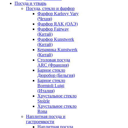
Посуда и утварь
Посуда, стекло и фарфор
Фарфор Karlovy Vary
(Чехия)
Фарфор RAK (ОАЭ)
Фарфор Fairway
(Китай)
Фарфор Kunstwerk
(Китай)
Керамика Kunstwerk
(Китай)
Столовая посуда
ARC (Франция)
Барное стекло
Дюробор (Бельгия)
Барное стекло
Bormioli Luigi
(Италия)
Хрустальное стекло
Stolzle
Хрустальное стекло
Rona
Наплитная посуда и
гастроемкости
Наплитная посуда