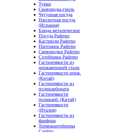
Турки
Сковороды-гриль
Чугунная посуда
Наплитная посуда
(Испания)
Блюда металические
Посуда Paderno
Кастрюли Paderno
Противни Paderno
Сковородки Paderno
Сотейники Paderno
Гастроемкости из
нержавеющей стали
Гастроемкости нерж.
(Китай)
Гастроемкости из
поликарбоната
Гастроемкости
поликарб. (Китай)
Гастроемкости
(Италия)
Гастроемкости из
фарфора
Термоконтейнеры
Cambro