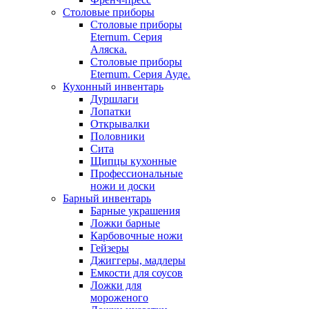
Столовые приборы
Столовые приборы
Eternum. Серия
Аляска.
Столовые приборы
Eternum. Серия Ауде.
Кухонный инвентарь
Дуршлаги
Лопатки
Открывалки
Половники
Сита
Щипцы кухонные
Профессиональные
ножи и доски
Барный инвентарь
Барные украшения
Ложки барные
Карбовочные ножи
Гейзеры
Джиггеры, мадлеры
Емкости для соусов
Ложки для
мороженого