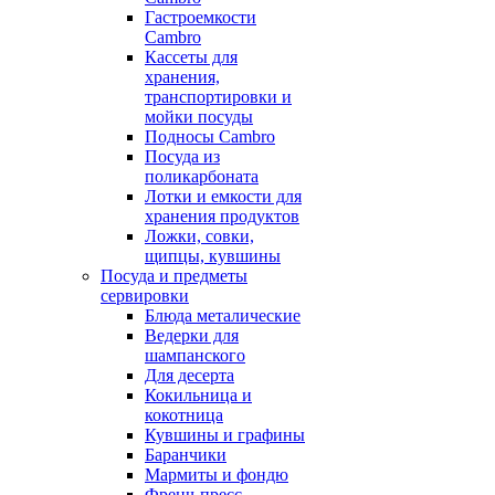
Гастроемкости
Cambro
Кассеты для
хранения,
транспортировки и
мойки посуды
Подносы Cambro
Посуда из
поликарбоната
Лотки и емкости для
хранения продуктов
Ложки, совки,
щипцы, кувшины
Посуда и предметы
сервировки
Блюда металические
Ведерки для
шампанского
Для десерта
Кокильница и
кокотница
Кувшины и графины
Баранчики
Мармиты и фондю
Френч-пресс