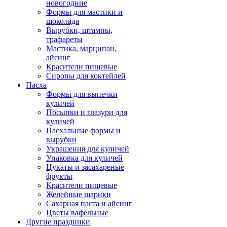
новогодние
Формы для мастики и
шоколада
Вырубки, штампы,
трафареты
Мастика, марципан,
айсинг
Красители пищевые
Сиропы для коктейлей
Пасха
Формы для выпечки
куличей
Посыпки и глазури для
куличей
Пасхальные формы и
вырубки
Украшения для куличей
Упаковка для куличей
Цукаты и засахареные
фрукты
Красители пищевые
Желейные шарики
Сахарная паста и айсинг
Цветы вафельные
Другие праздники