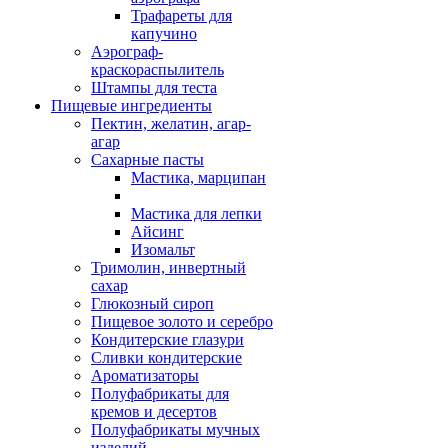
Трафареты для
капучино
Аэрограф-
краскораспылитель
Штампы для теста
Пищевые ингредиенты
Пектин, желатин, агар-
агар
Сахарные пасты
Мастика, марципан
Мастика для лепки
Айсинг
Изомальт
Тримолин, инвертный
сахар
Глюкозный сироп
Пищевое золото и серебро
Кондитерские глазури
Сливки кондитерские
Ароматизаторы
Полуфабрикаты для
кремов и десертов
Полуфабрикаты мучных
изделий