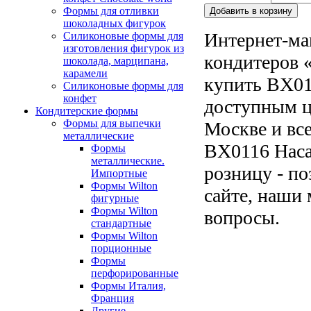
Формы для отливки
шоколадных фигурок
Интернет-ма
Силиконовые формы для
изготовления фигурок из
кондитеров «
шоколада, марципана,
карамели
купить BX01
Силиконовые формы для
конфет
доступным ц
Кондитерские формы
Формы для выпечки
Москве и все
металлические
BX0116 Насад
Формы
металлические.
розницу - по
Импортные
Формы Wilton
сайте, наши 
фигурные
Формы Wilton
вопросы.
стандартные
Формы Wilton
порционные
Формы
перфорированные
Формы Италия,
Франция
Другие