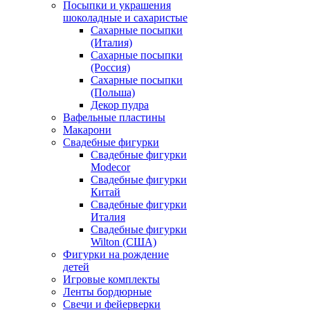
Посыпки и украшения
шоколадные и сахаристые
Сахарные посыпки
(Италия)
Сахарные посыпки
(Россия)
Сахарные посыпки
(Польша)
Декор пудра
Вафельные пластины
Макарони
Свадебные фигурки
Свадебные фигурки
Modecor
Свадебные фигурки
Китай
Свадебные фигурки
Италия
Свадебные фигурки
Wilton (США)
Фигурки на рождение
детей
Игровые комплекты
Ленты бордюрные
Свечи и фейерверки