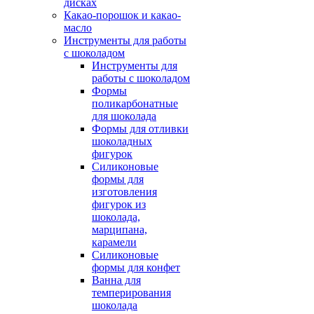
дисках
Какао-порошок и какао-
масло
Инструменты для работы
с шоколадом
Инструменты для
работы с шоколадом
Формы
поликарбонатные
для шоколада
Формы для отливки
шоколадных
фигурок
Силиконовые
формы для
изготовления
фигурок из
шоколада,
марципана,
карамели
Силиконовые
формы для конфет
Ванна для
темперирования
шоколада