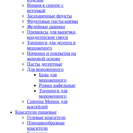
Вишня в сиропе с
веточкой
Засахаренные фрукты
Фруктовые пасты-кремы
Желейные шарики
Премиксы для выпечки,
кондитерские смеси
Топпинги для десерта и
мороженого
Начинки и покрытия на
жировой основе
Пасты десертные
Для мороженного
Базы для
мороженного
Рожки вафельные
Топпинги для
мороженного
Сиропы Монин для
коктейлей
Красители пищевые
Гелевые красители
Порошкообразные
красители