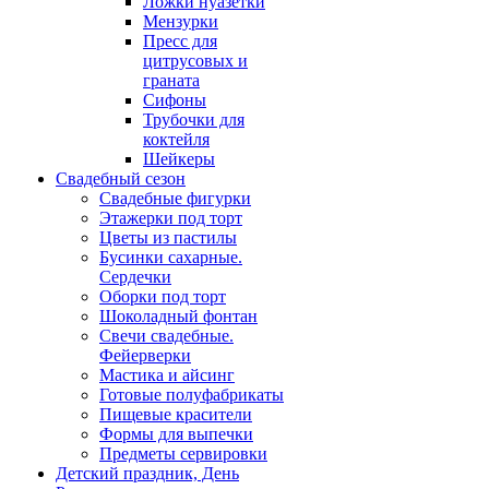
Ложки нуазетки
Мензурки
Пресс для
цитрусовых и
граната
Сифоны
Трубочки для
коктейля
Шейкеры
Свадебный сезон
Свадебные фигурки
Этажерки под торт
Цветы из пастилы
Бусинки сахарные.
Сердечки
Оборки под торт
Шоколадный фонтан
Свечи свадебные.
Фейерверки
Мастика и айсинг
Готовые полуфабрикаты
Пищевые красители
Формы для выпечки
Предметы сервировки
Детский праздник, День