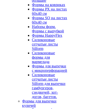
большие
Формы на ковриках
Формы РХ на листах
60х40 см
Формы SQ на листах
60х40 см
Наборы форм.
Формы с вырубкой
Формы HappyFlex
Силиконовые
сетчатые листы
Silform
Силиконовые
формы для
мармелада
Формы для выпечки
с микроперфорацией
Силиконовые
сетчатые листы
Silform для выпечки
гамбургеров,
сэндвичей, хот-
догов, багетов.
Формы для выпечки
куличей