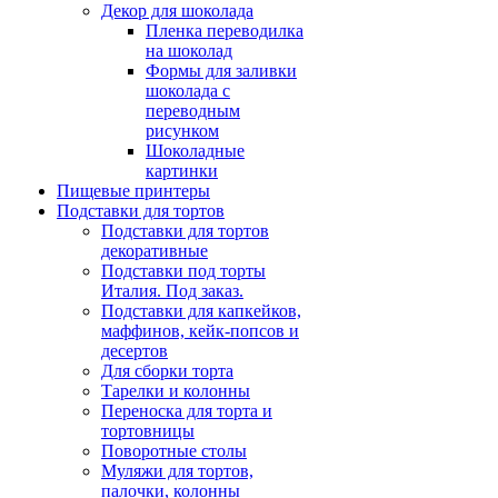
Декор для шоколада
Пленка переводилка
на шоколад
Формы для заливки
шоколада с
переводным
рисунком
Шоколадные
картинки
Пищевые принтеры
Подставки для тортов
Подставки для тортов
декоративные
Подставки под торты
Италия. Под заказ.
Подставки для капкейков,
маффинов, кейк-попсов и
десертов
Для сборки торта
Тарелки и колонны
Переноска для торта и
тортовницы
Поворотные столы
Муляжи для тортов,
палочки, колонны