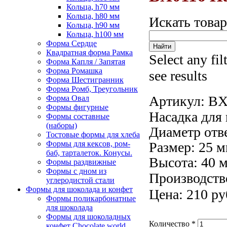
Кольца, h70 мм
Кольца, h80 мм
Искать това
Кольца, h90 мм
Кольца, h100 мм
Форма Сердце
Квадратная форма Рамка
Select any fil
Форма Капля / Запятая
Форма Ромашка
see results
Форма Шестигранник
Форма Ромб, Треугольник
Артикул:
BX
Форма Овал
Формы фигурные
Насадка для
Формы составные
(наборы)
Диаметр отве
Тостовые формы для хлеба
Формы для кексов, ром-
Размер: 25 м
баб, тарталеток. Конусы.
Высота: 40 
Формы раздвижные
Формы с дном из
Производство
углеродистой стали
Формы для шоколада и конфет
Цена: 210 ру
Формы поликарбонатные
для шоколада
Формы для шоколадных
Количество
*
конфет Сhocolate world