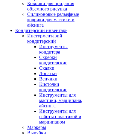
Коврики для придания
объемного рисунка
Силиконовые рельефные
коврики для мастики и
айсинга
Кондитерский инвентарь
Инстурментарий
кондитерский
Инструменты
кондитера
Скребки
кондитерские
Скалки
Лопатки
Венчики
Кисточки
кондитерские
Инструменты для
мастики, марципана,
айсинга
Инструменты для
работы с мастикой и
марципаном
Маркеры
Вырубки