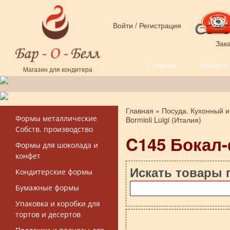
Перейти к основному содержанию
Войти
/
Регистрация
Зака
Главная
Новости
Форма поиска
Магазин для кондитера
Главная
»
Посуда. Кухонный и
Вы здесь
Формы металлические
Bormioli Luigi (Италия)
Собств. производство
C145 Бокал
Формы для шоколада и
конфет
Искать товары 
Кондитерские формы
Бумажные формы
Упаковка и коробки для
тортов и десертов