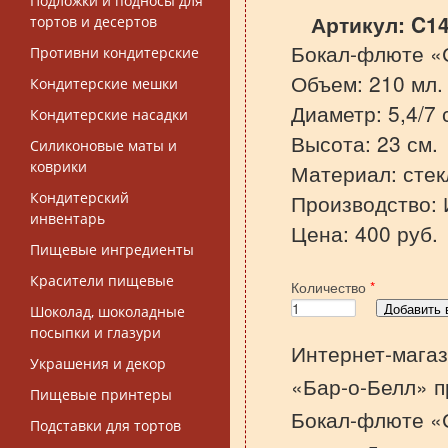
Подложки и подносы для
Артикул:
C1
тортов и десертов
Бокал-флюте «
Противни кондитерские
Объем: 210 мл.
Кондитерские мешки
Диаметр: 5,4/7 
Кондитерские насадки
Высота: 23 см.
Силиконовые маты и
коврики
Материал: стек
Кондитерский
Производство: 
инвентарь
Цена: 400 руб.
Пищевые ингредиенты
Красители пищевые
Количество
*
Шоколад, шоколадные
посыпки и глазури
Интернет-магаз
Украшения и декор
«Бар-о-Белл» п
Пищевые принтеры
Бокал-флюте «
Подставки для тортов