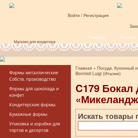
Перейти к основному содержанию
Войти
/
Регистрация
Зака
Главная
Новости
Форма поиска
Магазин для кондитера
Главная
»
Посуда. Кухонный и
Вы здесь
Формы металлические
Bormioli Luigi (Италия)
Собств. производство
C179 Бокал 
Формы для шоколада и
«Микеландж
конфет
Кондитерские формы
Искать товары 
Бумажные формы
Упаковка и коробки для
тортов и десертов