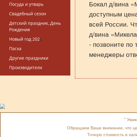
Бокал д/вина «
Посуда и утварь
доступным цена
Свадебный сезон
всей России. Ч
Детский праздник, День
Рождения
д/вина «Микела
Новый год 202
5
- позвоните по
Пасха
менеджеры отве
Другие праздники
Производители
* Ува
Обращаем Ваше внимание, что цен
Точную стоимость и нал