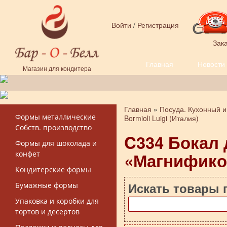
Перейти к основному содержанию
Войти
/
Регистрация
Зака
Главная
Новости
Форма поиска
Магазин для кондитера
Главная
»
Посуда. Кухонный и
Вы здесь
Формы металлические
Bormioli Luigi (Италия)
Собств. производство
C334 Бокал 
Формы для шоколада и
«Магнифико
конфет
Кондитерские формы
Искать товары 
Бумажные формы
Упаковка и коробки для
тортов и десертов